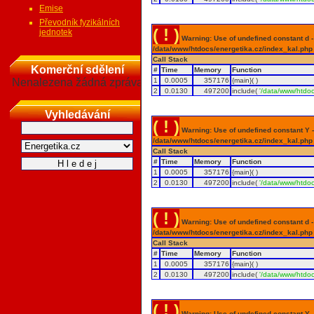
Emise
Převodník fyzikálních
( ! )
jednotek
Warning: Use of undefined constant d - a
/data/www/htdocs/energetika.cz/index_kal.php
Call Stack
Komerční sdělení
#
Time
Memory
Function
Nenalezena žádná zpráva
1
0.0005
357176
{main}( )
2
0.0130
497200
include(
'/data/www/htdoc
Vyhledávání
( ! )
Warning: Use of undefined constant Y - 
/data/www/htdocs/energetika.cz/index_kal.php
Call Stack
#
Time
Memory
Function
1
0.0005
357176
{main}( )
2
0.0130
497200
include(
'/data/www/htdoc
( ! )
Warning: Use of undefined constant d - a
/data/www/htdocs/energetika.cz/index_kal.php
Call Stack
#
Time
Memory
Function
1
0.0005
357176
{main}( )
2
0.0130
497200
include(
'/data/www/htdoc
( ! )
Warning: Use of undefined constant Y - 