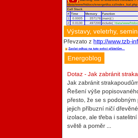
/data/www/htdocs/energetika.cz/index_kal.php
Call Stack
#
Time
Memory
Function
1
0.0005
357176
{main}( )
2
0.0130
497200
include(
'/data/www/htdoc
Výstavy, veletrhy, semi
Převzato z
http://www.tzb-in
Zaslat odkaz na tuto sekci přátelům...
Energoblog
Dotaz - Jak zabránit strak
Jak zabránit strakapoudům
Řešení výše popisovaného 
přesto, že se s podobným
jejich příbuzní ničí dřevěn
izolace, ale třeba i sateli
světě a poměr ...