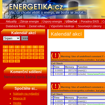
Ned
Aktuality
|
Zdroje energie
|
Úspory energie
|
Užitečné
|
Poradna EKIS
|
C
Databáze firem
|
Zaslat odkaz...
|
Výpočetní nástroje
|
Související zákony
|
Kalendář akcí
Kalendář akcí
Veletrhy, Výstavy...
1
2
3
4
5
6
7
8
9
10
11
12
13
14
( ! )
15
16
17
18
19
20
21
Warning: Use of undefined constant Y - 
22
23
24
25
26
27
28
/data/www/htdocs/energetika.cz/index_kal.php
29
30
31
Call Stack
#
Time
Memory
Function
1
0.0005
357176
{main}( )
Komerční sdělení
2
0.0130
497200
include(
'/data/www/htdoc
Nenalezena žádná zpráva
( ! )
Warning: Use of undefined constant n - a
Spočtěte si...
/data/www/htdocs/energetika.cz/index_kal.php
Náklady na vytápění
Call Stack
#
Time
Memory
Function
Bilance III
1
0.0005
357176
{main}( )
Hestia
2
0.0130
497200
include(
'/data/www/htdoc