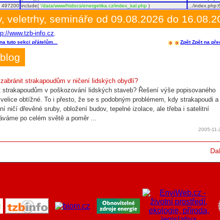
497200
include(
'/data/www/htdocs/energetika.cz/index_kal.php
)
.../index.php
:
, veletrhy, semináře od 09.08.2026 do 16.08.
tp://www.tzb-info.cz
.
na tuto sekci přátelům...
Zpět
Zpět na pře
blog
 zabránit strakapoudům v ničení lidských obydlí?
t strakapoudům v poškozování lidských staveb? Řešení výše popisovaného
 velice obtížné. To i přesto, že se s podobným problémem, kdy strakapoudi a
zní ničí dřevěné sruby, obložení budov, tepelné izolace, ale třeba i satelitní
áváme po celém světě a poměr ...
2005-11-
Dal