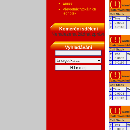
( ! )
Emise
Warnin
Převodník fyzikálních
/data/www/htd
jednotek
Call Stack
#
Time
M
1
0.0003
2
0.0116
Komerční sdělení
Nenalezena žádná zpráva
( ! )
Warnin
/data/www/htd
Vyhledávání
Call Stack
#
Time
M
1
0.0003
2
0.0116
( ! )
Warnin
/data/www/htd
Call Stack
#
Time
M
1
0.0003
2
0.0116
( ! )
Warnin
/data/www/htd
Call Stack
#
Time
M
1
0.0003