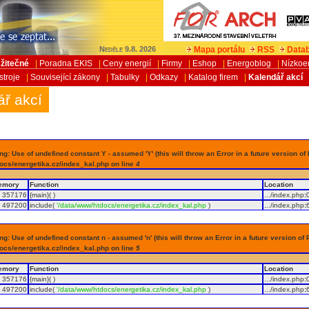
Mapa portálu
RSS
Datab
Neděle 9.8. 2026
žitečné
|
Poradna EKIS
|
Ceny energií
|
Firmy
|
Eshop
|
Energoblog
|
Nízkoe
stroje
|
Související zákony
|
Tabulky
|
Odkazy
|
Katalog firem
|
Kalendář akcí
ář akcí
g: Use of undefined constant Y - assumed 'Y' (this will throw an Error in a future version of
ocs/energetika.cz/index_kal.php on line
4
emory
Function
Location
357176
{main}( )
.../index.php
:
497200
include(
'/data/www/htdocs/energetika.cz/index_kal.php
)
.../index.php
:
g: Use of undefined constant n - assumed 'n' (this will throw an Error in a future version of 
ocs/energetika.cz/index_kal.php on line
5
emory
Function
Location
357176
{main}( )
.../index.php
:
497200
include(
'/data/www/htdocs/energetika.cz/index_kal.php
)
.../index.php
: