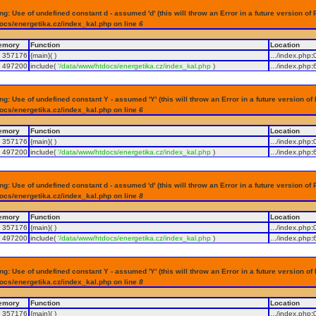
g: Use of undefined constant d - assumed 'd' (this will throw an Error in a future version of 
ocs/energetika.cz/index_kal.php on line
6
emory
Function
Location
357176
{main}( )
.../index.php
:
497200
include(
'/data/www/htdocs/energetika.cz/index_kal.php
)
.../index.php
:
g: Use of undefined constant Y - assumed 'Y' (this will throw an Error in a future version of
ocs/energetika.cz/index_kal.php on line
6
emory
Function
Location
357176
{main}( )
.../index.php
:
497200
include(
'/data/www/htdocs/energetika.cz/index_kal.php
)
.../index.php
:
g: Use of undefined constant d - assumed 'd' (this will throw an Error in a future version of 
ocs/energetika.cz/index_kal.php on line
8
emory
Function
Location
357176
{main}( )
.../index.php
:
497200
include(
'/data/www/htdocs/energetika.cz/index_kal.php
)
.../index.php
:
g: Use of undefined constant Y - assumed 'Y' (this will throw an Error in a future version of
ocs/energetika.cz/index_kal.php on line
8
emory
Function
Location
357176
{main}( )
.../index.php
: