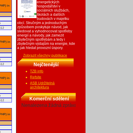
energetických
PHP) in
hospodářství v
sociálních službách,
školách a dalších
budovách v majetku
obcí. Stručným a jednoduchým
0
způsobem poskytuje návod, jak
612
sledovat a vyhodnocovat spotřeby
energií a návody, jak zamezit
zbytečným spotřebám a tedy i
 PHP) in
zbytečným výdajům na energie, kde
a jak hledat provozní úspory.
Zobrazit všechny publikace
0
Nejčtenější
612
TZB info
Refsite
PHP) in
ASB Udržitelná
architektura
0
Komerční sdělení
612
Nenalezena žádná zpráva
 PHP) in
0