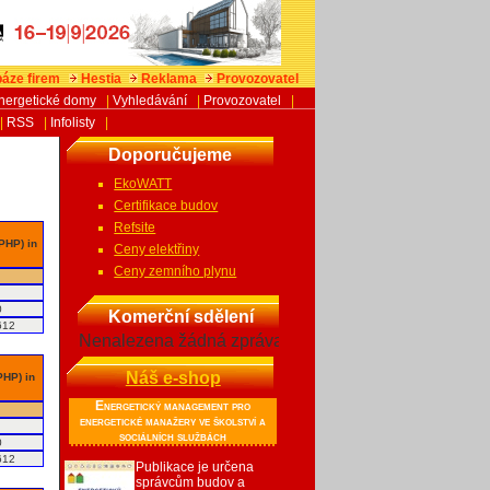
áze firem
Hestia
Reklama
Provozovatel
nergetické domy
|
Vyhledávání
|
Provozovatel
|
|
RSS
|
Infolisty
|
Doporučujeme
EkoWATT
Certifikace budov
Refsite
 PHP) in
Ceny elektřiny
Ceny zemního plynu
0
Komerční sdělení
612
Nenalezena žádná zpráva
Náš e-shop
PHP) in
Energetický management pro
energetické manažery ve školství a
sociálních službách
0
612
Publikace je určena
správcům budov a