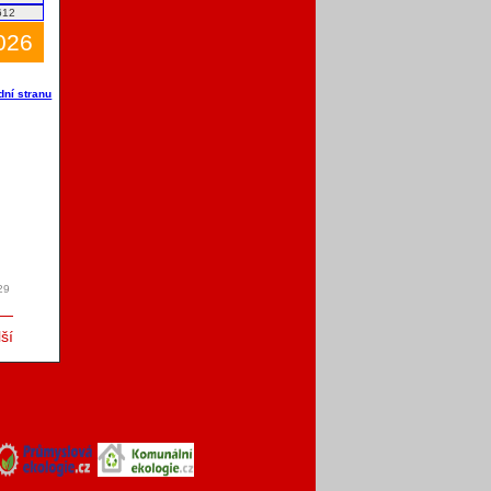
612
2026
dní stranu
29
ší