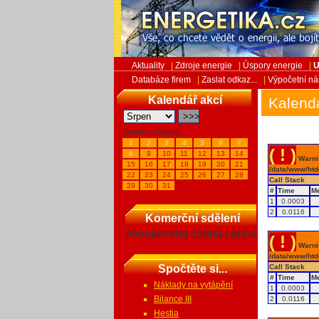
Aktuality
|
Zdroje energie
|
Úspory energie
|
U
Databáze firem
|
Zaslat odkaz...
|
Výpočetní ná
Kalendář akcí
Kalend
Veletrhy, Výstavy...
1
2
3
4
5
6
7
( ! )
8
9
10
11
12
13
14
Warnin
15
16
17
18
19
20
21
/data/www/htd
22
23
24
25
26
27
28
Call Stack
29
30
31
#
Time
M
1
0.0003
2
0.0116
Komerční sdělení
Nenalezena žádná zpráva
( ! )
Warnin
/data/www/htd
Spočtěte si...
Call Stack
#
Time
M
Náklady na vytápění
1
0.0003
Bilance III
2
0.0116
Hestia