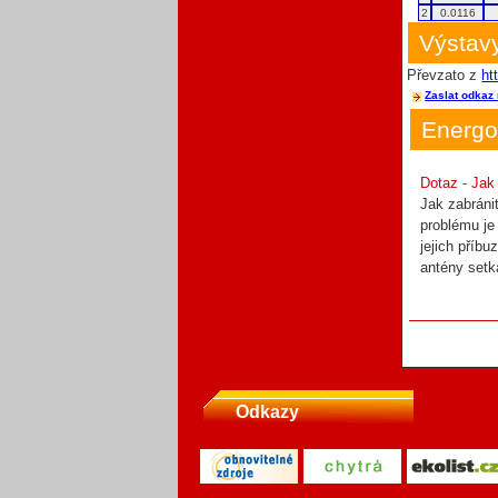
2
0.0116
Výstavy
Převzato z
ht
Zaslat odkaz 
Energo
Dotaz - Jak
Jak zabráni
problému je
jejich příbu
antény setk
Odkazy