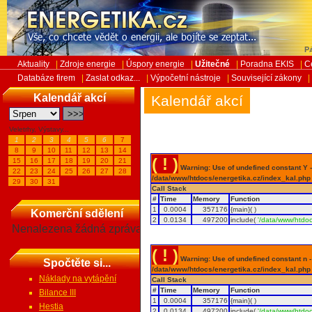
Pá
Aktuality
|
Zdroje energie
|
Úspory energie
|
Užitečné
|
Poradna EKIS
|
C
Databáze firem
|
Zaslat odkaz...
|
Výpočetní nástroje
|
Související zákony
|
Kalendář akcí
Kalendář akcí
Veletrhy, Výstavy...
1
2
3
4
5
6
7
8
9
10
11
12
13
14
( ! )
15
16
17
18
19
20
21
Warning: Use of undefined constant Y - 
22
23
24
25
26
27
28
/data/www/htdocs/energetika.cz/index_kal.php
29
30
31
Call Stack
#
Time
Memory
Function
1
0.0004
357176
{main}( )
Komerční sdělení
2
0.0134
497200
include(
'/data/www/htdoc
Nenalezena žádná zpráva
( ! )
Warning: Use of undefined constant n - a
Spočtěte si...
/data/www/htdocs/energetika.cz/index_kal.php
Náklady na vytápění
Call Stack
#
Time
Memory
Function
Bilance III
1
0.0004
357176
{main}( )
Hestia
2
0.0134
497200
include(
'/data/www/htdoc