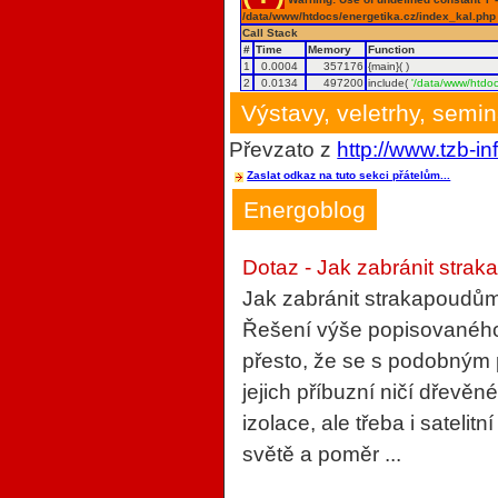
/data/www/htdocs/energetika.cz/index_kal.php
Call Stack
#
Time
Memory
Function
1
0.0004
357176
{main}( )
2
0.0134
497200
include(
'/data/www/htdoc
Výstavy, veletrhy, semi
Převzato z
http://www.tzb-in
Zaslat odkaz na tuto sekci přátelům...
Energoblog
Dotaz - Jak zabránit strak
Jak zabránit strakapoudům
Řešení výše popisovaného 
přesto, že se s podobným
jejich příbuzní ničí dřevěn
izolace, ale třeba i sateli
světě a poměr ...