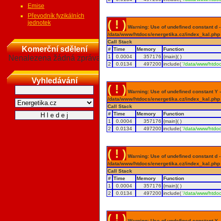
Emise
Převodník fyzikálních
( ! )
jednotek
Warning: Use of undefined constant d - a
/data/www/htdocs/energetika.cz/index_kal.php
Call Stack
Komerční sdělení
#
Time
Memory
Function
Nenalezena žádná zpráva
1
0.0004
357176
{main}( )
2
0.0134
497200
include(
'/data/www/htdoc
Vyhledávání
( ! )
Warning: Use of undefined constant Y - 
/data/www/htdocs/energetika.cz/index_kal.php
Call Stack
#
Time
Memory
Function
1
0.0004
357176
{main}( )
2
0.0134
497200
include(
'/data/www/htdoc
( ! )
Warning: Use of undefined constant d - a
/data/www/htdocs/energetika.cz/index_kal.php
Call Stack
#
Time
Memory
Function
1
0.0004
357176
{main}( )
2
0.0134
497200
include(
'/data/www/htdoc
( ! )
Warning: Use of undefined constant Y - 