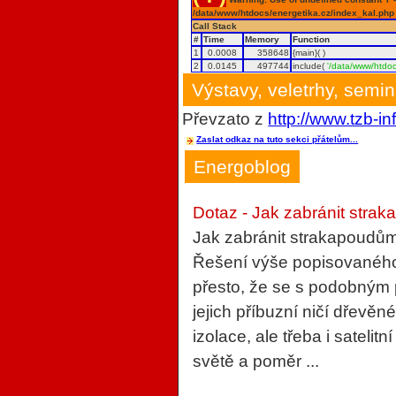
/data/www/htdocs/energetika.cz/index_kal.php
Call Stack
#
Time
Memory
Function
1
0.0008
358648
{main}( )
2
0.0145
497744
include(
'/data/www/htdoc
Výstavy, veletrhy, semi
Převzato z
http://www.tzb-in
Zaslat odkaz na tuto sekci přátelům...
Energoblog
Dotaz - Jak zabránit strak
Jak zabránit strakapoudům
Řešení výše popisovaného 
přesto, že se s podobným
jejich příbuzní ničí dřevěn
izolace, ale třeba i sateli
světě a poměr ...