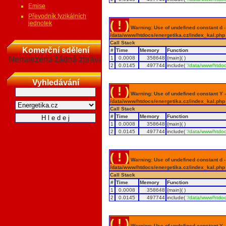
Emise
Převodník fyzikálních
( ! )
jednotek
Warning: Use of undefined constant d - a
/data/www/htdocs/energetika.cz/index_kal.php
Call Stack
Komerční sdělení
#
Time
Memory
Function
Nenalezena žádná zpráva
1
0.0008
358648
{main}( )
2
0.0145
497744
include(
'/data/www/htdoc
Vyhledávání
( ! )
Warning: Use of undefined constant Y - 
/data/www/htdocs/energetika.cz/index_kal.php
Call Stack
#
Time
Memory
Function
1
0.0008
358648
{main}( )
2
0.0145
497744
include(
'/data/www/htdoc
( ! )
Warning: Use of undefined constant d - a
/data/www/htdocs/energetika.cz/index_kal.php
Call Stack
#
Time
Memory
Function
1
0.0008
358648
{main}( )
2
0.0145
497744
include(
'/data/www/htdoc
( ! )
Warning: Use of undefined constant Y - 