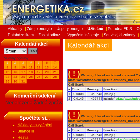
Čtvr
Aktuality
|
Zdroje energie
|
Úspory energie
|
Užitečné
|
Poradna EKIS
|
C
Databáze firem
|
Zaslat odkaz...
|
Výpočetní nástroje
|
Související zákony
|
Kalendář akcí
Kalendář akcí
Veletrhy, Výstavy...
1
2
3
4
5
6
7
8
9
10
11
12
13
14
( ! )
15
16
17
18
19
20
21
Warning: Use of undefined constant Y - 
22
23
24
25
26
27
28
/data/www/htdocs/energetika.cz/index_kal.php
29
30
31
Call Stack
#
Time
Memory
Function
1
0.0008
358648
{main}( )
Komerční sdělení
2
0.0145
497744
include(
'/data/www/htdoc
Nenalezena žádná zpráva
( ! )
Warning: Use of undefined constant n - a
Spočtěte si...
/data/www/htdocs/energetika.cz/index_kal.php
Náklady na vytápění
Call Stack
#
Time
Memory
Function
Bilance III
1
0.0008
358648
{main}( )
Hestia
2
0.0145
497744
include(
'/data/www/htdoc