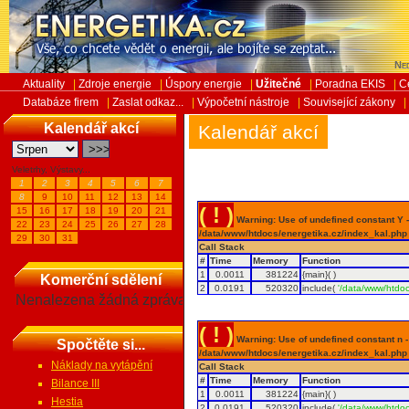
Ned
Aktuality
|
Zdroje energie
|
Úspory energie
|
Užitečné
|
Poradna EKIS
|
C
Databáze firem
|
Zaslat odkaz...
|
Výpočetní nástroje
|
Související zákony
|
Kalendář akcí
Kalendář akcí
Veletrhy, Výstavy...
1
2
3
4
5
6
7
8
9
10
11
12
13
14
( ! )
15
16
17
18
19
20
21
Warning: Use of undefined constant Y - 
22
23
24
25
26
27
28
/data/www/htdocs/energetika.cz/index_kal.php
29
30
31
Call Stack
#
Time
Memory
Function
1
0.0011
381224
{main}( )
Komerční sdělení
2
0.0191
520320
include(
'/data/www/htdoc
Nenalezena žádná zpráva
( ! )
Warning: Use of undefined constant n - a
Spočtěte si...
/data/www/htdocs/energetika.cz/index_kal.php
Náklady na vytápění
Call Stack
#
Time
Memory
Function
Bilance III
1
0.0011
381224
{main}( )
Hestia
2
0.0191
520320
include(
'/data/www/htdoc