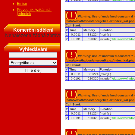
Emise
Převodník fyzikálních
( ! )
jednotek
Warning: Use of undefined constant d - a
/data/www/htdocs/energetika.cz/index_kal.php
Call Stack
Komerční sdělení
#
Time
Memory
Function
Nenalezena žádná zpráva
1
0.0011
381224
{main}( )
2
0.0191
520320
include(
'/data/www/htdoc
Vyhledávání
( ! )
Warning: Use of undefined constant Y - 
/data/www/htdocs/energetika.cz/index_kal.php
Call Stack
#
Time
Memory
Function
1
0.0011
381224
{main}( )
2
0.0191
520320
include(
'/data/www/htdoc
( ! )
Warning: Use of undefined constant d - a
/data/www/htdocs/energetika.cz/index_kal.php
Call Stack
#
Time
Memory
Function
1
0.0011
381224
{main}( )
2
0.0191
520320
include(
'/data/www/htdoc
( ! )
Warning: Use of undefined constant Y - 