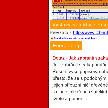
/data/www/htdocs/energetika.cz/index_kal.php
Call Stack
#
Time
Memory
Function
1
0.0011
381224
{main}( )
2
0.0191
520320
include(
'/data/www/htdoc
Výstavy, veletrhy, semi
Převzato z
http://www.tzb-in
Zaslat odkaz na tuto sekci přátelům...
Energoblog
Dotaz - Jak zabránit strak
Jak zabránit strakapoudům
Řešení výše popisovaného 
přesto, že se s podobným
jejich příbuzní ničí dřevěn
izolace, ale třeba i sateli
světě a poměr ...