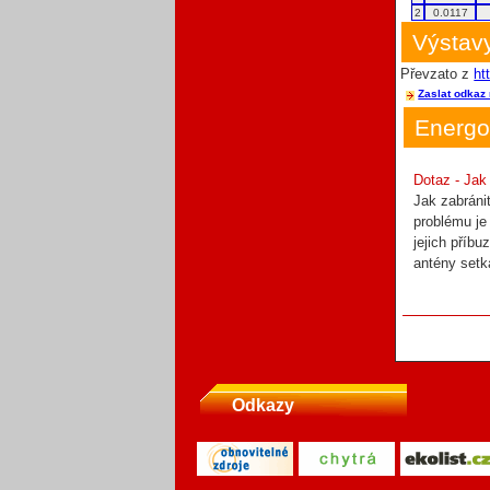
2
0.0117
Výstavy
Převzato z
ht
Zaslat odkaz 
Energo
Dotaz - Jak
Jak zabráni
problému je
jejich příbu
antény setk
Odkazy