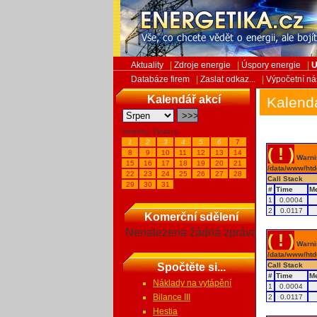
Aktuality
|
Zdroje energie
|
Úspory energie
|
U
Databáze firem
|
Zaslat odkaz...
|
Výpočetní ná
Kalendář akcí
Kalend
Veletrhy, Výstavy...
1
2
3
4
5
6
7
( ! )
8
9
10
11
12
13
14
Warnin
15
16
17
18
19
20
21
/data/www/htd
22
23
24
25
26
27
28
Call Stack
29
30
31
#
Time
M
1
0.0004
2
0.0117
Komerční sdělení
Nenalezena žádná zpráva
( ! )
Warnin
/data/www/htd
Spočtěte si...
Call Stack
#
Time
M
Náklady na vytápění
1
0.0004
Bilance III
2
0.0117
Hestia