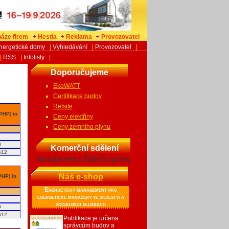
áze firem
Hestia
Reklama
Provozovatel
nergetické domy
|
Vyhledávání
|
Provozovatel
|
|
RSS
|
Infolisty
|
Doporučujeme
EkoWATT
Certifikace budov
Refsite
 PHP) in
Ceny elektřiny
Ceny zemního plynu
0
Komerční sdělení
612
Nenalezena žádná zpráva
Náš e-shop
PHP) in
Energetický management pro
energetické manažery ve školství a
sociálních službách
0
612
Publikace je určena
správcům budov a