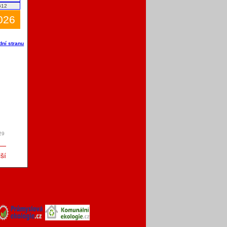
612
2026
dní stranu
29
ší