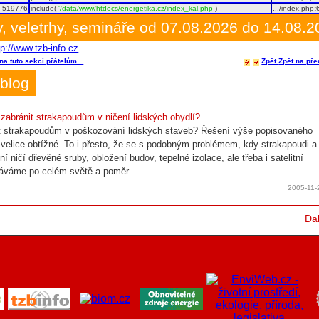
519776
include(
'/data/www/htdocs/energetika.cz/index_kal.php
)
.../index.php
:
, veletrhy, semináře od 07.08.2026 do 14.08.
tp://www.tzb-info.cz
.
na tuto sekci přátelům...
Zpět
Zpět na pře
blog
 zabránit strakapoudům v ničení lidských obydlí?
t strakapoudům v poškozování lidských staveb? Řešení výše popisovaného
 velice obtížné. To i přesto, že se s podobným problémem, kdy strakapoudi a
zní ničí dřevěné sruby, obložení budov, tepelné izolace, ale třeba i satelitní
áváme po celém světě a poměr ...
2005-11-
Dal