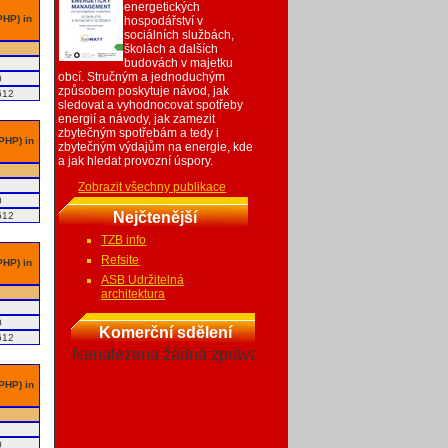
energetických
PHP) in
hospodářství v
sociálních službách,
školách a dalších
budovách v majetku
obcí. Stručným a jednoduchým
0
způsobem poskytuje návod, jak
612
sledovat a vyhodnocovat spotřeby
energií a návody, jak zamezit
zbytečným spotřebám a tedy i
 PHP) in
zbytečným výdajům na energie, kde
a jak hledat provozní úspory.
Zobrazit všechny publikace
0
Nejčtenější
612
TZB info
Refsite
PHP) in
ASB Udržitelná
architektura
0
Komerční sdělení
612
Nenalezena žádná zpráva
 PHP) in
0