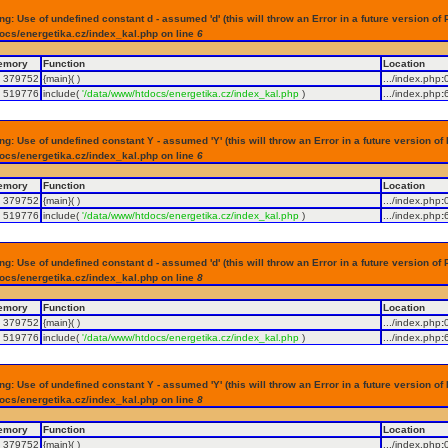
g: Use of undefined constant d - assumed 'd' (this will throw an Error in a future version of 
ocs/energetika.cz/index_kal.php on line
6
emory
Function
Location
379752
{main}( )
.../index.php
:
519776
include(
'/data/www/htdocs/energetika.cz/index_kal.php
)
.../index.php
:
g: Use of undefined constant Y - assumed 'Y' (this will throw an Error in a future version of
ocs/energetika.cz/index_kal.php on line
6
emory
Function
Location
379752
{main}( )
.../index.php
:
519776
include(
'/data/www/htdocs/energetika.cz/index_kal.php
)
.../index.php
:
g: Use of undefined constant d - assumed 'd' (this will throw an Error in a future version of 
ocs/energetika.cz/index_kal.php on line
8
emory
Function
Location
379752
{main}( )
.../index.php
:
519776
include(
'/data/www/htdocs/energetika.cz/index_kal.php
)
.../index.php
:
g: Use of undefined constant Y - assumed 'Y' (this will throw an Error in a future version of
ocs/energetika.cz/index_kal.php on line
8
emory
Function
Location
379752
{main}( )
.../index.php
: