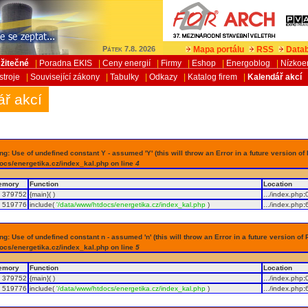
Mapa portálu
RSS
Datab
Pátek 7.8. 2026
žitečné
|
Poradna EKIS
|
Ceny energií
|
Firmy
|
Eshop
|
Energoblog
|
Nízkoe
stroje
|
Související zákony
|
Tabulky
|
Odkazy
|
Katalog firem
|
Kalendář akcí
ář akcí
g: Use of undefined constant Y - assumed 'Y' (this will throw an Error in a future version of
ocs/energetika.cz/index_kal.php on line
4
emory
Function
Location
379752
{main}( )
.../index.php
:
519776
include(
'/data/www/htdocs/energetika.cz/index_kal.php
)
.../index.php
:
g: Use of undefined constant n - assumed 'n' (this will throw an Error in a future version of 
ocs/energetika.cz/index_kal.php on line
5
emory
Function
Location
379752
{main}( )
.../index.php
:
519776
include(
'/data/www/htdocs/energetika.cz/index_kal.php
)
.../index.php
: