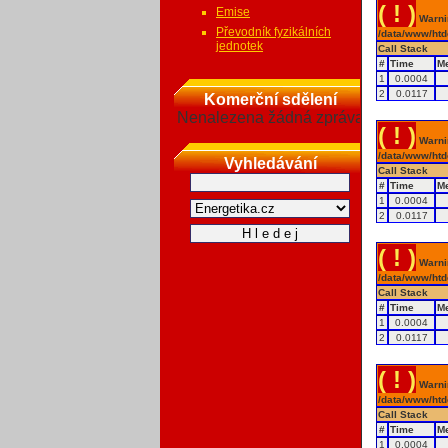
( ! )
Emise
Warnin
Převodník fyzikálních
/data/www/htd
jednotek
Call Stack
#
Time
M
1
0.0004
2
0.0117
Komerční sdělení
Nenalezena žádná zpráva
( ! )
Warnin
/data/www/htd
Vyhledávání
Call Stack
#
Time
M
1
0.0004
2
0.0117
( ! )
Warnin
/data/www/htd
Call Stack
#
Time
M
1
0.0004
2
0.0117
( ! )
Warnin
/data/www/htd
Call Stack
#
Time
M
1
0.0004