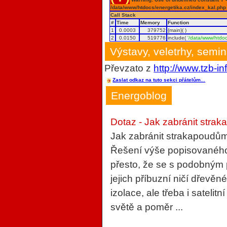
/data/www/htdocs/energetika.cz/index_kal.php
Call Stack
#
Time
Memory
Function
1
0.0003
379752
{main}( )
2
0.0150
519776
include(
'/data/www/htdoc
Výstavy, veletrhy, semi
Převzato z
http://www.tzb-in
Zaslat odkaz na tuto sekci přátelům...
Energoblog
Dotaz - Jak zabránit strak
Jak zabránit strakapoudům
Řešení výše popisovaného 
přesto, že se s podobným
jejich příbuzní ničí dřevěn
izolace, ale třeba i sateli
světě a poměr ...