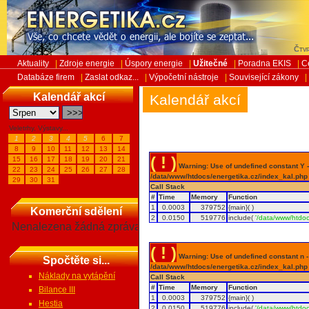
Čtvr
Aktuality
|
Zdroje energie
|
Úspory energie
|
Užitečné
|
Poradna EKIS
|
C
Databáze firem
|
Zaslat odkaz...
|
Výpočetní nástroje
|
Související zákony
|
Kalendář akcí
Kalendář akcí
Veletrhy, Výstavy...
1
2
3
4
5
6
7
8
9
10
11
12
13
14
( ! )
15
16
17
18
19
20
21
Warning: Use of undefined constant Y - 
22
23
24
25
26
27
28
/data/www/htdocs/energetika.cz/index_kal.php
29
30
31
Call Stack
#
Time
Memory
Function
1
0.0003
379752
{main}( )
Komerční sdělení
2
0.0150
519776
include(
'/data/www/htdoc
Nenalezena žádná zpráva
( ! )
Warning: Use of undefined constant n - a
Spočtěte si...
/data/www/htdocs/energetika.cz/index_kal.php
Náklady na vytápění
Call Stack
#
Time
Memory
Function
Bilance III
1
0.0003
379752
{main}( )
Hestia
2
0.0150
519776
include(
'/data/www/htdoc