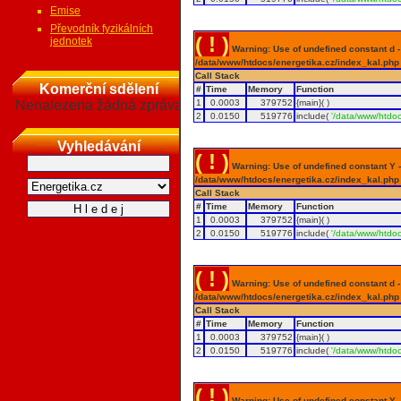
Emise
Převodník fyzikálních
( ! )
jednotek
Warning: Use of undefined constant d - a
/data/www/htdocs/energetika.cz/index_kal.php
Call Stack
Komerční sdělení
#
Time
Memory
Function
Nenalezena žádná zpráva
1
0.0003
379752
{main}( )
2
0.0150
519776
include(
'/data/www/htdoc
Vyhledávání
( ! )
Warning: Use of undefined constant Y - 
/data/www/htdocs/energetika.cz/index_kal.php
Call Stack
#
Time
Memory
Function
1
0.0003
379752
{main}( )
2
0.0150
519776
include(
'/data/www/htdoc
( ! )
Warning: Use of undefined constant d - a
/data/www/htdocs/energetika.cz/index_kal.php
Call Stack
#
Time
Memory
Function
1
0.0003
379752
{main}( )
2
0.0150
519776
include(
'/data/www/htdoc
( ! )
Warning: Use of undefined constant Y - 