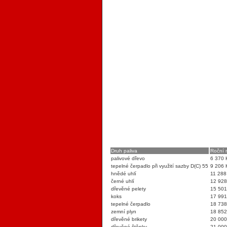
Druh paliva
Roční 
palivové dřevo
6 370 
tepelné čerpadlo při využití sazby D(C) 55
9 206 
hnědé uhlí
11 288
černé uhlí
12 928
dřevěné pelety
15 501
koks
17 991
tepelné čerpadlo
18 738
zemní plyn
18 852
dřevěné brikety
20 000
dřevěné štěpky
21 000