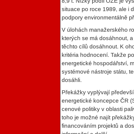
8,9 t. Nízký podíl OZE je v
situace po roce 1989, ale i 
podpory environmentálně pří
V úlohách manažerského roz
kterých se má dosáhnout, a 
těchto cílů dosáhnout. K oh
kritéria hodnocení. Takže p
energetické hospodářství, mu
systémové nástroje státu, 
dosáhli.
Překážky vyplývají předevš
energetické koncepce ČR (SEK
cenové politiky v oblasti pa
toho je možné najít překážk
financováním projektů a dost