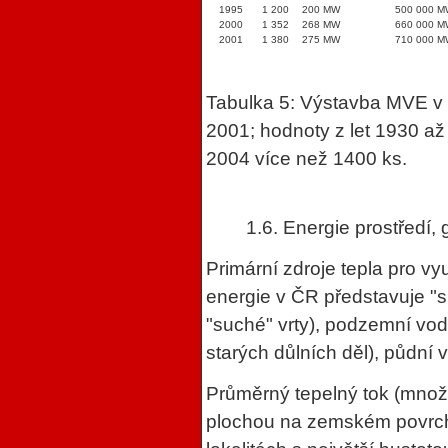
1995
1 200
200 MW
500 000 
2000
1 352
268 MW
660 000 
2001
1 380
275 MW
710 000 
Tabulka 5: Výstavba MVE v 
2001; hodnoty z let 1930 až
2004 více než 1400 ks.
1.6. Energie prostředí,
Primární zdroje tepla pro vy
energie v ČR představuje "
"suché" vrty), podzemní vod
starých důlních děl), půdní 
Průměrný tepelný tok (množs
plochou na zemském povrch