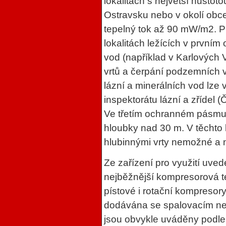
lokalitách s největší husto
Ostravsku nebo v okolí obce
tepelný tok až 90 mW/m2. Pr
lokalitách ležících v první
vod (například v Karlových 
vrtů a čerpání podzemních
lázní a minerálních vod lze
inspektorátu lázní a zřídel (
Ve třetím ochranném pásmu j
hloubky nad 30 m. V těchto l
hlubinnými vrty nemožné a 
Ze zařízení pro využití uve
nejběžnější kompresorová te
pístové i rotační kompresor
dodávána se spalovacím ne
jsou obvykle uváděny podl