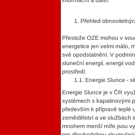
informační a další.
1. Přehled obnovitelný
Přestože OZE mohou v souč
energetice jen velmi málo, m
své opodstatnění. V podmí
sluneční energii, energii vo
prostředí.
1.1. Energie Slunce - s
Energie Slunce je v ČR využ
systémech s kapalinovými pl
především k přípravě teplé 
zemědělství a ve službách 
mnohem menší míře jsou využ
pro dlouhodobou akumulaci 