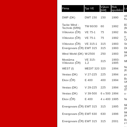
Výkon
Rok
Firma
Typ VE
Lo
[kW]
spuštění
ob
DWP (DK)
DWT 150
150
1990
K
Tacke Wind -
Bí
TW 60/30
60
1992
Technik (SRN)
(
Vítkovice (ČR)
VE 75-1
75
1992
Bo
u 
Vítkovice (ČR)
VE 75-1
75
1992
Ch
Vítkovice (ČR)
VE 315-1
315
1993
S
Energovars (ČR)
EWT 315
315
1993
D
M
Wind World (DK)
W-2500
250
1993
(H
Mostárna
VE 315-
1993-
315
M
Vítkovice (ČR)
1,2
1995
No
WEST (I)
MEDIT 320
320
1994
(K
Vestas (DK)
V 27-225
225
1994
p
Bo
Ekov (ČR)
E 400
400
1994
U
o
Vestas (DK)
V 29-225
225
1994
(Ž
Vestas (DK)
V 39-500
6 x 500
1994
u
Ekov (ČR)
E 400
4 x 400
1995
N
M
Energovars (ČR)
EWT 315
315
1995
(H
M
Energovars (ČR)
EWT 630
630
1996
(H
Bo
Energovars (ČR)
EWT 315
315
2001
z 