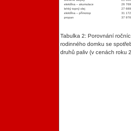
elektřina – akumulace
26 769
lehký topný olej
27 689
elektřina – přímotop
31 172
propan
37 976
Tabulka 2: Porovnání roční
rodinného domku se spotřebo
druhů paliv (v cenách roku 