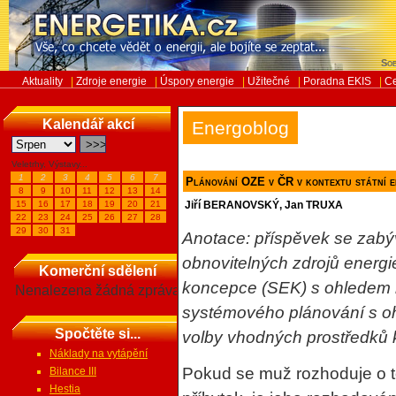
Sob
Aktuality
|
Zdroje energie
|
Úspory energie
|
Užitečné
|
Poradna EKIS
|
Ce
Kalendář akcí
Energoblog
Veletrhy, Výstavy...
1
2
3
4
5
6
7
Plánování OZE v ČR v kontextu státní 
8
9
10
11
12
13
14
15
16
17
18
19
20
21
Jiří BERANOVSKÝ, Jan TRUXA
22
23
24
25
26
27
28
29
30
31
Anotace: příspěvek se zabý
obnovitelných zdrojů energi
Komerční sdělení
koncepce (SEK) s ohledem 
Nenalezena žádná zpráva
systémového plánování s ohl
Spočtěte si...
volby vhodných prostředků k
Náklady na vytápění
Pokud se muž rozhoduje o to
Bilance III
Hestia