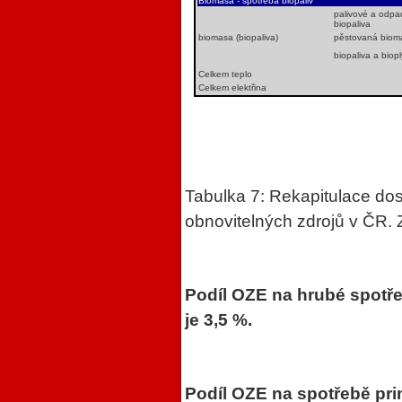
Biomasa - spotřeba biopaliv
palivové a odpa
biopaliva
biomasa (biopaliva)
pěstovaná biom
biopaliva a biop
Celkem teplo
Celkem elektřina
Tabulka 7: Rekapitulace do
obnovitelných zdrojů v ČR. 
Podíl OZE na hrubé spotře
je 3,5 %.
Podíl OZE na spotřebě pri