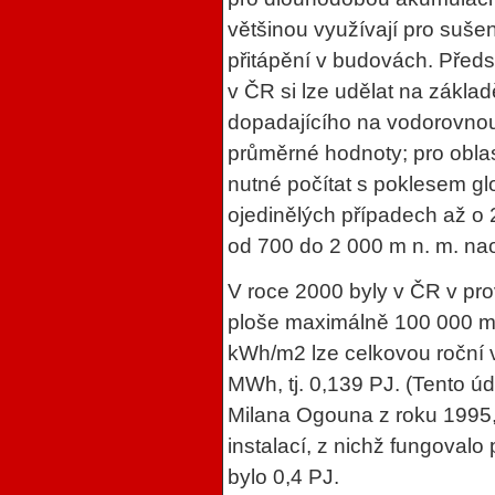
většinou využívají pro suše
přitápění v budovách. Předs
v ČR si lze udělat na zákla
dopadajícího na vodorovnou 
průměrné hodnoty; pro oblas
nutné počítat s poklesem gl
ojedinělých případech až o
od 700 do 2 000 m n. m. na
V roce 2000 byly v ČR v pro
ploše maximálně 100 000 m2
kWh/m2 lze celkovou roční 
MWh, tj. 0,139 PJ. (Tento ú
Milana Ogouna z roku 1995, 
instalací, z nichž fungovalo
bylo 0,4 PJ.