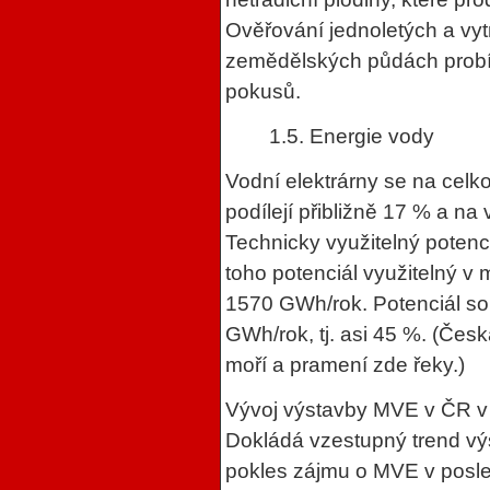
Ověřování jednoletých a vyt
zemědělských půdách probí
pokusů.
1.5. Energie vody
Vodní elektrárny se na cel
podílejí přibližně 17 % a na
Technicky využitelný potenc
toho potenciál využitelný v
1570 GWh/rok. Potenciál so
GWh/rok, tj. asi 45 %. (Česk
moří a pramení zde řeky.)
Vývoj výstavby MVE v ČR v 
Dokládá vzestupný trend v
pokles zájmu o MVE v posledn