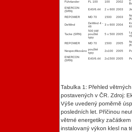
u
Führlander
FL 100
100
2002
B
ENERCON
E40/6.44
2 x 600
2003
J
(SRN)
No
REPOWER
MD 70
1500
2003
(K
DeWind 4 -
K
DeWind
3 x 600
2004
46
K
500 kW
Ly
Tacke (SRN)
použité
5 x 500
2005
v
typy
No
REPOWER
MD 70
1500
2005
(K
použité
Nespecifikováno
2x100
2005
P
typy
ENERCON
E40/6.44
2x1500
2005
Pe
(SRN)
Tabulka 1: Přehled větrnýc
postavených v ČR. Zdroj: 
Výše uvedený poměrně úspě
posledních let. Příčinou neu
větrné energetiky začátkem n
instalovaný výkon klesl na 