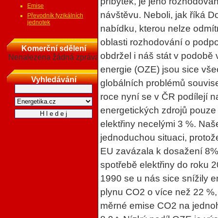
příbytek, je jeho rozhodov
Emise
návštěvu. Neboli, jak říká 
Převodník fyzikálních
jednotek
nabídku, kterou nelze odmít
oblasti rozhodování o podpo
Komerční sdělení
obdržel i náš stát v podobě
Nenalezena žádná zpráva
energie (OZE) jsou sice v
Vyhledávání
globálních problémů souvise
roce nyní se v ČR podílejí 
energetických zdrojů pouze
elektřiny necelými 3 %. Naš
jednoduchou situaci, proto
EU zavázala k dosažení 8% 
spotřebě elektřiny do roku 
1990 se u nás sice snížily
plynu CO2 o více než 22 %, 
měrné emise CO2 na jednoh