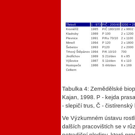
Třeboň
1 - 973
P/Č - 200/40
3200 + 2
Kroměříž
1985
P/Č 180/100
2 x 9802
Kladruby
1989
P 100
2 x 1200
Plevnice
1991
P/Ku 70/10
2 x 1100
Mimoň
1994
P 120
2 x 1800
Šebetov
1993
P120
2 x 2000
Trhový Štěpánov
1994
P/K 10/10
700
Jindřichov
1989
S 21t/den
6 x 85
Výšovice
1987
S 11t/den
6 x 110
Hustopeče
1986
S 44t/den
8 x 169
Celkem
Tabulka 4: Zemědělské biopl
Kajan, 1998. P - kejda prasa
- slepičí trus, Č - čistírenský 
Ve Výzkumném ústavu rostli
dalších pracovištích se v r
netradiční plodiny, které p