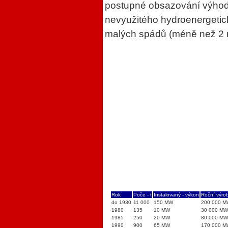
postupné obsazování výhodně
nevyužitého hydroenergetické
malých spádů (méně než 2 m
Rok
Poče - t
Instalovaný - výkon
Roční výro
do 1930
11 000
150 MW
200 000 
1980
135
10 MW
30 000 M
1985
250
20 MW
80 000 M
1990
900
65 MW
170 000 