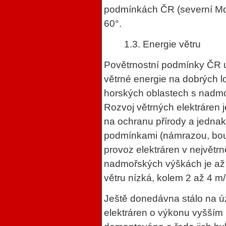
podmínkách ČR (severní Mor
60°.
1.3. Energie větru
Povětrnostní podmínky ČR 
větrné energie na dobrých l
horských oblastech s nadm
Rozvoj větrných elektráren
na ochranu přírody a jednak
podmínkami (námrazou, bouř
provoz elektráren v největrn
nadmořských výškách je až 
větru nízká, kolem 2 až 4 m/
Ještě donedávna stálo na 
elektráren o výkonu vyšším