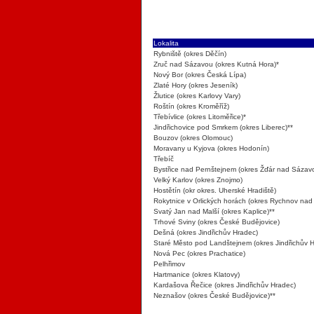
Lokalita
Rybniště (okres Děčín)
Zruč nad Sázavou (okres Kutná Hora)*
Nový Bor (okres Česká Lípa)
Zlaté Hory (okres Jeseník)
Žlutice (okres Karlovy Vary)
Roštín (okres Kroměříž)
Třebívlice (okres Litoměřice)*
Jindřichovice pod Smrkem (okres Liberec)**
Bouzov (okres Olomouc)
Moravany u Kyjova (okres Hodonín)
Třebíč
Bystřice nad Pernštejnem (okres Žďár nad Sázav
Velký Karlov (okres Znojmo)
Hostětín (okr okres. Uherské Hradiště)
Rokytnice v Orlických horách (okres Rychnov na
Svatý Jan nad Malší (okres Kaplice)**
Trhové Sviny (okres České Budějovice)
Dešná (okres Jindřichův Hradec)
Staré Město pod Landštejnem (okres Jindřichův 
Nová Pec (okres Prachatice)
Pelhřimov
Hartmanice (okres Klatovy)
Kardašova Řečice (okres Jindřichův Hradec)
Neznašov (okres České Budějovice)**