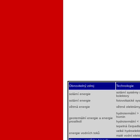
Obnovitelný zdroj
Technologie
solární systémy 
solární energie
kolektory
solární energie
fotovoltaické sy
větrná energie
větrné elektrár
hydrotermální >
hornin
geotermální energie a energie
prostředí
hydrotermální <
tepelná čerpadl
velké hydroelek
energie vodních toků
malé vodní elek