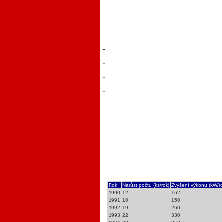
-
-
-
-
Rok
Nárůst počtu (ks/rok)
Zvýšení výkonu (kW/r
1990
12
162
1991
10
150
1992
19
260
1993
22
330