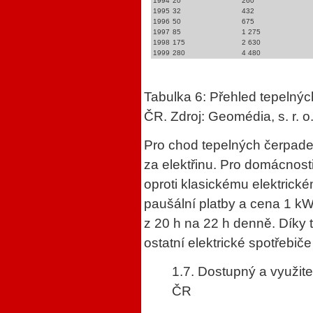
1994
20
260
1995
32
432
1996
50
675
1997
85
1 275
1998
175
2 630
1999
280
4 480
Tabulka 6: Přehled tepelnýc
ČR. Zdroj: Geomédia, s. r. o
Pro chod tepelných čerpade
za elektřinu. Pro domácnosti
oproti klasickému elektrick
paušální platby a cena 1 kW
z 20 h na 22 h denně. Díky t
ostatní elektrické spotřebi
1.7. Dostupný a využite
ČR