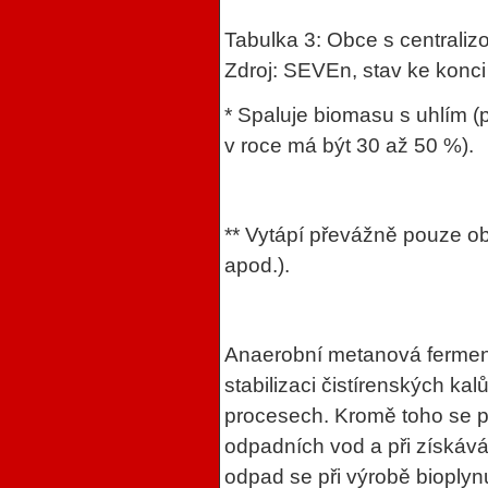
Tabulka 3: Obce s centrali
Zdroj: SEVEn, stav ke konci
* Spaluje biomasu s uhlím 
v roce má být 30 až 50 %).
** Vytápí převážně pouze o
apod.).
Anaerobní metanová fermen
stabilizaci čistírenských kal
procesech. Kromě toho se p
odpadních vod a při získáv
odpad se při výrobě bioplyn