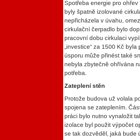
Spotřeba energie pro ohřev
byly špatně izolované cirku
nepřicházela v úvahu, omez
cirkulační čerpadlo bylo d
pracovní dobu cirkulaci vyp
„investice“ za 1500 Kč byl
úsporu může přinést také sn
nebyla zbytečně ohřívána na
potřeba.
Zateplení stěn
Protože budova už volala po
spojena se zateplením. Část
práci bylo nutno vynaložit ta
izolace byl použit výpočet o
se tak dozvěděl, jaká bude 