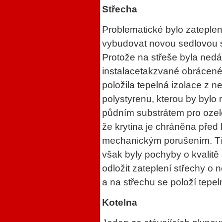
Střecha
Problematické bylo zateplen
vybudovat novou sedlovou s
Protože na střeše byla ned
instalacetakzvané obrácené s
položila tepelná izolace z
polystyrenu, kterou by byl
půdním substrátem pro ozel
že krytina je chráněna před 
mechanickým porušením. Tím 
však byly pochyby o kvalitě s
odložit zateplení střechy o 
a na střechu se položí tepeln
Kotelna