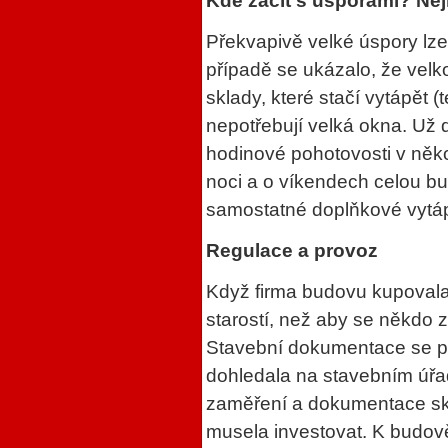
Kde začít s úsporami? Nejl
Překvapivě velké úspory lz
případě se ukázalo, že velko
sklady, které stačí vytápět (
nepotřebují velká okna. Už 
hodinové pohotovosti v něk
noci a o víkendech celou bu
samostatné doplňkové vytáp
Regulace a provoz
Když firma budovu kupovala,
starostí, než aby se někdo z
Stavební dokumentace se po 
dohledala na stavebním úřa
zaměření a dokumentace sk
musela investovat. K budově