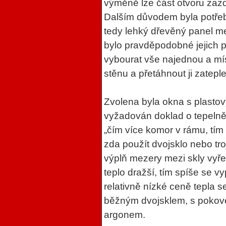
výměně lze část otvoru zazd
Dalším důvodem byla potřeb
tedy lehký dřevěný panel me
bylo pravděpodobné jejich p
vybourat vše najednou a mí
stěnu a přetáhnout ji zatepl
Zvolena byla okna s plasto
vyžadován doklad o tepelně
„čím více komor v rámu, tím
zda použít dvojsklo nebo troj
výplň mezery mezi skly vyřeš
teplo dražší, tím spíše se vy
relativně nízké ceně tepla s
běžným dvojsklem, s pokov
argonem.