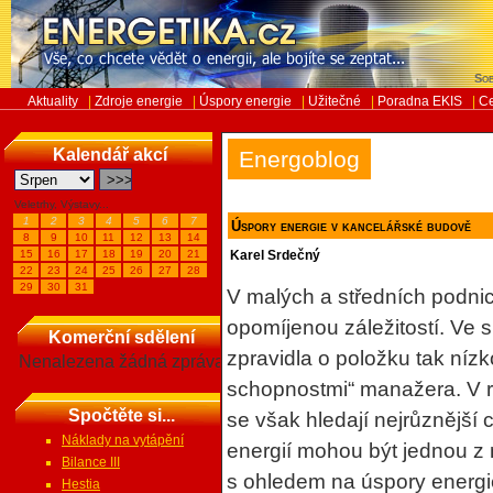
Sob
Aktuality
|
Zdroje energie
|
Úspory energie
|
Užitečné
|
Poradna EKIS
|
Ce
Kalendář akcí
Energoblog
Veletrhy, Výstavy...
1
2
3
4
5
6
7
Úspory energie v kancelářské budově
8
9
10
11
12
13
14
15
16
17
18
19
20
21
Karel Srdečný
22
23
24
25
26
27
28
29
30
31
V malých a středních podnic
opomíjenou záležitostí. Ve 
Komerční sdělení
zpravidla o položku tak nízk
Nenalezena žádná zpráva
schopnostmi“ manažera. V 
Spočtěte si...
se však hledají nejrůznější
Náklady na vytápění
energií mohou být jednou z 
Bilance III
s ohledem na úspory energie
Hestia