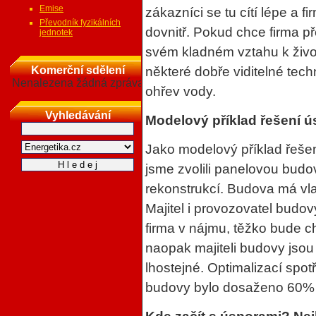
Emise
zákazníci se tu cítí lépe a f
Převodník fyzikálních
dovnitř. Pokud chce firma p
jednotek
svém kladném vztahu k život
Komerční sdělení
některé dobře viditelné tech
Nenalezena žádná zpráva
ohřev vody.
Vyhledávání
Modelový příklad řešení ú
Jako modelový příklad řeše
jsme zvolili panelovou budov
rekonstrukcí. Budova má vlas
Majitel i provozovatel budovy
firma v nájmu, těžko bude ch
naopak majiteli budovy jso
lhostejné. Optimalizací spot
budovy bylo dosaženo 60% 