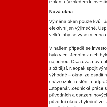
izolantu (vzhledem k investi
Nová okna
Výměna oken pouze kvůli ú
efektivní jen výjimečně. Úsp
velká, aby se vysoká cena ok
V našem případě se investo
bylo více. Jedním z nich by
najednou. Osazovat nová okn
složitější. Naopak spojit v
výhodné – okna lze osadit n
snáze izolují ostění, nadpra
„utopená“. Zednické práce 
původních a osazení nových
původní okna zbytečně velká