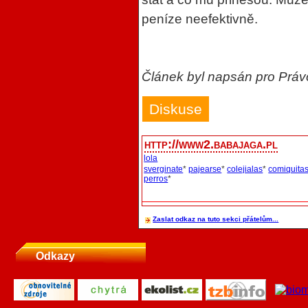
peníze neefektivně.
Článek byl napsán pro Práv
Diskuse
http://www2.babajaga.pl
lola
sverginate
*
pajearse
*
colejialas
*
comiquitas
perros
*
Zaslat odkaz na tuto sekci přátelům...
Odkazy