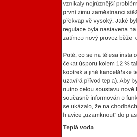
vznikaly nejrůznější problém
první zimu zaměstnanci stěžo
překvapivě vysoký. Jaké byl
regulace byla nastavena na
zatímco nový provoz běžel 
Poté, co se na tělesa instal
čekat úsporu kolem 12 % tak
kopírek a jiné kancelářské t
uzavírá přívod tepla). Aby 
nutno celou soustavu nově h
současně informován o funkc
se ukázalo, že na chodbách
hlavice „uzamknout“ do plas
Teplá voda