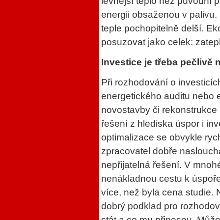
levnější teplo než původní p
energii obsaženou v palivu. 
teple pochopitelně delší. Ek
posuzovat jako celek: zatepl
Investice je třeba pečlivě
Při rozhodování o investicíc
energetického auditu nebo e
novostavby či rekonstrukce
řešení z hlediska úspor i in
optimalizace se obvykle rychl
zpracovatel dobře naslouch
nepřijatelná řešení. V mnoh
nenákladnou cestu k úspoře
více, než byla cena studie. N
dobrý podklad pro rozhodov
stát a co mu přinesou. Může