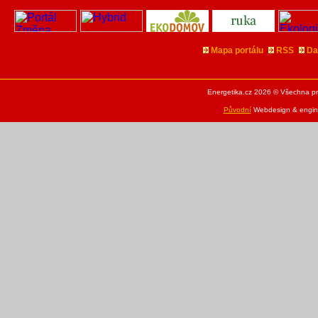
Mapa portálu
RSS
Da
Energetika.cz 2026 © Všechna pr
Původní
Webdesign & engine