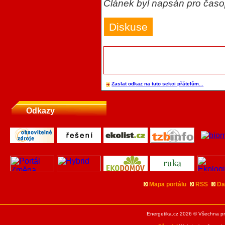
Článek byl napsán pro čas
Diskuse
Zaslat odkaz na tuto sekci přátelům...
Odkazy
Mapa portálu
RSS
Da
Energetika.cz 2026 © Všechna pr