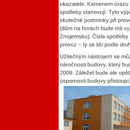
ukazatele. Kamenem úrazu z
spotřeby stanovují. Tyto vý
skutečné podmínky při provo
(dům na horách bude mít vy
Znojemsku). Čísla spotřeby
provoz – ty se liší podle dru
Užitečným nástrojem se může
náročnosti budovy, který bu
2009. Záležet bude ale opět 
úspornosti budovy přistoupí