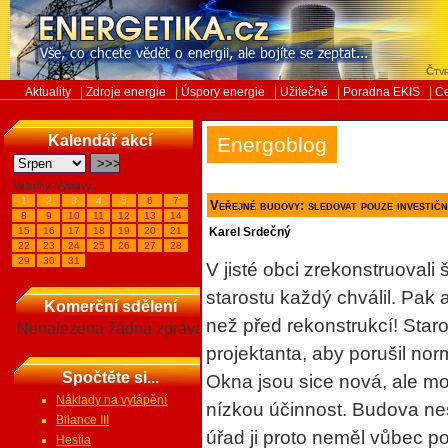
Čtvr
Aktuality
|
Zdroje energie
|
Úspory energie
|
Užitečné
|
Poradna EKIS
|
Ce
Kalendář akcí
Energoblog
Veletrhy, Výstavy...
1
2
3
4
5
6
7
Veřejné budovy: sledovat pouze investičn
8
9
10
11
12
13
14
15
16
17
18
19
20
21
Karel Srdečný
22
23
24
25
26
27
28
29
30
31
V jisté obci zrekonstruovali
starostu každý chválil. Pak a
Komerční sdělení
než před rekonstrukcí! Staros
Nenalezena žádná zpráva
projektanta, aby porušil nor
Spočtěte si...
Okna jsou sice nová, ale mo
Náklady na vytápění
nízkou účinnost. Budova ne
Bilance III
úřad ji proto neměl vůbec pov
Hestia