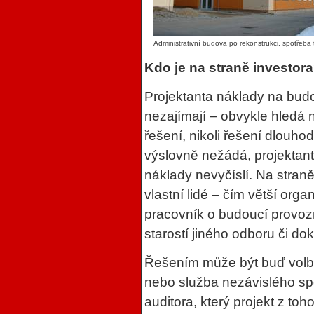
Administrativní budova po rekonstrukci, spotřeba 
Kdo je na straně investor
Projektanta náklady na budo
nezajímají – obvykle hledá 
řešení, nikoli řešení dlouho
výslovně nežádá, projektant
náklady nevyčíslí. Na stran
vlastní lidé – čím větší org
pracovník o budoucí provozn
starostí jiného odboru či d
Řešením může být buď volba 
nebo služba nezávislého spe
auditora, který projekt z toh