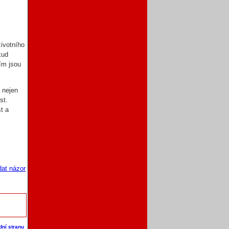
životního
kud
ím jsou
t nejen
st.
st a
dat názor
dní stranu