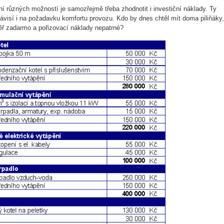
ní různých možností je samozřejmě třeba zhodnotit i investiční náklady. Ty
visí i na požadavku komfortu provozu. Kdo by dnes chtěl mít doma piliňáky,
ěř zadarmo a pořizovací náklady nepatrné?