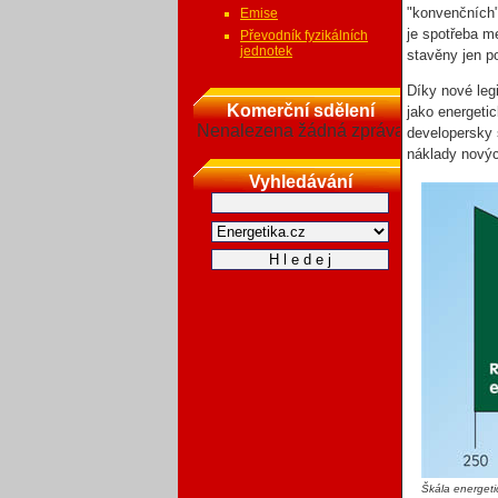
"konvenčních"
Emise
je spotřeba m
Převodník fyzikálních
jednotek
stavěny jen p
Díky nové leg
Komerční sdělení
jako energeti
Nenalezena žádná zpráva
developersky 
náklady novýc
Vyhledávání
Škála energet