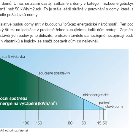
 domů. U nás se zatím častěji setkáme s domy v kategorii nízkoenergetický
enší než 50 kWh/m2.rok. To je stále ještě slušné v porovnání s domy, které j
odle požadavků normy.
islativě budou domy mít v budoucnu "průkaz energetické náročnosti". Ten po
cký štítek na ledničce v prodejně řekne kupujícímu, kolik dům protopí. Zejmén
stavěných budov je to důležité, protože stavitele samozřejmě nezajímají bud
h vlastníků a logicky se snaží postavit dům co nejlevněji.
ické náročnosti domů