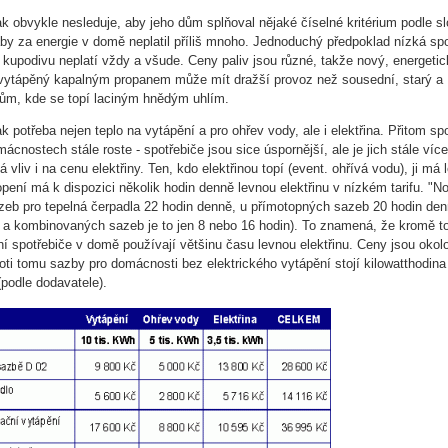
k obvykle nesleduje, aby jeho dům splňoval nějaké číselné kritérium podle sl
aby za energie v domě neplatil příliš mnoho. Jednoduchý předpoklad nízká sp
 kupodivu neplatí vždy a všude. Ceny paliv jsou různé, takže nový, energeti
vytápěný kapalným propanem může mít dražší provoz než sousední, starý a
ům, kde se topí laciným hnědým uhlím.
 potřeba nejen teplo na vytápění a pro ohřev vody, ale i elektřina. Přitom sp
mácnostech stále roste - spotřebiče jsou sice úspornější, ale je jich stále víc
á vliv i na cenu elektřiny. Ten, kdo elektřinou topí (event. ohřívá vodu), ji má 
opení má k dispozici několik hodin denně levnou elektřinu v nízkém tarifu. "N
azeb pro tepelná čerpadla 22 hodin denně, u přímotopných sazeb 20 hodin den
a kombinovaných sazeb je to jen 8 nebo 16 hodin). To znamená, že kromě to
ní spotřebiče v domě používají většinu času levnou elektřinu. Ceny jsou okol
ti tomu sazby pro domácnosti bez elektrického vytápění stojí kilowatthodina
podle dodavatele).