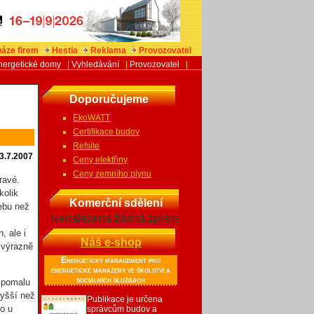
áze firem
Hestia
Reklama
Provozovatel
nergetické domy
|
Vyhledávání
|
Provozovatel
|
Doporučujeme
EkoWATT
Certifikace budov
Refsite
3.7.2007
Ceny elektřiny
Ceny zemního plynu
ravé.
kolik
Komerční sdělení
ebu než
Nenalezena žádná zpráva
, ale i
Náš e-shop
 výrazně
Energetický management pro
energetické manažery ve školství a
sociálních službách
e pomalu
vyšší než
Publikace je určena
o u
správcům budov a