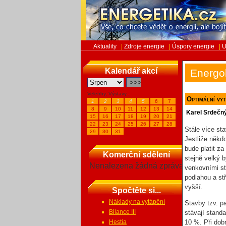
Aktuality
|
Zdroje energie
|
Úspory energie
|
U
Kalendář akcí
Energo
Veletrhy, Výstavy...
Optimální vy
1
2
3
4
5
6
7
8
9
10
11
12
13
14
Karel Srdečn
15
16
17
18
19
20
21
22
23
24
25
26
27
28
Stále více st
29
30
31
Jestliže někd
bude platit z
Komerční sdělení
stejně velký b
Nenalezena žádná zpráva
venkovními st
podlahou a st
vyšší.
Spočtěte si...
Náklady na vytápění
Stavby tzv. p
Bilance III
stávají stand
Hestia
10 %. Při dob