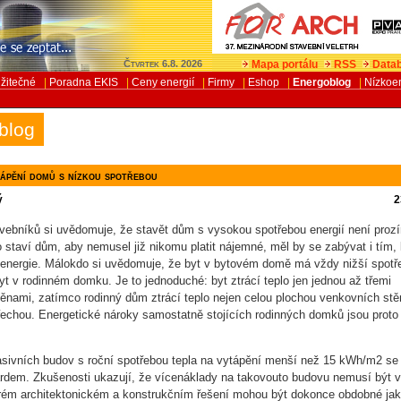
Mapa portálu
RSS
Datab
Čtvrtek 6.8. 2026
žitečné
|
Poradna EKIS
|
Ceny energií
|
Firmy
|
Eshop
|
Energoblog
|
Nízkoe
blog
tápění domů s nízkou spotřebou
ý
2
avebníků si uvědomuje, že stavět dům s vysokou spotřebou energií není prozí
o staví dům, aby nemusel již nikomu platit nájemné, měl by se zabývat i tím, 
a energie. Málokdo si uvědomuje, že byt v bytovém domě má vždy nižší spotř
yt v rodinném domku. Je to jednoduché: byt ztrácí teplo jen jednou až třemi
ěnami, zatímco rodinný dům ztrácí teplo nejen celou plochou venkovních stěn
řechou. Energetické nároky samostatně stojících rodinných domků jsou proto
asivních budov s roční spotřebou tepla na vytápění menší než 15 kWh/m2 s
ardem. Zkušenosti ukazují, že vícenáklady na takovouto budovu nemusí být 
rém architektonickém a konstrukčním řešení mohou být dokonce obdobné jak