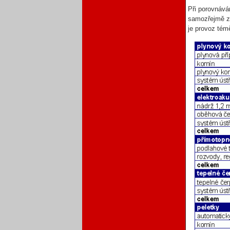
Při porovnává
samozřejmě zá
je provoz tém