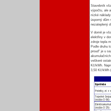
Stavebník vša
výpočtu, ale 
nízké náklady
úsporný dům 
nezateplený d
V domě je však
elektřiny v do
zdroje tepla m
Podle druhu t
proud" je u s
akumulačních 
veškeré ostat
Kč/kWh. Napro
3,50 Kč/kWh (