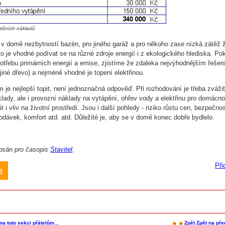
tičních nákladů
 v domě nezbytností bazén, pro jiného garáž a pro někoho zase nízká zátěž 
to je vhodné podívat se na různé zdroje energií i z ekologického hlediska. Po
třebu primárních energií a emise, zjistíme že zdaleka nejvýhodnějším řešen
jiné dřevo) a nejméně vhodné je topení elektřinou.
 je nejlepší topit, není jednoznačná odpověď. Při rozhodování je třeba zváži
klady, ale i provozní náklady na vytápění, ohřev vody a elektřinu pro domácno
i vliv na životní prostředí. Jsou i další pohledy - riziko růstu cen, bezpečno
dodávek, komfort atd. atd. Důležité je, aby se v domě konec dobře bydlelo.
psán pro časopis
Stavitel
.
Při
e
na tuto sekci přátelům...
Zpět
Zpět na pře