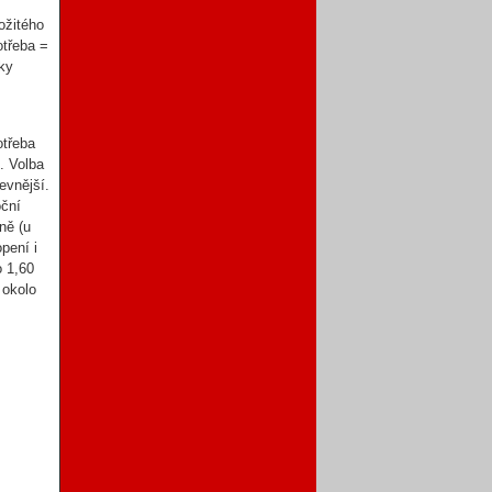
ožitého
otřeba =
cky
otřeba
e. Volba
levnější.
oční
ně (u
pení i
o 1,60
 okolo