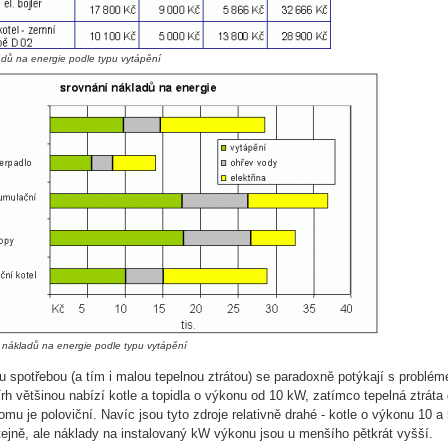
dů na energie podle typu vytápění
 nákladů na energie podle typu vytápění
 spotřebou (a tím i malou tepelnou ztrátou) se paradoxně potýkají s problé
Trh většinou nabízí kotle a topidla o výkonu od 10 kW, zatímco tepelná ztráta
mu je poloviční. Navíc jsou tyto zdroje relativně drahé - kotle o výkonu 10 
stejně, ale náklady na instalovaný kW výkonu jsou u menšího pětkrát vyšší.