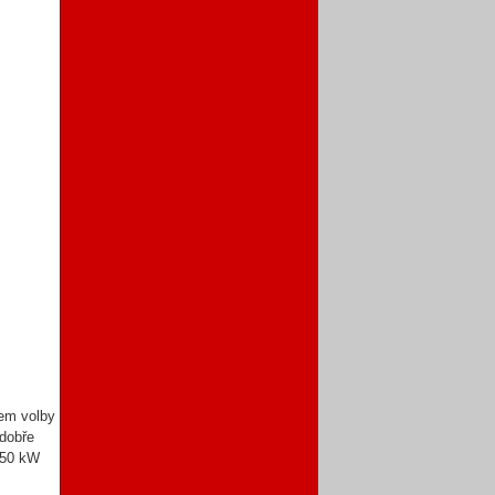
mem volby
 dobře
a 50 kW