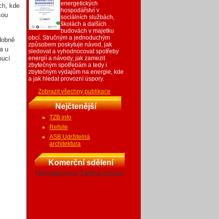
energetických
ch, kde
hospodářství v
sou
sociálních službách,
školách a dalších
budovách v majetku
obcí. Stručným a jednoduchým
dobně
způsobem poskytuje návod, jak
a u
sledovat a vyhodnocovat spotřeby
oucí
energií a návody, jak zamezit
zbytečným spotřebám a tedy i
zbytečným výdajům na energie, kde
a jak hledat provozní úspory.
Zobrazit všechny publikace
Nejčtenější
TZB info
Refsite
ASB Udržitelná
architektura
Komerční sdělení
Nenalezena žádná zpráva