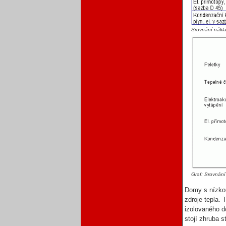
Srovnání nákla
Graf: Srovnání
Domy s nízkou
zdroje tepla. 
izolovaného do
stojí zhruba 