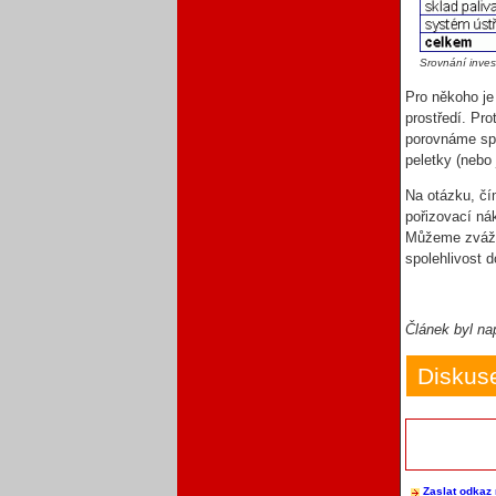
Srovnání inves
Pro někoho je
prostředí. Pro
porovnáme spo
peletky (nebo 
Na otázku, čím
pořizovací ná
Můžeme zvážit 
spolehlivost 
Článek byl na
Diskus
Zaslat odkaz 