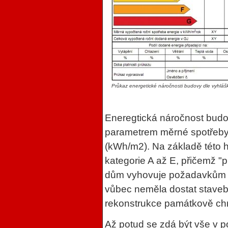
Průkaz energetické náročnosti budovy dle vyhlá
Eneregtická náročnost budo
parametrem měrné spotřeby
(kWh/m2). Na základě této 
kategorie A až E, přičemž "
dům vyhovuje požadavkům s
vůbec neměla dostat stavebn
rekonstrukce památkově ch
Až potud se zdá být vše v p