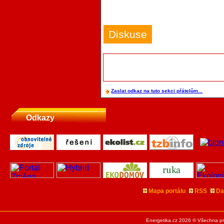
Diskuse
Zaslat odkaz na tuto sekci přátelům...
Odkazy
Mapa portálu
RSS
Da
Energetika.cz 2026 © Všechna pr