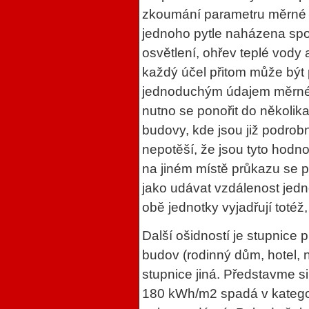
zkoumání parametru měrné sp
jednoho pytle naházena spot
osvětlení, ohřev teplé vody 
každý účel přitom může být 
jednoduchým údajem měrné s
nutno se ponořit do několik
budovy, kde jsou již podro
nepotěší, že jsou tyto hodn
na jiném místě průkazu se p
jako udávat vzdálenost jedn
obě jednotky vyjadřují totéž,
Další ošidností je stupnice 
budov (rodinný dům, hotel,
stupnice jiná. Představme si
180 kWh/m2 spadá v kategor