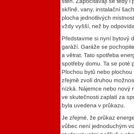
stěn. Započítávají se tedy i 
skříně, vany, instalační šach
plocha jednotlivých místnost
vždy vyšší, než by odpovíd
Představme si nyní bytový d
garáží. Garáže se pochopitel
a větrat. Tato spotřeba ener
spotřeby domu. Ta se poté 
Plochou bytů nebo plochou
zřejmě zvolí druhou možnos
nízká. Nájemce nebo nový ma
ve skutečnosti zaplatí za sp
byla uvedena v průkazu.
Je zřejmé, že průkaz energ
vůbec není jednoduchým vod