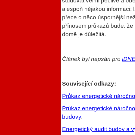
studovat velmi pečlivě a o
alespoň nějakou informaci; 
přece o něco úspornější ne
přínosem průkazů bude, že u
domě je důležitá.
Článek byl napsán pro
iDN
Související odkazy:
Průkaz energetické náročno
Průkaz energetické náročnos
budovy
.
Energetický audit budov a 