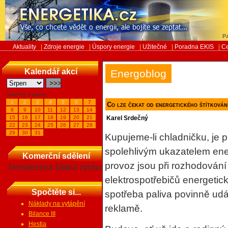
Pá
Aktuality
|
Zdroje energie
|
Úspory energie
|
Užitečné
|
Poradna EKIS
|
Ce
Kalendář akcí
Energoblog
Veletrhy, Výstavy...
1
2
3
4
5
6
7
Co lze čekat od energetického štítkován
8
9
10
11
12
13
14
15
16
17
18
19
20
21
Karel Srdečný
22
23
24
25
26
27
28
29
30
31
Kupujeme-li chladničku, je 
spolehlivým ukazatelem ener
Komerční sdělení
provoz jsou při rozhodování
Nenalezena žádná zpráva
elektrospotřebičů energetick
Spočtěte si...
spotřeba paliva povinně udá
Náklady na vytápění
reklamě.
Bilance III
Hestia