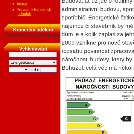
Budova, ať už jde o rodinný
Emise
administrativní budovu, spo
Převodník fyzikálních
jednotek
spotřebič. Energetické štítk
nájemce či stavebník by měli
Komerční sdělení
dům je a kolik zaplatí za je
Nenalezena žádná zpráva
2009 vznikne pro nově stav
Vyhledávání
rozsahu povinnost zpracova
náročnosti budovy, který by 
Bohužel, celá věc má někol