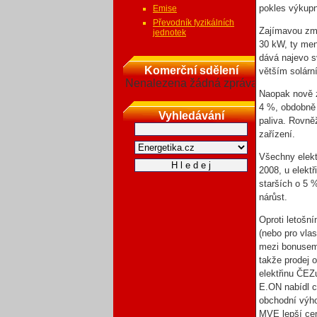
pokles výkupn
Emise
Převodník fyzikálních
Zajímavou změ
jednotek
30 kW, ty men
dává najevo s
Komerční sdělení
větším solárn
Nenalezena žádná zpráva
Naopak nově z
4 %, obdobně 
Vyhledávání
paliva. Rovně
zařízení.
Všechny elekt
2008, u elektř
starších o 5 
nárůst.
Oproti letošn
(nebo pro vlas
mezi bonusem
takže prodej 
elektřinu ČEZu
E.ON nabídl 
obchodní výh
MVE lepší cen