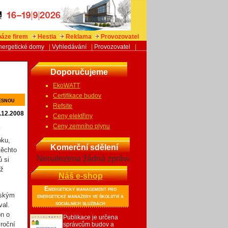
áze firem
Hestia
Reklama
Provozovatel
nergetické domy
|
Vyhledávání
|
Provozovatel
|
Doporučujeme
EkoWATT
Certifikace budov
esnou
Refsite
.12.2008
Ceny elektřiny
Ceny zemního plynu
í
oku,
Komerční sdělení
těchto
Nenalezena žádná zpráva
ů si
ěž
Náš e-shop
Energetický management pro
lským
energetické manažery ve školství a
sociálních službách
val.
on o
Publikace je určena
iroční
správcům budov a