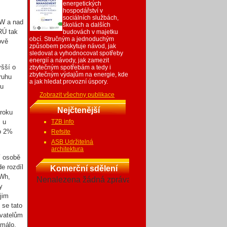
energetických
hospodářství v
sociálních službách,
kW a nad
školách a dalších
RÚ tak
budovách v majetku
obcí. Stručným a jednoduchým
ově
způsobem poskytuje návod, jak
sledovat a vyhodnocovat spotřeby
energií a návody, jak zamezit
yšší o
zbytečným spotřebám a tedy i
zbytečným výdajům na energie, kde
ruhu
a jak hledat provozní úspory.
pu
Zobrazit všechny publikace
Nejčtenější
 roku
, u
TZB info
 o 2%
Refsite
ASB Udržitelná
architektura
í osobě
e rozdíl
Komerční sdělení
kWh,
Nenalezena žádná zpráva
y
 jim
 se tato
ovatelům
 málo.