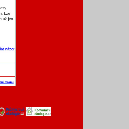
masy
h. Lze
m už jen
dat názor
dní stranu