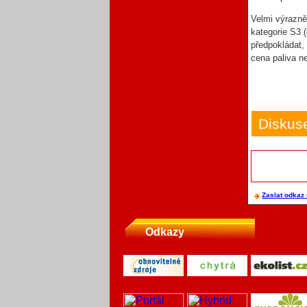
Velmi výrazně
kategorie S3 
předpokládat,
cena paliva n
Diskus
Zaslat odkaz 
Odkazy