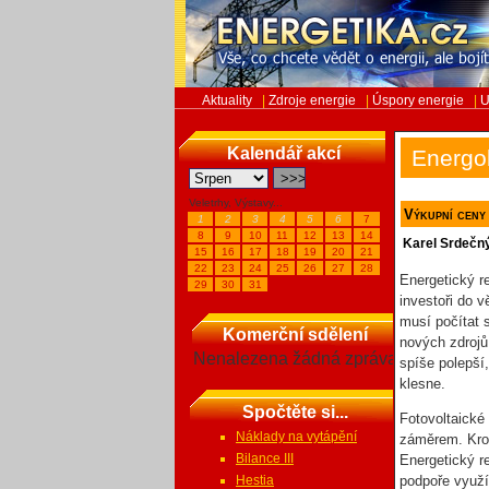
Aktuality
|
Zdroje energie
|
Úspory energie
|
U
Kalendář akcí
Energo
Veletrhy, Výstavy...
Výkupní ceny
1
2
3
4
5
6
7
8
9
10
11
12
13
14
Karel Srdečn
15
16
17
18
19
20
21
22
23
24
25
26
27
28
Energetický r
29
30
31
investoři do v
musí počítat 
Komerční sdělení
nových zdrojů
Nenalezena žádná zpráva
spíše polepší
klesne.
Spočtěte si...
Fotovoltaické
Náklady na vytápění
záměrem. Krok
Bilance III
Energetický r
Hestia
podpoře využí