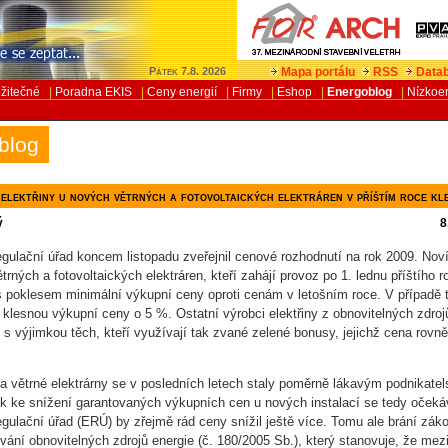
Mapa portálu
RSS
Datab
Pátek 7.8. 2026
žitečné
|
Poradna EKIS
|
Ceny energií
|
Firmy
|
Eshop
|
Energoblog
|
Nízkoe
blog
 elektřiny u nových větrných a fotovoltaických elektráren v příštím roce kl
ý
8
egulační úřad koncem listopadu zveřejnil cenové rozhodnutí na rok 2009. Nov
ětrných a fotovoltaických elektráren, kteří zahájí provoz po 1. lednu příštího r
s poklesem minimální výkupní ceny oproti cenám v letošním roce. V případě 
 klesnou výkupní ceny o 5 %. Ostatní výrobci elektřiny z obnovitelných zdroj
, s výjimkou těch, kteří využívají tak zvané zelené bonusy, jejichž cena rovn
 a větrné elektrárny se v posledních letech staly poměrně lákavým podnikate
 ke snížení garantovaných výkupních cen u nových instalací se tedy očeká
egulační úřad (ERÚ) by zřejmě rád ceny snížil ještě více. Tomu ale brání zák
vání obnovitelných zdrojů energie (č. 180/2005 Sb.), který stanovuje, že mez