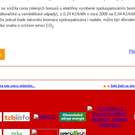
 se snížila cena zelených bonusů u elektřiny vyrobené spoluspalováním bio
(dřevařské a zemědělské odpady), z 0,24 Kč/kWh v roce 2008 na 0,04 Kč/kW
 že pokud bude takováto biomasa spoluspalována i nadále, může být důvode
ebo snaha o snížení emisí CO
.
2
Při
e
na tuto sekci přátelům...
Zpět
Zpět na pře