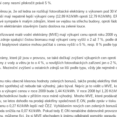
í ceny nesmí překročit právě 5 %.
nou je, že od ledna se rozlišují fotovoltaické elektrárny s výkonem pod 30 
ší mají nepatrně lepší výkupní ceny (12,89 Kč/kWh oproti 12,79 Kč/kWh). E
vé sympatie k malým zdrojům, které se vejdou na střechu budovy, oproti řád
ím elektrárnám stavěným často doslova na zelené louce.
řizované malé vodní elektrárny (MVE) mají výkupní cenu oproti roku 2008 v
zdroje spalující čistou biomasu mají výkupní ceny vyšší o 2 až 7 %, podle d
ž bioplynové stanice mohou počítat s cenou vyšší o 5 %, resp. 8 % podle ty
rárny, které již jsou v provozu, se také dočkají zvýšení výkupních cen oproti
iny z vody a větru je to o 4 %, u novějších fotovoltaických zařízení jen o 2 %
%. Meziroční zvýšení u ostatních zdrojů se liší podle typu, vždy jde nejméně
ímu roku obecně klesnou hodnoty zelených bonusů, takže prodej elektřiny třet
tní spotřebu) už nebude tak výhodný, jako býval. Nejvíc je to vidět u MVE, kd
 a výkupní cenou v roce 2009 bude 1,44 Kč/kWh. V roce 2008 byl 1,20 Kč/
obchodníkovi bude v příštím roce méně výhodný. Mnoho MVE, které prodával
, se letos dohodlo na prodeji elektřiny společnosti E.ON, podle zpráv v tisku
cenu o 0,27 Kč/kWh lepší než ČEZ. Vyhlášením nových cen zelených bonusů
oda snížila na 0,07 Kč/kWh. Pokud tedy E.ON nenabídne dobrovolně provoz
u, můžeme říci, že si MVE přechodem k jinému odběrateli pomohly opravdu