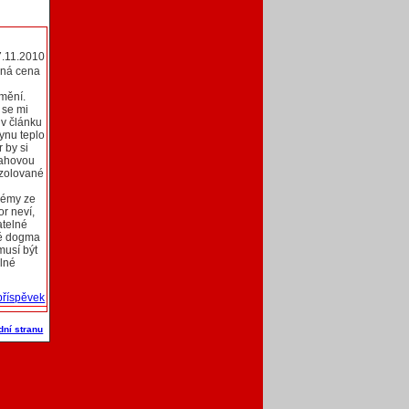
7.11.2010
dná cena
emění.
 se mi
 v článku
ynu teplo
 by si
dlahovou
izolované
blémy ze
or neví,
atelné
né dogma
musí být
elné
příspěvek
dní stranu