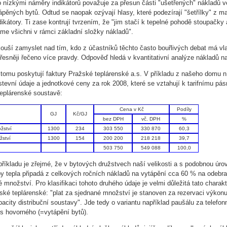
 nízkými náměry indikátorů považuje za přesun části "ušetřených" nákladů v
ápěných bytů. Odtud se naopak ozývají hlasy, které podezírají "šetřílky" z m
ikátory. Ti zase kontrují tvrzením, že "jim stačí k tepelné pohodě stoupačky 
áme všichni v rámci základní složky nákladů".
ouší zamyslet nad tím, kdo z účastníků těchto často bouřlivých debat má vl
řesněji řečeno více pravdy. Odpověď hledá v kvantitativní analýze nákladů na
tomu poskytují faktury Pražské teplárenské a.s. V příkladu z našeho domu n
evní údaje a jednotkové ceny za rok 2008, které se vztahují k tarifnímu pá
teplárenské soustavě:
Cena v Kč
Podíly
GJ
Kč/GJ
bez DPH
vč. DPH
%
žství
1300
234
303 550
330 870
60,3
žství
1300
154
200 200
218 218
39,7
503 750
549 088
100,0
říkladu je zřejmé, že v bytových družstvech naší velikosti a s podobnou úro
y tepla připadá z celkových ročních nákladů na vytápění cca 60 % na odebr
množství. Pro klasifikaci tohoto druhého údaje je velmi důležitá tato charakt
ské teplárenské: "plat za sjednané množství je stanoven za rezervaci výkonu
acity distribuční soustavy". Jde tedy o variantu například paušálu za telefon
us hovorného (=vytápění bytů).