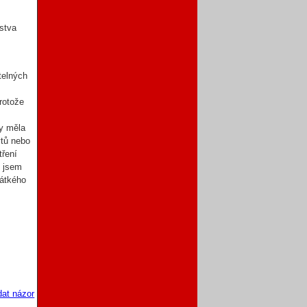
stva
telných
rotože
y měla
ytů nebo
tření
u jsem
rátkého
dat názor