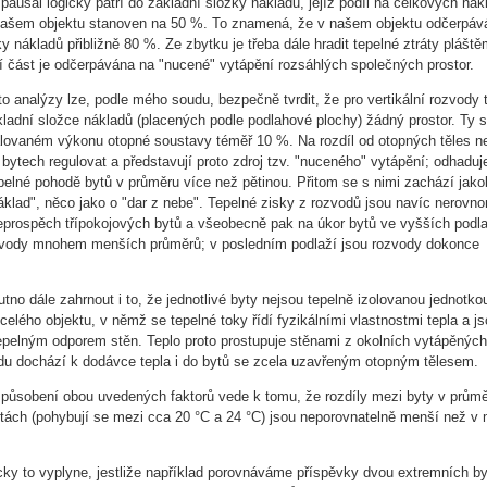
paušál logicky patří do základní složky nákladů, jejíž podíl na celkových ná
 našem objektu stanoven na 50 %. To znamená, že v našem objektu odčerpáv
y nákladů přibližně 80 %. Ze zbytku je třeba dále hradit tepelné ztráty plášt
ší část je odčerpávána na "nucené" vytápění rozsáhlých společných prostor.
to analýzy lze, podle mého soudu, bezpečně tvrdit, že pro vertikální rozvody 
ladní složce nákladů (placených podle podlahové plochy) žádný prostor. Ty s
talovaném výkonu otopné soustavy téměř 10 %. Na rozdíl od otopných těles n
 bytech regulovat a představují proto zdroj tzv. "nuceného" vytápění; odhaduj
tepelné pohodě bytů v průměru více než pětinou. Přitom se s nimi zachází jako
áklad", něco jako o "dar z nebe". Tepelné zisky z rozvodů jsou navíc nerovn
eprospěch třípokojových bytů a všeobecně pak na úkor bytů ve vyšších podla
ozvody mnohem menších průměrů; v posledním podlaží jsou rozvody dokonce
tno dále zahrnout i to, že jednotlivé byty nejsou tepelně izolovanou jednotkou
celého objektu, v němž se tepelné toky řídí fyzikálními vlastnostmi tepla a js
epelným odporem stěn. Teplo proto prostupuje stěnami z okolních vytápěných
du dochází k dodávce tepla i do bytů se zcela uzavřeným otopným tělesem.
ůsobení obou uvedených faktorů vede k tomu, že rozdíly mezi byty v prům
lotách (pohybují se mezi cca 20 °C a 24 °C) jsou neporovnatelně menší než v
icky to vyplyne, jestliže například porovnáváme příspěvky dvou extremních b