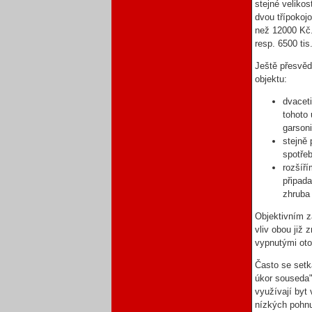
stejné veliko
dvou třípokoj
než 12000 Kč.
resp. 6500 tis
Ještě přesvěd
objektu:
dvacet
tohoto
garsoni
stejně
spotře
rozšíří
připada
zhruba
Objektivním z
vliv obou již
vypnutými ot
Často se set
úkor souseda"
využívají byt
nízkých pohnu