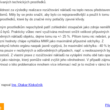
ívaných technických prostředků.
ědnost za výsledky realizace rozúčtování nákladů na teplo nesou představen
domů. Měly by se proto snažit, aby bylo co nejspravedlivější a použít k tomu
rostředků, které by do značné míry potlačily zjevné křivdy.
ným prostředkům nepochybně patří zohlednění stoupaček jako zdroje neměři
ků bytů. Prakticky vůbec není využívána možnost snížit velikost přípustných
ěrných nákladů objektu, dejme tomu na +/- 25 %. Přitom tomu nic nebrání, p
zní hodnoty chápe vyhláška MMR jako maximálně přípustné odchylky. Z
okynů tohoto orgánu naopak jasně vyplývá, že maximální odchylka - 40 % b
ána pouze v nezbytných a odůvodněných případech, např. u neobsazených b
ostorů. Z vlastní praxe z rozúčtování nákladů na vytápění mohu obě tato opa
it jako nástroje, který pomůže valně zvýšit jeho věrohodnost. V případě zájm
tnout o této problematice mnohem více informací než je to možné v rámci k
 napsal
Ing. Otakar Klokočník
Při
e