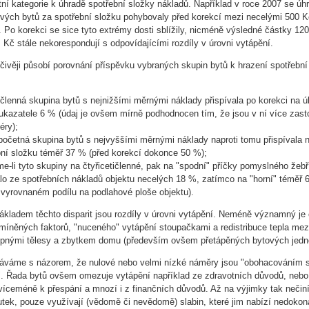
stní kategorie k úhradě spotřební složky nákladů. Například v roce 2007 se úh
ových bytů za spotřební složku pohybovaly před korekcí mezi necelými 500 K
 Po korekci se sice tyto extrémy dosti sblížily, nicméně výsledné částky 120
. Kč stále nekorespondují s odpovídajícími rozdíly v úrovni vytápění.
čivěji působí porovnání příspěvku vybraných skupin bytů k hrazení spotřební
ičlenná skupina bytů s nejnižšími měrnými náklady přispívala po korekci na 
 ukazatele 6 % (údaj je ovšem mírně podhodnocen tím, že jsou v ní více zas
éry);
 početná skupina bytů s nejvyššími měrnými náklady naproti tomu přispívala 
bní složku téměř 37 % (před korekcí dokonce 50 %);
me-li tyto skupiny na čtyřicetičlenné, pak na "spodní" příčky pomyslného žeb
lo ze spotřebních nákladů objektu necelých 18 %, zatímco na "horní" téměř 6
 vyrovnaném podílu na podlahové ploše objektu).
ákladem těchto disparit jsou rozdíly v úrovni vytápění. Neméně významný j
 zmíněných faktorů, "nuceného" vytápění stoupačkami a redistribuce tepla mez
opnými tělesy a zbytkem domu (především ovšem přetápěných bytových jedn
káváme s názorem, že nulové nebo velmi nízké náměry jsou "obohacováním 
. Řada bytů ovšem omezuje vytápění například ze zdravotních důvodů, nebo
 víceméně k přespání a mnozí i z finančních důvodů. Až na výjimky tak nečin
tek, pouze využívají (vědomě či nevědomě) slabin, které jim nabízí nedokon