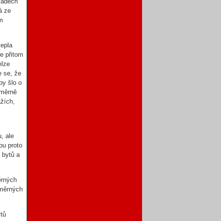
kladech
á ze
ěm
tepla
e přitom
elze
e se, že
by šlo o
oměrně
žích,
, ale
ou proto
 bytů a
ěrných
 měrných
ytů