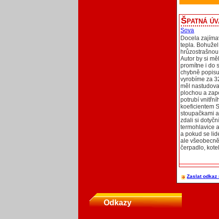
Špatná úv
Sova
Docela zajímav
tepla. Bohuže
hrůzostrašnou 
Autor by si mě
promítne i do 
chybně popisu
vyrobíme za 32
měl nastudovat
plochou a zap
potrubí vnitřn
koeficientem S
stoupačkami ať 
zdali si dotyčn
termohlavice a
a pokud se lid
ale všeobecně 
čerpadlo, kote
Zaslat odkaz 
Odkazy