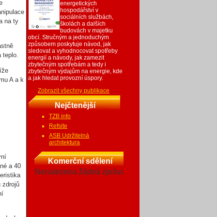
e
energetických
hospodářství v
anipulace
sociálních službách,
a na ty
školách a dalších
budovách v majetku
obcí. Stručným a jednoduchým
způsobem poskytuje návod, jak
astně
sledovat a vyhodnocovat spotřeby
 teplo.
energií a návody, jak zamezit
zbytečným spotřebám a tedy i
íže
zbytečným výdajům na energie, kde
a jak hledat provozní úspory.
smu A a k
Zobrazit všechny publikace
Nejčtenější
TZB info
Refsite
ASB Udržitelná
architektura
vní
Komerční sdělení
ané a 40
Nenalezena žádná zpráva
eristika
 zdrojů
ní