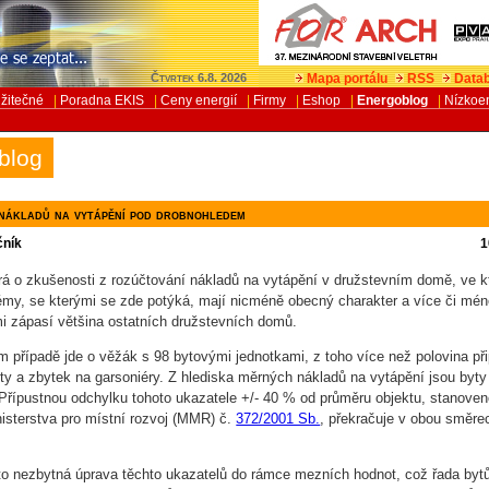
Mapa portálu
RSS
Datab
Čtvrtek 6.8. 2026
žitečné
|
Poradna EKIS
|
Ceny energií
|
Firmy
|
Eshop
|
Energoblog
|
Nízkoe
blog
nákladů na vytápění pod drobnohledem
čník
1
rá o zkušenosti z rozúčtování nákladů na vytápění v družstevním domě, ve 
émy, se kterými se zde potýká, mají nicméně obecný charakter a více či mé
i zápasí většina ostatních družstevních domů.
 případě jde o věžák s 98 bytovými jednotkami, z toho více než polovina př
yty a zbytek na garsoniéry. Z hlediska měrných nákladů na vytápění jsou byty
 Přípustnou odchylku tohoto ukazatele +/- 40 % od průměru objektu, stanove
isterstva pro místní rozvoj (MMR) č.
372/2001 Sb.
, překračuje v obou směre
to nezbytná úprava těchto ukazatelů do rámce mezních hodnot, což řada byt