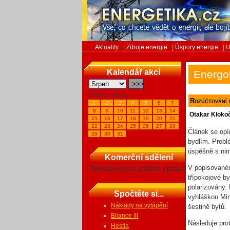
Aktuality
|
Zdroje energie
|
Úspory energie
|
U
Kalendář akcí
Energo
Veletrhy, Výstavy...
Rozúčtování 
1
2
3
4
5
6
7
8
9
10
11
12
13
14
Otakar Kloko
15
16
17
18
19
20
21
22
23
24
25
26
27
28
Článek se opí
29
30
31
bydlím. Probl
úspěšně s nim
Komerční sdělení
V popisovaném
Nenalezena žádná zpráva
třípokojové b
polarizovány.
Spočtěte si...
vyhláškou Min
Náklady na vytápění
šestině bytů.
Bilance III
Následuje pro
Hestia