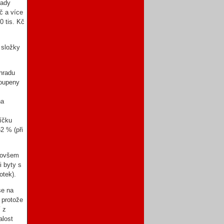
rady
č a více
0 tis. Kč
 složky
úhradu
toupeny
na
říčku
2 % (při
e ovšem
i byty s
otek).
se na
 protože
í z
alost