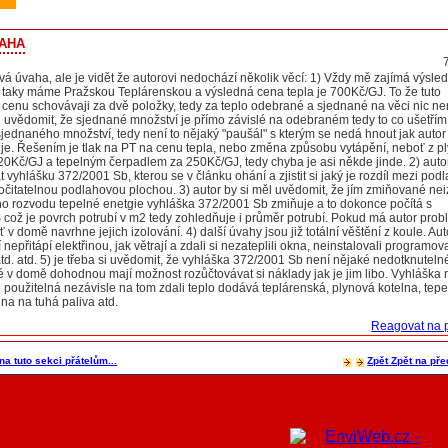
aha
á úvaha, ale je vidět že autorovi nedochází několik věcí: 1) Vždy mě zajímá výsle
l taky máme Pražskou Teplárenskou a výsledná cena tepla je 700Kč/GJ. To že tuto
cenu schovávaji za dvě položky, tedy za teplo odebrané a sjednané na věci nic n
l uvědomit, že sjednané množství je přímo závislé na odebraném tedy to co ušetřím
sjednaného množství, tedy není to nějaký "paušál" s kterým se nedá hnout jak autor
je. Řešením je tlak na PT na cenu tepla, nebo změna způsobu vytápění, neboť z pl
0Kč/GJ a tepelným čerpadlem za 250Kč/GJ, tedy chyba je asi někde jinde. 2) autor
 vyhlášku 372/2001 Sb, kterou se v článku ohání a zjistit si jaký je rozdíl mezi po
očitatelnou podlahovou plochou. 3) autor by si měl uvědomit, že jím zmiňované ne
ího rozvodu tepelné enetgie vyhláška 372/2001 Sb zmiňuje a to dokonce počítá s
 což je povrch potrubí v m2 tedy zohledňuje i průměr potrubí. Pokud má autor pro
v domě navrhne jejich izolování. 4) další úvahy jsou již totální věštění z koule. Aut
í nepřitápí elektřinou, jak větrají a zdali si nezateplili okna, neinstalovali programov
td. atd. 5) je třeba si uvědomit, že vyhláška 372/2001 Sb není nějaké nedotknutel
é v domě dohodnou mají možnost rozůčtovávat si náklady jak je jim libo. Vyhláška 
použitelná nezávisle na tom zdali teplo dodává teplárenská, plynová kotelna, tep
lna na tuhá paliva atd.
Reagovat na 
na tuto sekci přátelům...
Zpět
Zpět na pře