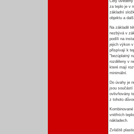
Celý uvedený 
za teplo je v
základní složk
objektu a dal
Na základě té
nezbývá v zák
podílí na ins
jejich výkon v
přispívají k 
"bezúplatný n
rozděleny v n
které mají r
minimální.
Do úvahy je nu
jsou součástí 
ovlivňovány t
z tohoto důvo
Kombinované p
vnitřních tep
nákladech.
Zvláště plast