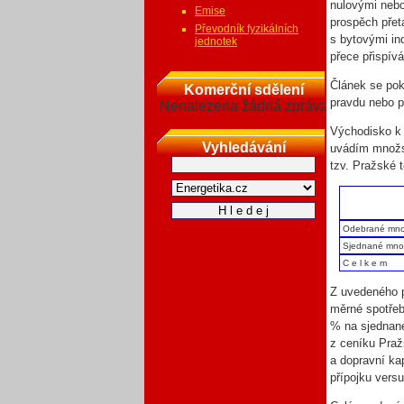
nulovými nebo
Emise
prospěch přet
Převodník fyzikálních
s bytovými ind
jednotek
přece přispív
Článek se pok
Komerční sdělení
pravdu nebo p
Nenalezena žádná zpráva
Východisko k 
Vyhledávání
uvádím množst
tzv. Pražské 
Odebrané mno
Sjednané mno
C e l k e m
Z uvedeného p
měrné spotřeb
% na sjednané 
z ceníku Praž
a dopravní kap
přípojku vers