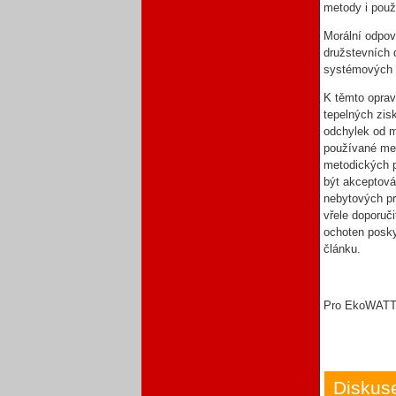
metody i použ
Morální odpov
družstevních 
systémových p
K těmto oprav
tepelných zis
odchylek od m
používané me
metodických p
být akceptov
nebytových pr
vřele doporuč
ochoten posky
článku.
Pro EkoWATT
Diskus