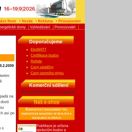
áze firem
Hestia
Reklama
Provozovatel
nergetické domy
|
Vyhledávání
|
Provozovatel
|
Doporučujeme
EkoWATT
Certifikace budov
Refsite
0.2.2009
Ceny elektřiny
Ceny zemního plynu
kterém
ně
Komerční sdělení
Nenalezena žádná zpráva
ipadá na
Náš e-shop
 dosti
nou
Energetický management pro
ch asi po
energetické manažery ve školství a
sociálních službách
Publikace je určena
ů s
správcům budov a