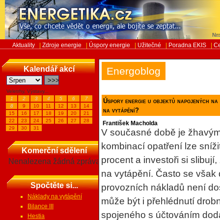
Ned
Aktuality
|
Zdroje energie
|
Úspory energie
|
Užitečné
|
Poradna EKIS
|
Ce
Kalendář akcí
Energoblog
Veletrhy, Výstavy...
1
2
3
4
5
6
7
Úspory energie u objektů napojených na 
8
9
10
11
12
13
14
na vytápění?
15
16
17
18
19
20
21
22
23
24
25
26
27
28
František Macholda
29
30
31
V současné době je žhavým
kombinací opatření lze sníži
Komerční sdělení
procent a investoři si slibuj
Nenalezena žádná zpráva
na vytápění. Často se však 
Spočtěte si...
provozních nákladů není d
Náklady na vytápění
může být i přehlédnutí drobn
Bilance III
spojeného s účtováním dodá
Hestia