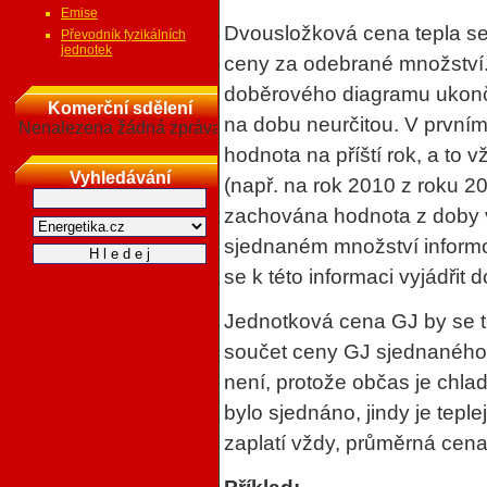
Emise
Dvousložková cena tepla se
Převodník fyzikálních
jednotek
ceny za odebrané množství.
doběrového diagramu ukonč
Komerční sdělení
na dobu neurčitou. V prvním
Nenalezena žádná zpráva
hodnota na příští rok, a to
Vyhledávání
(např. na rok 2010 z roku 2
zachována hodnota z doby v
sjednaném množství informo
se k této informaci vyjádřit d
Jednotková cena GJ by se te
součet ceny GJ sjednaného 
není, protože občas je chla
bylo sjednáno, jindy je tep
zaplatí vždy, průměrná cena