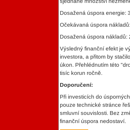
sjednané množství nezměně
Dosažená úspora energie:
Očekávaná úspora nákladů: 
Dosažená úspora nákladů: 2
Výsledný finanční efekt je 
investora, a přitom by stači
úkon. Přehlédnutím této "dro
tisíc korun ročně.
Doporučení:
Při investicích do úspornýc
pouze technické stránce řeše
smluvní souvislosti. Bez z
finanční úspora nedostaví.