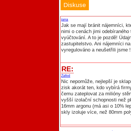
Diskuse
jana
Jak se mají bránit nájemníci, kt
nimi o cenách jimi odebíraného
vyúčtování. A to je pozdě! Údaj
zastupitelstvo. Ani nájemníci n
vyregulováno a neušetřili jsme !
RE:
Zafod
Nic nepomůže, nejlepší je skla
zisk akorát ten, kdo vybírá fir
čemu zateplovat za milióny stěn
vyšší izolační schopnosti než pl
16mm argonu (má asi o 10% lepš
skly izoluje více, než 80mm pol