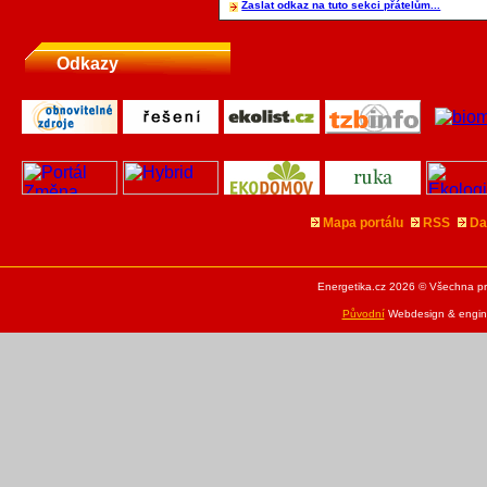
Zaslat odkaz na tuto sekci přátelům...
Odkazy
Mapa portálu
RSS
Da
Energetika.cz 2026 © Všechna pr
Původní
Webdesign & engine