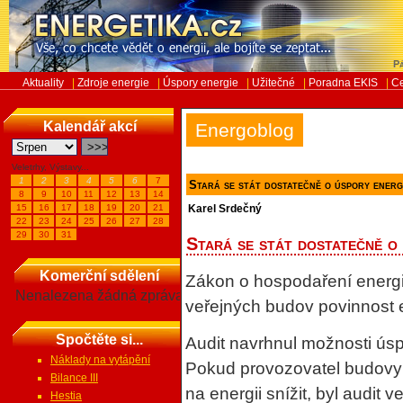
Pá
Aktuality
|
Zdroje energie
|
Úspory energie
|
Užitečné
|
Poradna EKIS
|
Ce
Kalendář akcí
Energoblog
Veletrhy, Výstavy...
1
2
3
4
5
6
7
Stará se stát dostatečně o úspory ener
8
9
10
11
12
13
14
15
16
17
18
19
20
21
Karel Srdečný
22
23
24
25
26
27
28
29
30
31
Stará se stát dostatečně o
Komerční sdělení
Zákon o hospodaření energií
Nenalezena žádná zpráva
veřejných budov povinnost 
Spočtěte si...
Audit navrhnul možnosti úsp
Náklady na vytápění
Pokud provozovatel budovy
Bilance III
na energii snížit, byl audit 
Hestia