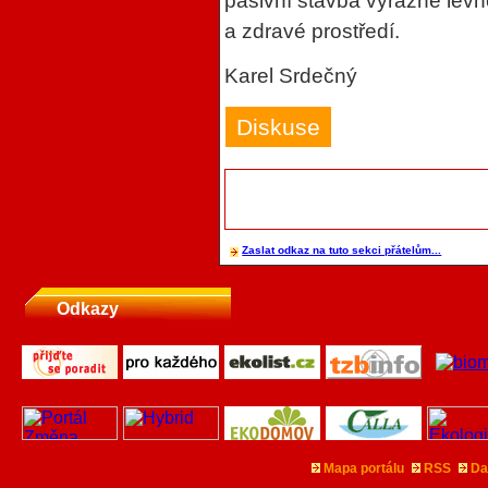
pasivní stavba výrazně levn
a zdravé prostředí.
Karel Srdečný
Diskuse
Zaslat odkaz na tuto sekci přátelům...
Odkazy
Mapa portálu
RSS
Da