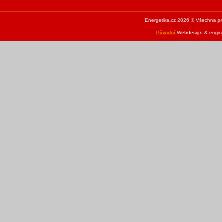
Energetika.cz 2026 © Všechna pr
Původní
Webdesign & engine