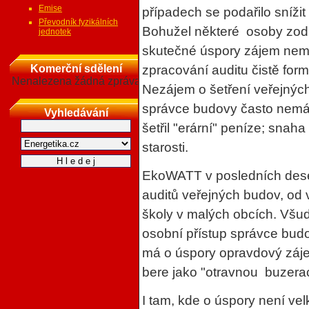
Emise
případech se podařilo sníži
Převodník fyzikálních
Bohužel některé osoby zod
jednotek
skutečné úspory zájem nemě
Komerční sdělení
zpracování auditu čistě form
Nenalezena žádná zpráva
Nezájem o šetření veřejných
správce budovy často nemá
Vyhledávání
šetřil "erární" peníze; sna
starosti.
EkoWATT v posledních deset
auditů veřejných budov, od v
školy v malých obcích. Všude
osobní přístup správce bud
má o úspory opravdový záje
bere jako "otravnou buzerac
I tam, kde o úspory není ve