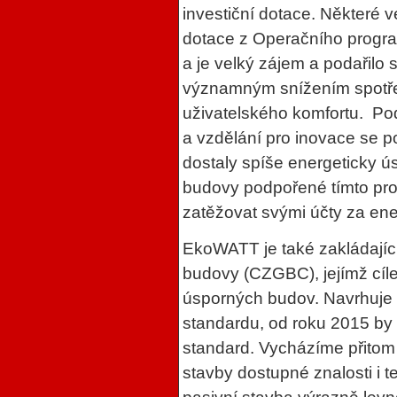
investiční dotace. Některé 
dotace z Operačního program
a je velký zájem a podařilo
významným snížením spotř
uživatelského komfortu. P
a vzdělání pro inovace se pod
dostaly spíše energeticky ú
budovy podpořené tímto pr
zatěžovat svými účty za ene
EkoWATT je také zakládajíc
budovy (CZGBC), jejímž cíl
úsporných budov. Navrhuje
standardu, od roku 2015 by 
standard. Vycházíme přitom z
stavby dostupné znalosti i 