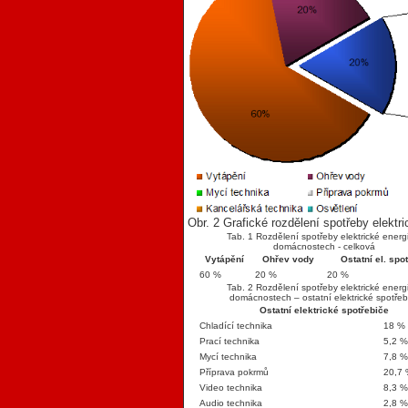
Obr. 2 Grafické rozdělení spotřeby elekt
Tab. 1 Rozdělení spotřeby elektrické energ
domácnostech - celková
Vytápění
Ohřev vody
Ostatní el. spo
60 %
20 %
20 %
Tab. 2 Rozdělení spotřeby elektrické energ
domácnostech – ostatní elektrické spotřeb
Ostatní elektrické spotřebiče
Chladící technika
18 %
Prací technika
5,2 
Mycí technika
7,8 
Příprava pokrmů
20,7
Video technika
8,3 
Audio technika
2,8 