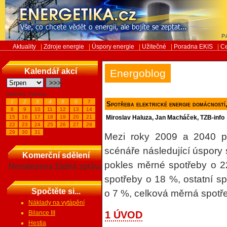
Pá
Aktuality
|
Zdroje energie
|
Úspory energie
|
Užitečné
|
Poradna EKIS
|
Ce
Kalendář akcí
Energoblog
Veletrhy, Výstavy...
1
2
3
4
5
6
7
Spotřeba elektrické energie domácností
8
9
10
11
12
13
14
15
16
17
18
19
20
21
Miroslav Haluza, Jan Macháček, TZB-info
22
23
24
25
26
27
28
29
30
31
Mezi roky 2009 a 2040 př
scénáře následující úspory s
Komerční sdělení
pokles měrné spotřeby o 2
Nenalezena žádná zpráva
spotřeby o 18 %, ostatní sp
Spočtěte si...
o 7 %, celková měrná spotř
Náklady na vytápění
Bilance III
1 ÚVOD
Hestia