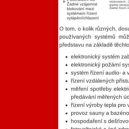
D
místnostech
-
Žádné vzájemné
teploty vstupu
blokování mezi
Žádné řízení v
systémem řízení
vytápění/chlazení
O tom, o kolik různých, dos
používaných systémů může 
představu na základě těchto 
elektronický systém z
elektronický požární sy
systém řízení audio- a 
řízení vzdálených příst
měření spotřeby elektri
předávání měřených úda
řízení výroby tepla pro
provoz sauny a bazéno
hospodaření s dešťovo