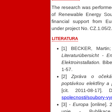
The research was performed 
of Renewable Energy Sour
financial support from 
under project No. CZ.1.05/2
LITERATURA
[1] BECKER, Martin
Literaturübersicht - 
Elektroinstallation.
Bibe
1-57.
[2]
Zpráva o očeká
poptávkou elektřiny a 
[cit. 2011-08-17].
spolecnosti/soubory-vy
[3] -
Europa
[online]. 
unie - Publikac