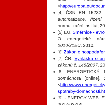
<
http://europa.eu/docu
[4] ČSN EN 15232.
automatizace, řízen
normalizační institut, 2
[5] EU.
Směrnice - evr
O energetické náro
2010/31EU
. 2010.
[6]
Zákon o hospodaření
[7] ČR.
Vyhláška o en
zákonů č. 148/2007
. 2
[8] ENERGETICKÝ
domácnosti
[online]. 
<
http://www.energetick
spotreby-domacnosti.h
[9] - ENERGY WEB.
E
2012-03-