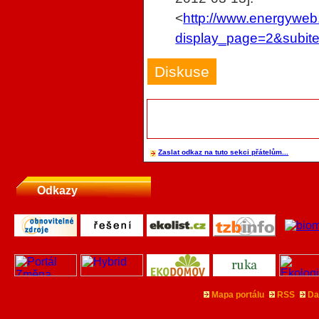
<
http://www.ene
display_page=2&subit
Diskuse
Zaslat odkaz na tuto sekci přátelům...
Odkazy
Mapa portálu
RSS
Da