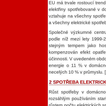
EU má trvale rostoucí trend
elektřiny spotřebované v 
vztahuje na všechny spotřeb
a všechny elektrické spotřeb
Společné výzkumné centrum
podle níž mezi lety 1999-2
stejným tempem jako hosp
kompenzován efekt opatřen
účinnosti. V uvedeném obdob
energie o 11 % v domácno
necelých 10 % v průmyslu. [
2 SPOTŘEBA ELEKTRIC
Růst spotřeby v domácnost
rozsáhlým používáním starš
růstem počtu elektrických s