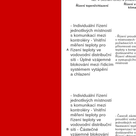
Řízení v
Řízení topení/chlazení
klima
- Individuální řízení
jednotlivých místností
s komunikací mezi
- Řízení prou
kontroléry
- Vnitřní
v místnostech 
požadavcích 
měření teploty pro
přítomnosti os
řízení teploty ve
A
teploty s komp
dodávaného v
vodovodní distribuční
Řízení vlhkosti
síti
- Úplné vzájemné
a vystupujícíh
místnosti
blokování mezi řídicím
systémem vytápění
a chlazení
- Individuální řízení
jednotlivých místností
s komunikací mezi
kontroléry
- Vnitřní
měření teploty pro
- Časově závis
řízení teploty ve
proudění vzdu
jednotlivých m
vodovodní distribuční
Nastavení tepl
síti
- Částečné
B
kompenzací te
dodávaného v
vzájemné blokování
Řízení vlhkosti