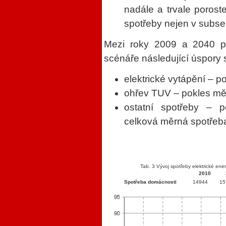
nadále a trvale porost
spotřeby nejen v subsek
Mezi roky 2009 a 2040 př
scénáře následující úspory s
elektrické vytápění – 
ohřev TUV – pokles mě
ostatní spotřeby – p
celková měrná spotřeb
Tab. 3 Vývoj spotřeby elektrické ene
2010
Spotřeba domácnosti
14944
15