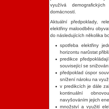
využívá demografických
domácností.
Aktuální předpoklady, rel
elektřiny maloodběru obyva
do následujících několika bo
spotřeba elektřiny j
horizontu narůstat při
predikce předpokládaj
související se snižová
předpoklad úspor souv
snížení nároku na využi
v predikcích je dále z
kontinuální obnovo
navyšováním jejich ene
množství a využití el