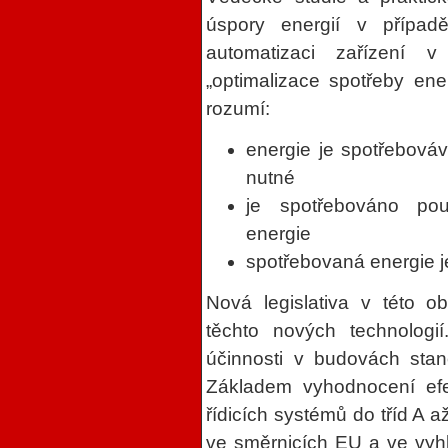
úspory energií v případě
automatizaci zařízení 
„optimalizace spotřeby en
rozumí:
energie je spotřebová
nutné
je spotřebováno po
energie
spotřebovaná energie je
Nová legislativa v této o
těchto nových technologií
účinnosti v budovách st
Základem vyhodnocení efek
řídicích systémů do tříd A 
ve směrnicích EU a ve vyhl