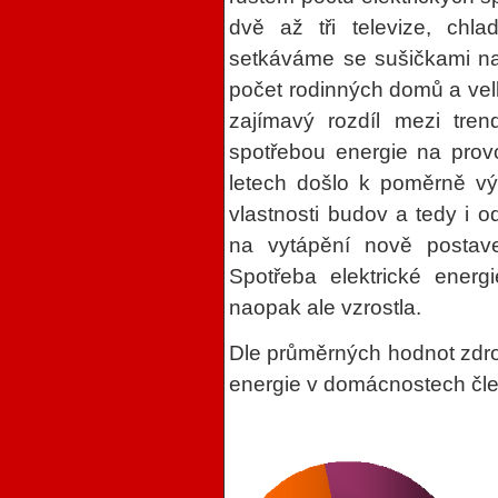
dvě až tři televize, chl
setkáváme se sušičkami na 
počet rodinných domů a velk
zajímavý rozdíl mezi tre
spotřebou energie na prov
letech došlo k poměrně vý
vlastnosti budov a tedy i o
na vytápění nově postav
Spotřeba elektrické ener
naopak ale vzrostla.
Dle průměrných hodnot zdrojů 
energie v domácnostech čl