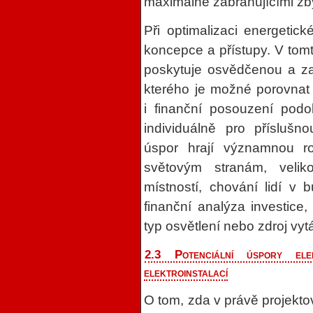
maximálně zabraňujícími zb
Při optimalizaci energeti
koncepce a přístupy. V tomt
poskytuje osvědčenou a za
kterého je možné porovnat
i finanční posouzení podo
individuálně pro příslušn
úspor hrají významnou ro
světovým stranám, velik
místností, chování lidí v 
finanční analýza investice
typ osvětlení nebo zdroj vyt
2.3 Potenciální úspory ele
elektroinstalací
O tom, zda v právě projek