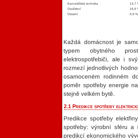
Kancelářská technika
13,7
Osvětlení
16,6
Ostatní
6,9 
Každá domácnost je samozř
typem obytného pros
elektrospotřebiči, ale i 
rozmezí jednotlivých hodnot
osamoceném rodinném do
poměr spotřeby energie na 
stejně velkém bytě.
2.1 Predikce spotřeby elektric
Predikce spotřeby elektřin
spotřeby: výrobní sféru a
predikcí ekonomického výv