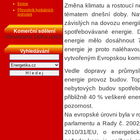
Emise
Změna klimatu a rostoucí n
Převodník fyzikálních
tématem dnešní doby. Na
jednotek
závislých na dovozu energi
Komerční sdělení
spotřebovávané energie.
Nenalezena žádná zpráva
energie mělo dosáhnout 70
energie je proto naléhavo
Vyhledávání
vytvořeným Evropskou komisí
Vedle dopravy a průmyslu
energie provoz budov. Top
nebytových budov spotřebu
přibližně 40 % veškeré ener
pozornost.
Na evropské úrovni byla v
parlamentu a Rady č. 2002
2010/31/EU, o energetick