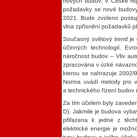
nových budov. V České repu
požadavky se nové budovy 
2021. Bude zvoleno postup
vlna zpřísnění požadavků př
Současný světový trend je 
účinných technologií. Ev
náročnost budov – Vliv aut
zpracována v úzké návazno
kterou se nahrazuje 2002/9
Norma uvádí metody pro v
a technického řízení budov
Za tím účelem byly zavedeny
D). Jakmile je budova vyba
přiřazena k jedné z těcht
elektrické energie je možno