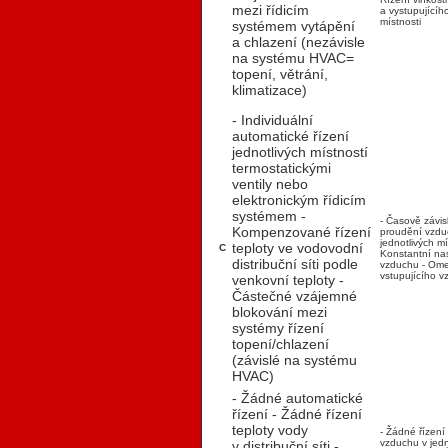
mezi řídicím
a vystupujícíh
místnosti
systémem vytápění
a chlazení (nezávisle
na systému HVAC=
topení, větrání,
klimatizace)
- Individuální
automatické řízení
jednotlivých místností
termostatickými
ventily nebo
elektronickým řídicím
systémem
-
- Časově závis
Kompenzované řízení
proudění vzdu
jednotlivých m
teploty ve vodovodní
C
Konstantní nas
distribuční síti podle
vzduchu
- Ome
vstupujícího 
venkovní teploty
-
Částečné vzájemné
blokování mezi
systémy řízení
topení/chlazení
(závislé na systému
HVAC)
- Žádné automatické
řízení
- Žádné řízení
teploty vody
- Žádné řízení
vzduchu v jedn
v distribuční síti
-