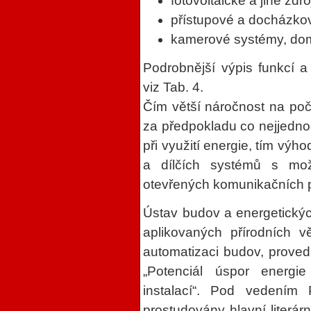
fotovoltaické a jiné zdr
přístupové a docházko
kamerové systémy, domác
Podrobnější výpis funkcí a 
viz Tab. 4.
Čím větší náročnost na počt
za předpokladu co nejjednod
při využití energie, tím výho
a dílčích systémů s mo
otevřených komunikačních p
Ústav budov a energetických
aplikovaných přírodních v
automatizaci budov, provedl
„Potenciál úspor energie
instalací“. Pod vedením 
prostudovány hlavní literár