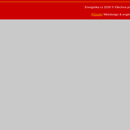
Energetika.cz 2026 © Všechna pr
Původní
Webdesign & engine