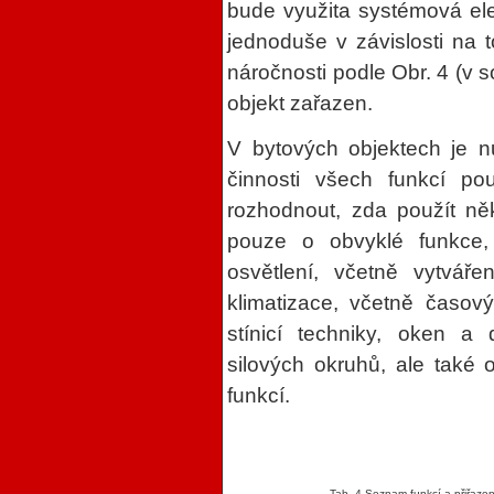
bude využita systémová elek
jednoduše v závislosti na t
náročnosti podle Obr. 4 (v 
objekt zařazen.
V bytových objektech je n
činnosti všech funkcí po
rozhodnout, zda použít něk
pouze o obvyklé funkce,
osvětlení, včetně vytváře
klimatizace, včetně časov
stínicí techniky, oken a 
silových okruhů, ale také 
funkcí.
Tab. 4 Seznam funkcí a přiřazen