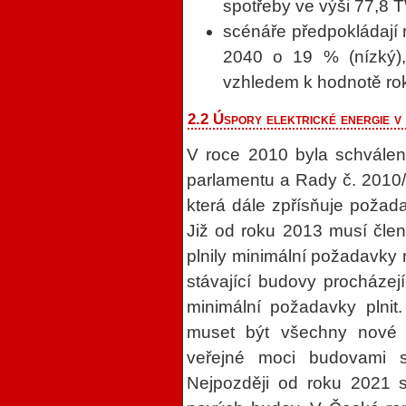
spotřeby ve výši 77,8
scénáře předpokládají 
2040 o 19 % (nízký),
vzhledem k hodnotě ro
2.2 Úspory elektrické energie 
V roce 2010 byla schvále
parlamentu a Rady č. 2010/
která dále zpřísňuje požad
Již od roku 2013 musí člen
plnily minimální požadavky
stávající budovy procházejí
minimální požadavky plnit
muset být všechny nové 
veřejné moci budovami s
Nejpozději od roku 2021 