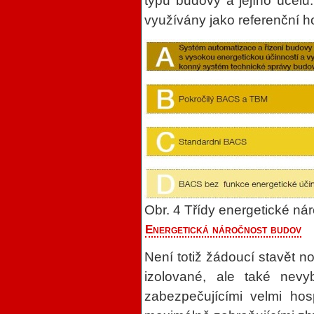
typu budovy a jejího účelu
využívány jako referenční h
Obr. 4 Třídy energetické nár
Energetická náročnost budov
Není totiž žádoucí stavět n
izolované, ale také nevy
zabezpečujícími velmi hos