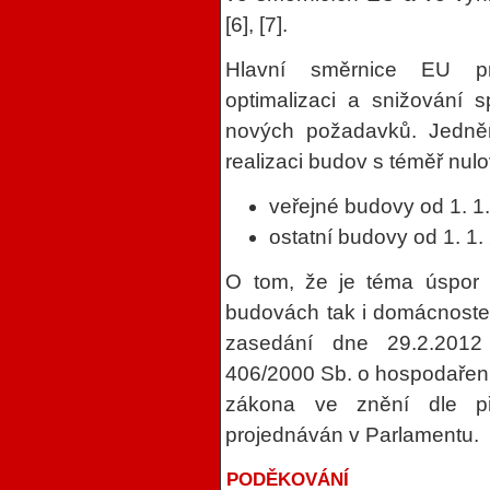
[6], [7].
Hlavní směrnice EU pr
optimalizaci a snižování s
nových požadavků. Jedněmi
realizaci budov s téměř nul
veřejné budovy od 1. 1
ostatní budovy od 1. 1.
O tom, že je téma úspor e
budovách tak i domácnostec
zasedání dne 29.2.2012
406/2000 Sb. o hospodaření 
zákona ve znění dle př
projednáván v Parlamentu.
PODĚKOVÁNÍ