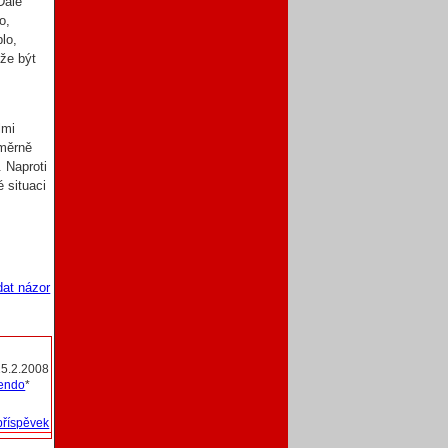
Dále
o,
lo,
ůže být
lmi
oměrně
. Naproti
 situaci
dat názor
25.2.2008
iendo
*
příspěvek