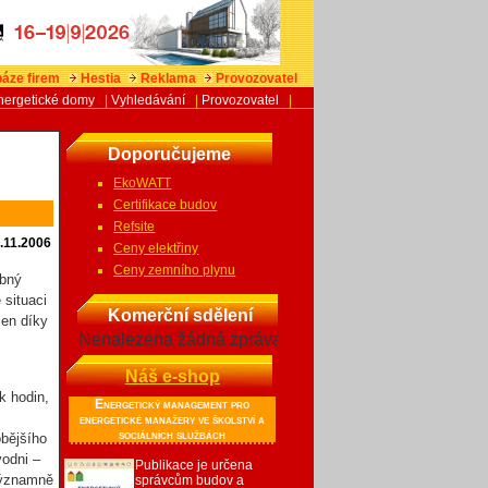
áze firem
Hestia
Reklama
Provozovatel
nergetické domy
|
Vyhledávání
|
Provozovatel
|
Doporučujeme
EkoWATT
Certifikace budov
Refsite
.11.2006
Ceny elektřiny
Ceny zemního plynu
obný
 situaci
Komerční sdělení
jen díky
Nenalezena žádná zpráva
Náš e-shop
k hodin,
Energetický management pro
energetické manažery ve školství a
sociálních službách
obějšího
vodni –
Publikace je určena
významně
správcům budov a