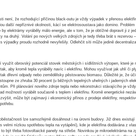
ti není, že rozhodující příčinou black-outu je vždy výpadek v přenosu elektři
ou další nepříznivé okolnosti, kácí se elektrosoustava jako domino. Problém
 by elektrárny vyráběly málo energie, ale v tom, že je obtížné dopravit ji z j
y na druhý. Volání po nových velkých zdrojích je tedy třeba brát s rezervou –
 s výpadky proudu rozhodně nevyřešily. Odlehčit síti může jedině decentraliz
í využít obrovský potenciál stovek městských i sídlištních výtopen, které je
tak, aby kromě tepla vyráběly navíc i elektřinu. Mohou využívat jak uhlí či pl
, tak dřevní odpady nebo zemědělsky pěstovanou biomasu. Důležité je, že úč
a stoupne ze zhruba 30 procent (u běžných tepelných uhelných i jaderných elek
ntům. Při plánování nového zdroje tepla nebo rekonstrukci stávajícího je vžd
ad možností vyrábět současně s teplem i elektřinu. Kromě energetické nezávi
 zvýšit, může být zajímavý i ekonomický přínos z prodeje elektřiny, respektiv
spotřebu.
oběstačnosti lze samozřejmě dosáhnout i na úrovni budovy. Již dnes existuj
s velmi nízkou spotřebou tepla na vytápění), kde je elektřina dodávána z vla
 to být třeba fotovoltaické panely na střeše. Novinkou je mikroelektrárna na 