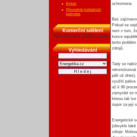
ochromena.
Emise
Převodník fyzikálních
jednotek
Bez zajímavos
Pokud se sejd
Komerční sdělení
není v tom, že
Nenalezena žádná zpráva
konce republik
tento problém
zdrojů.
Vyhledávání
Tady se nabíz
rekonstruovat 
pálí už dnes)
využití paliv
až k 90 proce
zamyslet se n
kterou tak lze
úspor za její 
Energetické s
(obvykle také 
zdroje. Mohou