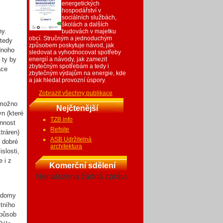
energetických
hospodářství v
sociálních službách,
školách a dalších
ny.
budovách v majetku
obcí. Stručným a jednoduchým
 tedy
způsobem poskytuje návod, jak
ednoho
sledovat a vyhodnocovat spotřeby
 ty by
energií a návody, jak zamezit
zbytečným spotřebám a tedy i
ace
zbytečným výdajům na energie, kde
a jak hledat provozní úspory.
Zobrazit všechny publikace
 možno
Nejčtenější
yn (které
TZB info
innost
Refsite
tráren)
ASB Udržitelná
y dobré
architektura
slosti,
e i z
Komerční sdělení
Nenalezena žádná zpráva
í domy
stního
způsob