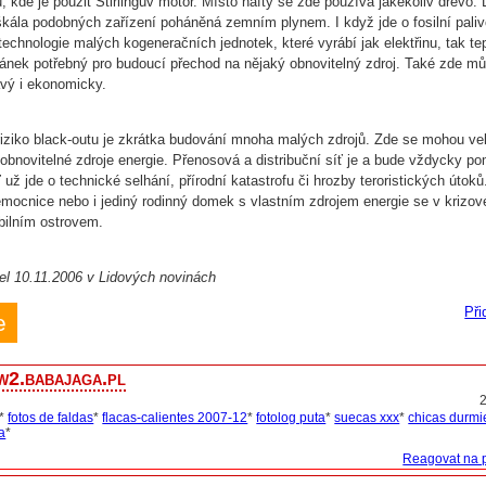
, kde je použit Stirlingův motor. Místo nafty se zde používá jakékoliv dřevo. 
 škála podobných zařízení poháněná zemním plynem. I když jde o fosilní paliv
echnologie malých kogeneračních jednotek, které vyrábí jak elektřinu, tak tep
lánek potřebný pro budoucí přechod na nějaký obnovitelný zdroj. Také zde m
vý i ekonomicky.
iziko black-outu je zkrátka budování mnoha malých zdrojů. Zde se mohou ve
t obnovitelné zdroje energie. Přenosová a distribuční síť je a bude vždycky p
ť už jde o technické selhání, přírodní katastrofu či hrozby teroristických útoků
mocnice nebo i jediný rodinný domek s vlastním zdrojem energie se v krizové
bilním ostrovem.
l 10.11.2006 v Lidových novinách
Při
e
w2.babajaga.pl
*
fotos de faldas
*
flacas-calientes 2007-12
*
fotolog puta
*
suecas xxx
*
chicas durm
a
*
Reagovat na 