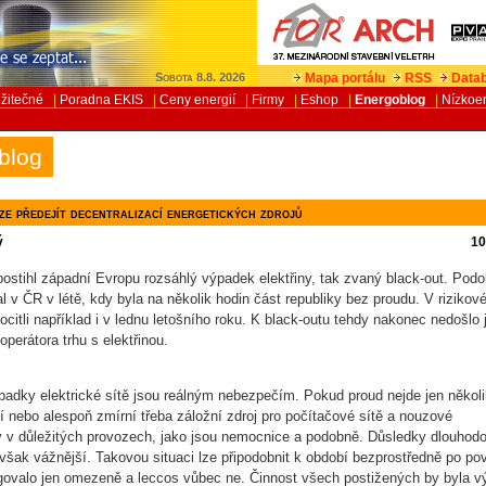
Mapa portálu
RSS
Datab
Sobota 8.8. 2026
žitečné
|
Poradna EKIS
|
Ceny energií
|
Firmy
|
Eshop
|
Energoblog
|
Nízkoe
blog
ze předejít decentralizací energetických zdrojů
ý
10
postihl západní Evropu rozsáhlý výpadek elektřiny, tak zvaný black-out. Pod
 v ČR v létě, kdy byla na několik hodin část republiky bez proudu. V rizikové
citli například i v lednu letošního roku. K black-outu tehdy nakonec nedošlo 
 operátora trhu s elektřinou.
padky elektrické sítě jsou reálným nebezpečím. Pokud proud nejde jen několi
ší nebo alespoň zmírní třeba záložní zdroj pro počítačové sítě a nouzové
y v důležitých provozech, jako jsou nemocnice a podobně. Důsledky dlouhod
však vážnější. Takovou situaci lze připodobnit k období bezprostředně po po
govalo jen omezeně a leccos vůbec ne. Činnost všech postižených by byla 