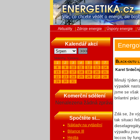
Aktuality
|
Zdroje energie
|
Úspory energie
|
U
Kalendář akcí
Energo
Veletrhy, Výstavy...
Black-outu l
1
2
3
4
5
6
7
8
9
10
11
12
13
14
Karel Srdečn
15
16
17
18
19
20
21
22
23
24
25
26
27
28
Minulý týden 
29
30
31
výpadek nastal
jsme se však o
Komerční sdělení
brilantní práci
Nenalezena žádná zpráva
Zdá se, že vý
Spočtěte si...
tak situaci ře
Náklady na vytápění
dieselagregát
Bilance III
výpadku jsou 
Hestia
leccos by fun