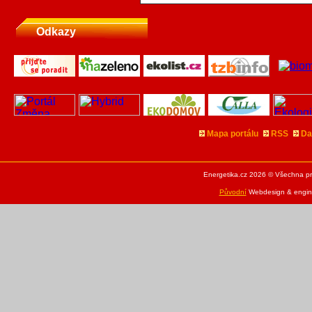
Odkazy
Mapa portálu
RSS
Da
Energetika.cz 2026 © Všechna pr
Původní
Webdesign & engine