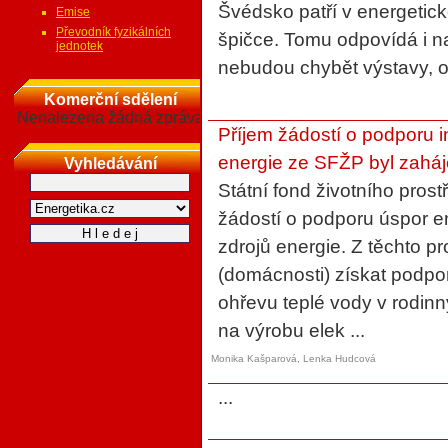
Švédsko patří v energetic
Emise
Převodník fyzikálních
špičce. Tomu odpovídá i n
jednotek
nebudou chybět výstavy, o
Komerční sdělení
Nenalezena žádná zpráva
Příjem žádostí o podporu i
energie ze SFŽP byl zahá
Vyhledávání
Státní fond životního prost
žádostí o podporu úspor en
zdrojů energie. Z těchto
(domácnosti) získat podpo
ohřevu teplé vody v rodin
na výrobu elek ...
Monika Kašparová, Lenka Hudcová
...