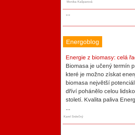
Monika Kašparová
...
Energoblog
Energie z biomasy: celá ř
Biomasa je učený termín 
které je možno získat ener
biomasa největší potenciál
dříví pohánělo celou lidsko
století. Kvalita paliva Ene
...
Karel Srdečný