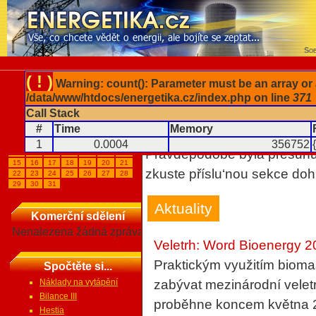
Sob
( ! )
Warning: count(): Parameter must be an array or 
/data/www/htdocs/energetika.cz/index.php on line
371
Kalendář akcí
Sekce nenalezena
Call Stack
#
Time
Memory
Veletrhy, Výstavy...
Vámi požadovaná sekce neb
1
2
3
4
5
6
7
1
0.0004
356752
Pravděpodobě byla přesunut
8
9
10
11
12
13
14
15
16
17
18
19
20
21
zkuste příslu‘nou sekce doh
22
23
24
25
26
27
28
29
30
31
Aktuality
Komerční sdělení
Nenalezena žádná zpráva
Veletrh: Word Bioenergy 
Praktickým využitím bioma
Spočtěte si...
Náklady na vytápění
zabývat mezinárodní velet
Bilance III
proběhne koncem května 
Hestia