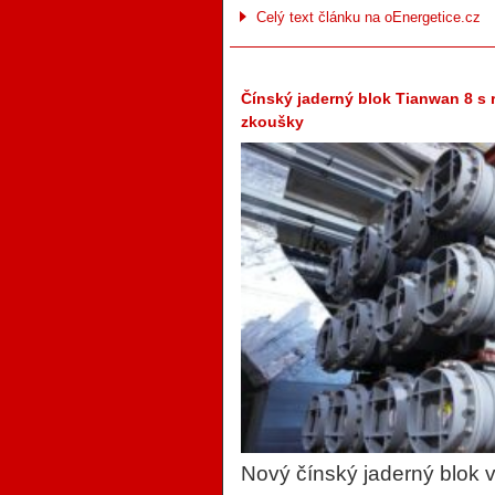
Celý text článku na oEnergetice.cz
Čínský jaderný blok Tianwan 8 s
zkoušky
Nový čínský jaderný blok 