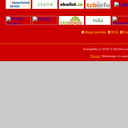
Mapa portálu
RSS
Da
Energetika.cz 2026 © Všechna pr
Původní
Webdesign & engine