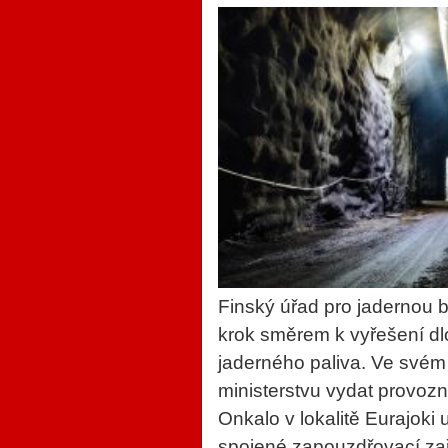
Finský úřad pro jadernou b
krok směrem k vyřešení d
jaderného paliva. Ve své
ministerstvu vydat provozní
Onkalo v lokalitě Eurajoki 
spojené zapouzdřovací zaří