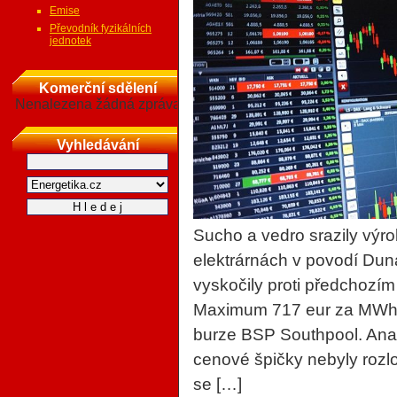
Emise
Převodník fyzikálních
jednotek
Komerční sdělení
Nenalezena žádná zpráva
Vyhledávání
Sucho a vedro srazily výr
elektrárnách v povodí Dun
vyskočily proti předchozí
Maximum 717 eur za MWh p
burze BSP Southpool. Anal
cenové špičky nebyly rozl
se […]