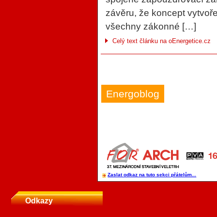
závěru, že koncept vytvoř
všechny zákonné […]
Celý text článku na oEnergetice.cz
Energoblog
Zaslat odkaz na tuto sekci přátelům...
Odkazy