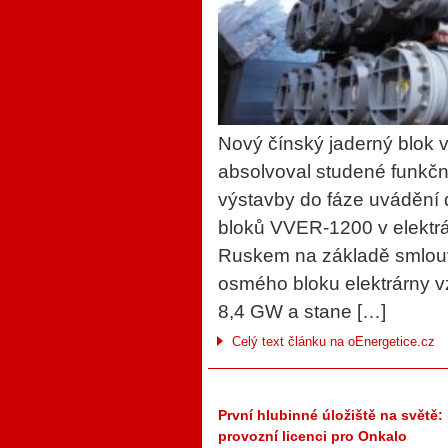
Nový čínský jaderný blok 
absolvoval studené funkčn
výstavby do fáze uvádění 
bloků VVER-1200 v elektrá
Ruskem na základě smlouv
osmého bloku elektrárny vz
8,4 GW a stane […]
Celý text článku na oEnergetice.cz
První hlubinné úložiště na světě:
provozní licenci pro Onkalo