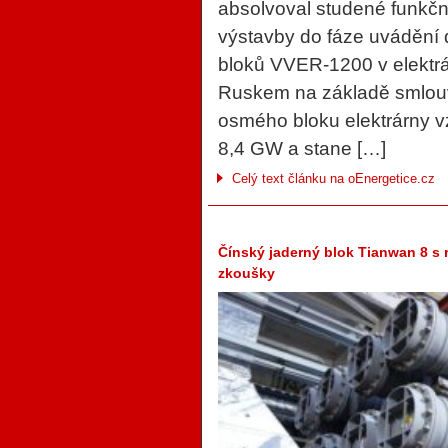
absolvoval studené funkčn
výstavby do fáze uvádění 
bloků VVER-1200 v elektrá
Ruskem na základě smlouv
osmého bloku elektrárny vz
8,4 GW a stane […]
Celý text článku na oEnergetice.cz
Čínský jaderný blok Tianwan 8 s
zkoušky