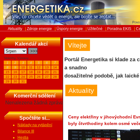
Pond
Aktuality
|
Zdroje energie
|
Úspory energie
|
Užitečné
|
Poradna EKIS
|
Ce
Kalendář akcí
Vítejte
Veletrhy, Výstavy...
Portál Energetika si klade za 
1
2
3
4
5
6
7
a snadno
8
9
10
11
12
13
14
15
16
17
18
19
20
21
dosažitelné podobě, jak laické
22
23
24
25
26
27
28
29
30
31
Aktuality
Komerční sdělení
Nenalezena žádná zpráva
Ceny elektřiny v jihovýchodní E
Spočtěte si...
byly čtvrthodiny kolem osmé več
Náklady na vytápění
Bilance III
Hestia