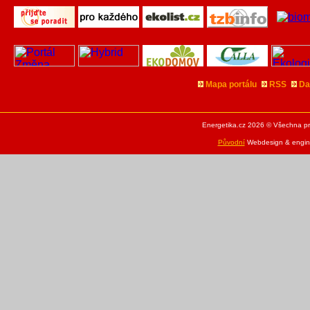
Mapa portálu
RSS
Da
Energetika.cz 2026 © Všechna pr
Původní
Webdesign & engine