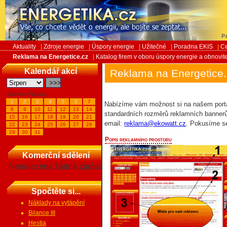
Pá
Aktuality
|
Zdroje energie
|
Úspory energie
|
Užitečné
|
Poradna EKIS
|
Ce
Reklama na Energetice.cz
|
Katalog firem v oboru úspory energie a obnovit
Kalendář akcí
Reklama na Energetice
Veletrhy, Výstavy...
1
2
3
4
5
6
7
Nabízíme vám možnost si na našem portál
8
9
10
11
12
13
14
standardních rozměrů reklamních bannerů.
15
16
17
18
19
20
21
email:
reklama@ekowatt.cz
. Pokusíme s
22
23
24
25
26
27
28
29
30
31
Popis reklamního prostoru
Komerční sdělení
Nenalezena žádná zpráva
Spočtěte si...
Náklady na vytápění
Bilance III
Hestia