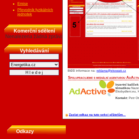
Emise
Převodník fyzikálních
jednotek
Komerční sdělení
Nenalezena žádná zpráva
Vyhledávání
Bližší informace na:
reklama@ekowatt.cz
Spolupracujeme s mediální agenturou AdActiv
Inzertní balíč
tématikou
Nazel
Ekobydleni.eu, 
Kontakt:
Petr Ot
Zaslat odkaz na tuto sekci přátelům...
Odkazy