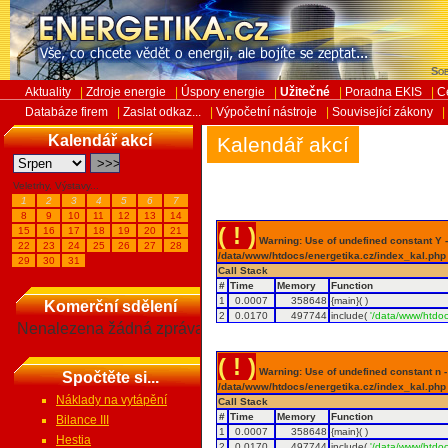
Sob
Aktuality
|
Zdroje energie
|
Úspory energie
|
Užitečné
|
Poradna EKIS
|
C
Databáze firem
|
Zaslat odkaz...
|
Výpočetní nástroje
|
Související zákony
|
Kalendář akcí
Kalendář akcí
Veletrhy, Výstavy...
1
2
3
4
5
6
7
8
9
10
11
12
13
14
( ! )
15
16
17
18
19
20
21
Warning: Use of undefined constant Y - 
22
23
24
25
26
27
28
/data/www/htdocs/energetika.cz/index_kal.php
29
30
31
Call Stack
#
Time
Memory
Function
1
0.0007
358648
{main}( )
Komerční sdělení
2
0.0170
497744
include(
'/data/www/htdoc
Nenalezena žádná zpráva
( ! )
Warning: Use of undefined constant n - a
Spočtěte si...
/data/www/htdocs/energetika.cz/index_kal.php
Náklady na vytápění
Call Stack
#
Time
Memory
Function
Bilance III
1
0.0007
358648
{main}( )
Hestia
2
0.0170
497744
include(
'/data/www/htdoc