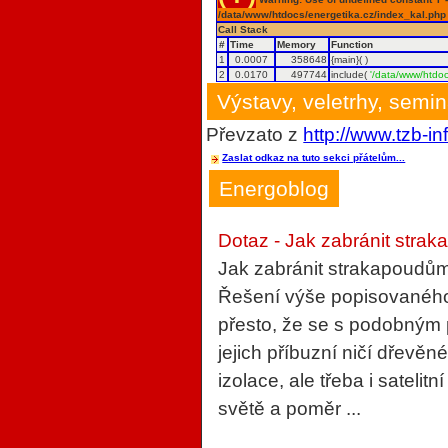
/data/www/htdocs/energetika.cz/index_kal.php
Call Stack
#
Time
Memory
Function
1
0.0007
358648
{main}( )
2
0.0170
497744
include(
'/data/www/htdoc
Výstavy, veletrhy, semi
Převzato z
http://www.tzb-in
Zaslat odkaz na tuto sekci přátelům...
Energoblog
Dotaz - Jak zabránit strak
Jak zabránit strakapoudům
Řešení výše popisovaného 
přesto, že se s podobným
jejich příbuzní ničí dřevěn
izolace, ale třeba i sateli
světě a poměr ...