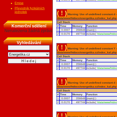
Emise
Převodník fyzikálních
( ! )
jednotek
Warning: Use of undefined constant d - a
/data/www/htdocs/energetika.cz/index_kal.php
Call Stack
Komerční sdělení
#
Time
Memory
Function
Nenalezena žádná zpráva
1
0.0007
358648
{main}( )
2
0.0170
497744
include(
'/data/www/htdoc
Vyhledávání
( ! )
Warning: Use of undefined constant Y - 
/data/www/htdocs/energetika.cz/index_kal.php
Call Stack
#
Time
Memory
Function
1
0.0007
358648
{main}( )
2
0.0170
497744
include(
'/data/www/htdoc
( ! )
Warning: Use of undefined constant d - a
/data/www/htdocs/energetika.cz/index_kal.php
Call Stack
#
Time
Memory
Function
1
0.0007
358648
{main}( )
2
0.0170
497744
include(
'/data/www/htdoc
( ! )
Warning: Use of undefined constant Y - 