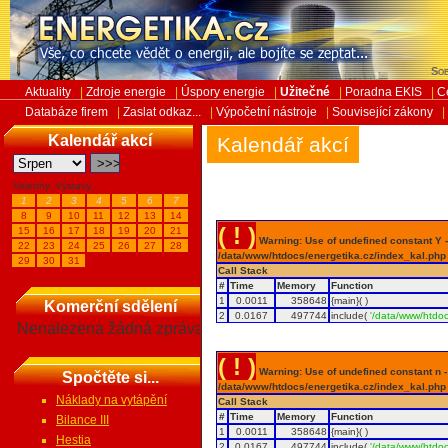
Sob
Aktuality
|
Zdroje energie
|
Úspory energie
|
Užitečné
|
Poradna EKIS
|
C
Databáze firem
|
Zaslat odkaz...
|
Výpočetní nástroje
|
Související zákony
|
Kalendář akcí
Kalendář akcí
Veletrhy, Výstavy...
1
2
3
4
5
6
7
8
9
10
11
12
13
14
( ! )
15
16
17
18
19
20
21
Warning: Use of undefined constant Y - 
22
23
24
25
26
27
28
/data/www/htdocs/energetika.cz/index_kal.php
29
30
31
Call Stack
#
Time
Memory
Function
1
0.0011
358648
{main}( )
Komerční sdělení
2
0.0167
497744
include(
'/data/www/htdoc
Nenalezena žádná zpráva
( ! )
Warning: Use of undefined constant n - a
Spočtěte si...
/data/www/htdocs/energetika.cz/index_kal.php
Náklady na vytápění
Call Stack
#
Time
Memory
Function
Bilance III
1
0.0011
358648
{main}( )
Hestia
2
0.0167
497744
include(
'/data/www/htdoc