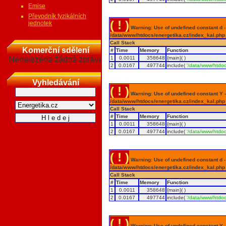
Emise
Převodník fyzikálních
( ! )
jednotek
Warning: Use of undefined constant d - a
/data/www/htdocs/energetika.cz/index_kal.php
Call Stack
Komerční sdělení
#
Time
Memory
Function
Nenalezena žádná zpráva
1
0.0011
358648
{main}( )
2
0.0167
497744
include(
'/data/www/htdoc
Vyhledávání
( ! )
Warning: Use of undefined constant Y - 
/data/www/htdocs/energetika.cz/index_kal.php
Call Stack
#
Time
Memory
Function
1
0.0011
358648
{main}( )
2
0.0167
497744
include(
'/data/www/htdoc
( ! )
Warning: Use of undefined constant d - a
/data/www/htdocs/energetika.cz/index_kal.php
Call Stack
#
Time
Memory
Function
1
0.0011
358648
{main}( )
2
0.0167
497744
include(
'/data/www/htdoc
( ! )
Warning: Use of undefined constant Y - 