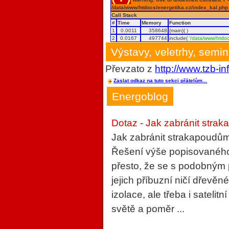
/data/www/htdocs/energetika.cz/index_kal.php
Call Stack
#
Time
Memory
Function
1
0.0011
358648
{main}( )
2
0.0167
497744
include(
'/data/www/htdoc
Výstavy, veletrhy, semi
Převzato z
http://www.tzb-in
Zaslat odkaz na tuto sekci přátelům...
Energoblog
Dotaz - Jak zabránit strak
Jak zabránit strakapoudům
Řešení výše popisovaného 
přesto, že se s podobným
jejich příbuzní ničí dřevěn
izolace, ale třeba i sateli
světě a poměr ...