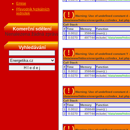
Emise
Převodník fyzikálních
( ! )
jednotek
Warning: Use of undefined constant d - a
/data/www/htdocs/energetika.cz/index_kal.php
Call Stack
Komerční sdělení
#
Time
Memory
Function
Nenalezena žádná zpráva
1
0.0012
358648
{main}( )
2
0.0270
497744
include(
'/data/www/htdoc
Vyhledávání
( ! )
Warning: Use of undefined constant Y - 
/data/www/htdocs/energetika.cz/index_kal.php
Call Stack
#
Time
Memory
Function
1
0.0012
358648
{main}( )
2
0.0270
497744
include(
'/data/www/htdoc
( ! )
Warning: Use of undefined constant d - a
/data/www/htdocs/energetika.cz/index_kal.php
Call Stack
#
Time
Memory
Function
1
0.0012
358648
{main}( )
2
0.0270
497744
include(
'/data/www/htdoc
( ! )
Warning: Use of undefined constant Y - 