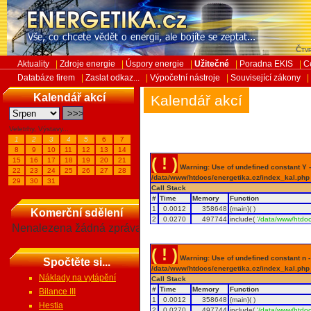
Čtvr
Aktuality
|
Zdroje energie
|
Úspory energie
|
Užitečné
|
Poradna EKIS
|
C
Databáze firem
|
Zaslat odkaz...
|
Výpočetní nástroje
|
Související zákony
|
Kalendář akcí
Kalendář akcí
Veletrhy, Výstavy...
1
2
3
4
5
6
7
8
9
10
11
12
13
14
( ! )
15
16
17
18
19
20
21
Warning: Use of undefined constant Y - 
22
23
24
25
26
27
28
/data/www/htdocs/energetika.cz/index_kal.php
29
30
31
Call Stack
#
Time
Memory
Function
1
0.0012
358648
{main}( )
Komerční sdělení
2
0.0270
497744
include(
'/data/www/htdoc
Nenalezena žádná zpráva
( ! )
Warning: Use of undefined constant n - a
Spočtěte si...
/data/www/htdocs/energetika.cz/index_kal.php
Náklady na vytápění
Call Stack
#
Time
Memory
Function
Bilance III
1
0.0012
358648
{main}( )
Hestia
2
0.0270
497744
include(
'/data/www/htdoc