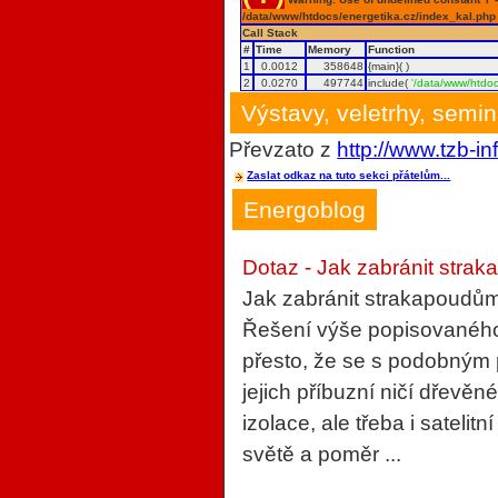
/data/www/htdocs/energetika.cz/index_kal.php
Call Stack
#
Time
Memory
Function
1
0.0012
358648
{main}( )
2
0.0270
497744
include(
'/data/www/htdoc
Výstavy, veletrhy, semi
Převzato z
http://www.tzb-in
Zaslat odkaz na tuto sekci přátelům...
Energoblog
Dotaz - Jak zabránit strak
Jak zabránit strakapoudům
Řešení výše popisovaného 
přesto, že se s podobným
jejich příbuzní ničí dřevěn
izolace, ale třeba i sateli
světě a poměr ...