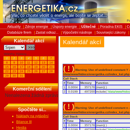
Pá
Aktuality
|
Zdroje energie
|
Úspory energie
|
Užitečné
|
Poradna EKIS
|
C
Databáze firem
|
Zaslat odkaz...
|
Výpočetní nástroje
|
Související zákony
|
Kalendář akcí
Kalendář akcí
Veletrhy, Výstavy...
1
2
3
4
5
6
7
8
9
10
11
12
13
14
( ! )
15
16
17
18
19
20
21
Warning: Use of undefined constant Y - 
22
23
24
25
26
27
28
/data/www/htdocs/energetika.cz/index_kal.php
29
30
31
Call Stack
#
Time
Memory
Function
1
0.0004
357176
{main}( )
Komerční sdělení
2
0.0199
497200
include(
'/data/www/htdoc
Nenalezena žádná zpráva
( ! )
Warning: Use of undefined constant n - a
Spočtěte si...
/data/www/htdocs/energetika.cz/index_kal.php
Náklady na vytápění
Call Stack
#
Time
Memory
Function
Bilance III
1
0.0004
357176
{main}( )
Hestia
2
0.0199
497200
include(
'/data/www/htdoc