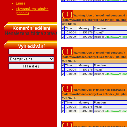
Emise
Převodník fyzikálních
( ! )
jednotek
Warning: Use of undefined constant d - a
/data/www/htdocs/energetika.cz/index_kal.php
Call Stack
Komerční sdělení
#
Time
Memory
Function
Nenalezena žádná zpráva
1
0.0004
357176
{main}( )
2
0.0199
497200
include(
'/data/www/htdoc
Vyhledávání
( ! )
Warning: Use of undefined constant Y - 
/data/www/htdocs/energetika.cz/index_kal.php
Call Stack
#
Time
Memory
Function
1
0.0004
357176
{main}( )
2
0.0199
497200
include(
'/data/www/htdoc
( ! )
Warning: Use of undefined constant d - a
/data/www/htdocs/energetika.cz/index_kal.php
Call Stack
#
Time
Memory
Function
1
0.0004
357176
{main}( )
2
0.0199
497200
include(
'/data/www/htdoc
( ! )
Warning: Use of undefined constant Y - 