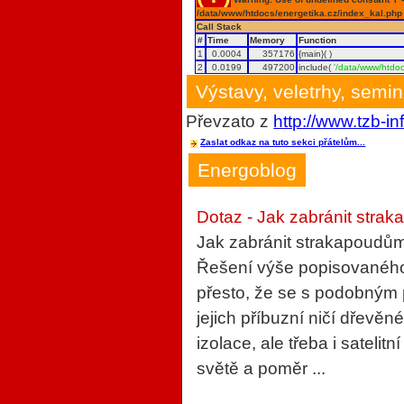
/data/www/htdocs/energetika.cz/index_kal.php
Call Stack
#
Time
Memory
Function
1
0.0004
357176
{main}( )
2
0.0199
497200
include(
'/data/www/htdoc
Výstavy, veletrhy, semi
Převzato z
http://www.tzb-in
Zaslat odkaz na tuto sekci přátelům...
Energoblog
Dotaz - Jak zabránit strak
Jak zabránit strakapoudům
Řešení výše popisovaného 
přesto, že se s podobným
jejich příbuzní ničí dřevěn
izolace, ale třeba i sateli
světě a poměr ...