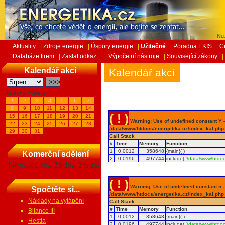
Ned
Aktuality
|
Zdroje energie
|
Úspory energie
|
Užitečné
|
Poradna EKIS
|
C
Databáze firem
|
Zaslat odkaz...
|
Výpočetní nástroje
|
Související zákony
|
Kalendář akcí
Kalendář akcí
Veletrhy, Výstavy...
1
2
3
4
5
6
7
8
9
10
11
12
13
14
( ! )
15
16
17
18
19
20
21
Warning: Use of undefined constant Y - 
22
23
24
25
26
27
28
/data/www/htdocs/energetika.cz/index_kal.php
29
30
31
Call Stack
#
Time
Memory
Function
1
0.0012
358648
{main}( )
Komerční sdělení
2
0.0196
497744
include(
'/data/www/htdoc
Nenalezena žádná zpráva
( ! )
Warning: Use of undefined constant n - a
Spočtěte si...
/data/www/htdocs/energetika.cz/index_kal.php
Náklady na vytápění
Call Stack
#
Time
Memory
Function
Bilance III
1
0.0012
358648
{main}( )
Hestia
2
0.0196
497744
include(
'/data/www/htdoc