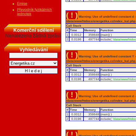
Emise
Převodník fyzikálních
( ! )
jednotek
Warning: Use of undefined constant d - a
/data/www/htdocs/energetika.cz/index_kal.php
Call Stack
Komerční sdělení
#
Time
Memory
Function
Nenalezena žádná zpráva
1
0.0012
358648
{main}( )
2
0.0196
497744
include(
'/data/www/htdoc
Vyhledávání
( ! )
Warning: Use of undefined constant Y - 
/data/www/htdocs/energetika.cz/index_kal.php
Call Stack
#
Time
Memory
Function
1
0.0012
358648
{main}( )
2
0.0196
497744
include(
'/data/www/htdoc
( ! )
Warning: Use of undefined constant d - a
/data/www/htdocs/energetika.cz/index_kal.php
Call Stack
#
Time
Memory
Function
1
0.0012
358648
{main}( )
2
0.0196
497744
include(
'/data/www/htdoc
( ! )
Warning: Use of undefined constant Y - 