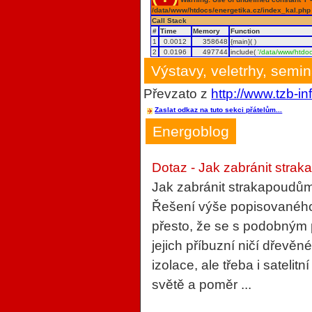
/data/www/htdocs/energetika.cz/index_kal.php
Call Stack
#
Time
Memory
Function
1
0.0012
358648
{main}( )
2
0.0196
497744
include(
'/data/www/htdoc
Výstavy, veletrhy, semi
Převzato z
http://www.tzb-in
Zaslat odkaz na tuto sekci přátelům...
Energoblog
Dotaz - Jak zabránit strak
Jak zabránit strakapoudům
Řešení výše popisovaného 
přesto, že se s podobným
jejich příbuzní ničí dřevěn
izolace, ale třeba i sateli
světě a poměr ...