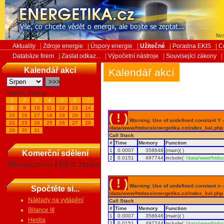
Ned
Aktuality
|
Zdroje energie
|
Úspory energie
|
Užitečné
|
Poradna EKIS
|
C
Databáze firem
|
Zaslat odkaz...
|
Výpočetní nástroje
|
Související zákony
|
Kalendář akcí
Kalendář akcí
Veletrhy, Výstavy...
1
2
3
4
5
6
7
8
9
10
11
12
13
14
( ! )
15
16
17
18
19
20
21
Warning: Use of undefined constant Y - 
22
23
24
25
26
27
28
/data/www/htdocs/energetika.cz/index_kal.php
29
30
31
Call Stack
#
Time
Memory
Function
1
0.0007
358648
{main}( )
Komerční sdělení
2
0.0151
497744
include(
'/data/www/htdoc
Nenalezena žádná zpráva
( ! )
Warning: Use of undefined constant n - a
Spočtěte si...
/data/www/htdocs/energetika.cz/index_kal.php
Náklady na vytápění
Call Stack
#
Time
Memory
Function
Bilance III
1
0.0007
358648
{main}( )
Hestia
2
0.0151
497744
include(
'/data/www/htdoc