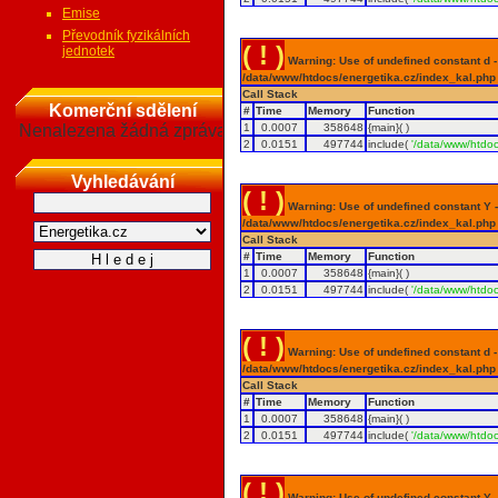
Emise
Převodník fyzikálních
( ! )
jednotek
Warning: Use of undefined constant d - a
/data/www/htdocs/energetika.cz/index_kal.php
Call Stack
Komerční sdělení
#
Time
Memory
Function
Nenalezena žádná zpráva
1
0.0007
358648
{main}( )
2
0.0151
497744
include(
'/data/www/htdoc
Vyhledávání
( ! )
Warning: Use of undefined constant Y - 
/data/www/htdocs/energetika.cz/index_kal.php
Call Stack
#
Time
Memory
Function
1
0.0007
358648
{main}( )
2
0.0151
497744
include(
'/data/www/htdoc
( ! )
Warning: Use of undefined constant d - a
/data/www/htdocs/energetika.cz/index_kal.php
Call Stack
#
Time
Memory
Function
1
0.0007
358648
{main}( )
2
0.0151
497744
include(
'/data/www/htdoc
( ! )
Warning: Use of undefined constant Y - 