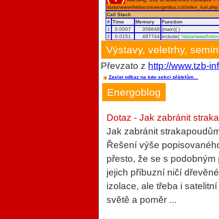
/data/www/htdocs/energetika.cz/index_kal.php
Call Stack
#
Time
Memory
Function
1
0.0007
358648
{main}( )
2
0.0151
497744
include(
'/data/www/htdoc
Výstavy, veletrhy, semi
Převzato z
http://www.tzb-in
Zaslat odkaz na tuto sekci přátelům...
Energoblog
Dotaz - Jak zabránit strak
Jak zabránit strakapoudům
Řešení výše popisovaného 
přesto, že se s podobným
jejich příbuzní ničí dřevěn
izolace, ale třeba i sateli
světě a poměr ...