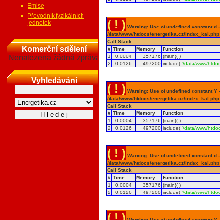
Emise
Převodník fyzikálních
( ! )
jednotek
Warning: Use of undefined constant d - a
/data/www/htdocs/energetika.cz/index_kal.php
Call Stack
Komerční sdělení
#
Time
Memory
Function
Nenalezena žádná zpráva
1
0.0004
357176
{main}( )
2
0.0126
497200
include(
'/data/www/htdoc
Vyhledávání
( ! )
Warning: Use of undefined constant Y - 
/data/www/htdocs/energetika.cz/index_kal.php
Call Stack
#
Time
Memory
Function
1
0.0004
357176
{main}( )
2
0.0126
497200
include(
'/data/www/htdoc
( ! )
Warning: Use of undefined constant d - a
/data/www/htdocs/energetika.cz/index_kal.php
Call Stack
#
Time
Memory
Function
1
0.0004
357176
{main}( )
2
0.0126
497200
include(
'/data/www/htdoc
( ! )
Warning: Use of undefined constant Y - 