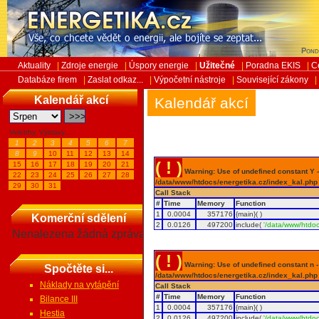
Pond
Aktuality
|
Zdroje energie
|
Úspory energie
|
Užitečné
|
Poradna EKIS
|
C
Databáze firem
|
Zaslat odkaz...
|
Výpočetní nástroje
|
Související zákony
|
Kalendář akcí
Kalendář akcí
Veletrhy, Výstavy...
1
2
3
4
5
6
7
8
9
10
11
12
13
14
( ! )
15
16
17
18
19
20
21
Warning: Use of undefined constant Y - 
22
23
24
25
26
27
28
/data/www/htdocs/energetika.cz/index_kal.php
29
30
31
Call Stack
#
Time
Memory
Function
1
0.0004
357176
{main}( )
Komerční sdělení
2
0.0126
497200
include(
'/data/www/htdoc
Nenalezena žádná zpráva
( ! )
Warning: Use of undefined constant n - a
Spočtěte si...
/data/www/htdocs/energetika.cz/index_kal.php
Náklady na vytápění
Call Stack
#
Time
Memory
Function
Bilance III
1
0.0004
357176
{main}( )
Hestia
2
0.0126
497200
include(
'/data/www/htdoc