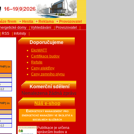
áze firem
Hestia
Reklama
Provozovatel
nergetické domy
|
Vyhledávání
|
Provozovatel
|
|
RSS
|
Infolisty
|
Doporučujeme
EkoWATT
Certifikace budov
Refsite
 PHP) in
Ceny elektřiny
Ceny zemního plynu
0
Komerční sdělení
612
Nenalezena žádná zpráva
Náš e-shop
PHP) in
Energetický management pro
energetické manažery ve školství a
sociálních službách
0
612
Publikace je určena
správcům budov a