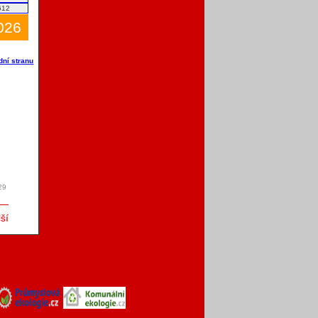
612
2026
dní stranu
29
ší