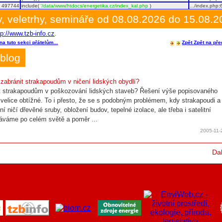
497744
include(
'/data/www/htdocs/energetika.cz/index_kal.php
)
.../index.php
:
, veletrhy, semináře od 08.08.2026 do 15.08.
tp://www.tzb-info.cz
.
na tuto sekci přátelům...
Zpět
Zpět na pře
blog
 zabránit strakapoudům v ničení lidských obydlí?
t strakapoudům v poškozování lidských staveb? Řešení výše popisovaného
 velice obtížné. To i přesto, že se s podobným problémem, kdy strakapoudi a
zní ničí dřevěné sruby, obložení budov, tepelné izolace, ale třeba i satelitní
áváme po celém světě a poměr ...
2005-11-
Dal