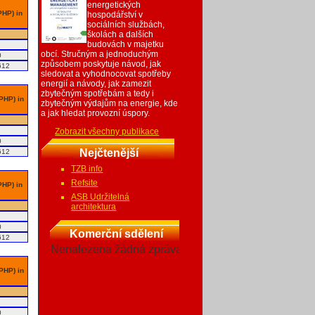
energetických
PHP) in
hospodářství v
sociálních službách,
školách a dalších
budovách v majetku
obcí. Stručným a jednoduchým
0
způsobem poskytuje návod, jak
612
sledovat a vyhodnocovat spotřeby
energií a návody, jak zamezit
zbytečným spotřebám a tedy i
 PHP) in
zbytečným výdajům na energie, kde
a jak hledat provozní úspory.
Zobrazit všechny publikace
0
Nejčtenější
612
TZB info
Refsite
PHP) in
ASB Udržitelná
architektura
0
Komerční sdělení
612
Nenalezena žádná zpráva
 PHP) in
0