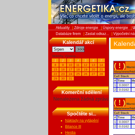
Aktuality
|
Zdroje energie
|
Úspory energie
|
U
Databáze firem
|
Zaslat odkaz...
|
Výpočetní ná
Kalendář akcí
Kalend
Veletrhy, Výstavy...
1
2
3
4
5
6
7
( ! )
8
9
10
11
12
13
14
Warnin
15
16
17
18
19
20
21
/data/www/htd
22
23
24
25
26
27
28
Call Stack
29
30
31
#
Time
M
1
0.0007
2
0.0162
Komerční sdělení
Nenalezena žádná zpráva
( ! )
Warnin
/data/www/htd
Spočtěte si...
Call Stack
#
Time
M
Náklady na vytápění
1
0.0007
Bilance III
2
0.0162
Hestia