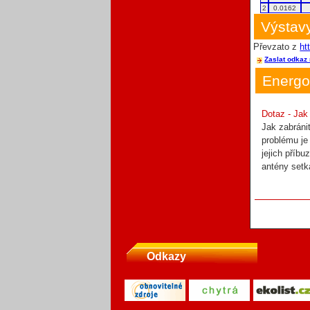
2
0.0162
Výstavy
Převzato z
ht
Zaslat odkaz 
Energo
Dotaz - Jak
Jak zabráni
problému je
jejich příbu
antény setk
Odkazy