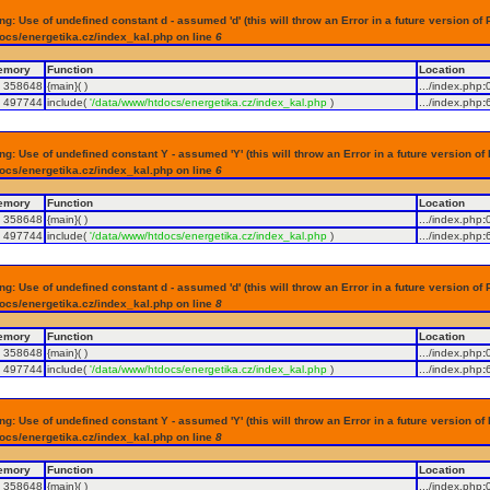
g: Use of undefined constant d - assumed 'd' (this will throw an Error in a future version of 
ocs/energetika.cz/index_kal.php on line
6
emory
Function
Location
358648
{main}( )
.../index.php
:
497744
include(
'/data/www/htdocs/energetika.cz/index_kal.php
)
.../index.php
:
g: Use of undefined constant Y - assumed 'Y' (this will throw an Error in a future version of
ocs/energetika.cz/index_kal.php on line
6
emory
Function
Location
358648
{main}( )
.../index.php
:
497744
include(
'/data/www/htdocs/energetika.cz/index_kal.php
)
.../index.php
:
g: Use of undefined constant d - assumed 'd' (this will throw an Error in a future version of 
ocs/energetika.cz/index_kal.php on line
8
emory
Function
Location
358648
{main}( )
.../index.php
:
497744
include(
'/data/www/htdocs/energetika.cz/index_kal.php
)
.../index.php
:
g: Use of undefined constant Y - assumed 'Y' (this will throw an Error in a future version of
ocs/energetika.cz/index_kal.php on line
8
emory
Function
Location
358648
{main}( )
.../index.php
: