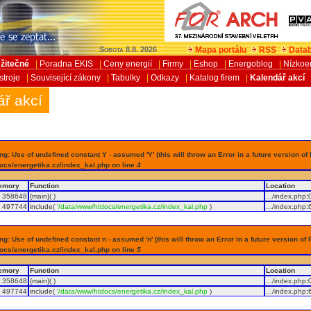
Mapa portálu
RSS
Datab
Sobota 8.8. 2026
žitečné
|
Poradna EKIS
|
Ceny energií
|
Firmy
|
Eshop
|
Energoblog
|
Nízkoe
stroje
|
Související zákony
|
Tabulky
|
Odkazy
|
Katalog firem
|
Kalendář akcí
ář akcí
g: Use of undefined constant Y - assumed 'Y' (this will throw an Error in a future version of
ocs/energetika.cz/index_kal.php on line
4
emory
Function
Location
358648
{main}( )
.../index.php
:
497744
include(
'/data/www/htdocs/energetika.cz/index_kal.php
)
.../index.php
:
g: Use of undefined constant n - assumed 'n' (this will throw an Error in a future version of 
ocs/energetika.cz/index_kal.php on line
5
emory
Function
Location
358648
{main}( )
.../index.php
:
497744
include(
'/data/www/htdocs/energetika.cz/index_kal.php
)
.../index.php
: