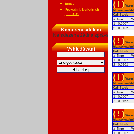
( ! )
Emise
Warnin
Převodník fyzikálních
/data/www/htd
jednotek
Call Stack
#
Time
M
1
0.0007
2
0.0162
Komerční sdělení
Nenalezena žádná zpráva
( ! )
Warnin
/data/www/htd
Vyhledávání
Call Stack
#
Time
M
1
0.0007
2
0.0162
( ! )
Warnin
/data/www/htd
Call Stack
#
Time
M
1
0.0007
2
0.0162
( ! )
Warnin
/data/www/htd
Call Stack
#
Time
M
1
0.0007