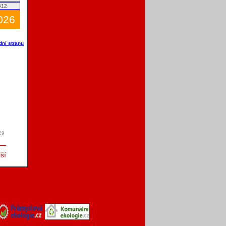
612
2026
dní stranu
29
ší