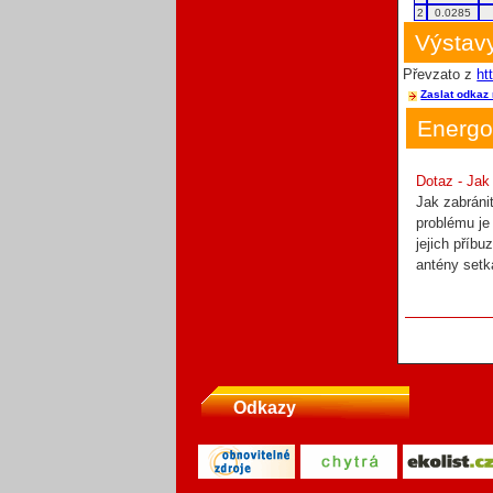
2
0.0285
Výstavy
Převzato z
ht
Zaslat odkaz 
Energo
Dotaz - Jak
Jak zabráni
problému je
jejich příbu
antény setk
Odkazy