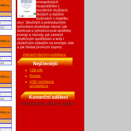
energetických
PHP) in
hospodářství v
sociálních službách,
školách a dalších
budovách v majetku
obcí. Stručným a jednoduchým
0
způsobem poskytuje návod, jak
612
sledovat a vyhodnocovat spotřeby
energií a návody, jak zamezit
zbytečným spotřebám a tedy i
 PHP) in
zbytečným výdajům na energie, kde
a jak hledat provozní úspory.
Zobrazit všechny publikace
0
Nejčtenější
612
TZB info
Refsite
PHP) in
ASB Udržitelná
architektura
0
Komerční sdělení
612
Nenalezena žádná zpráva
 PHP) in
0