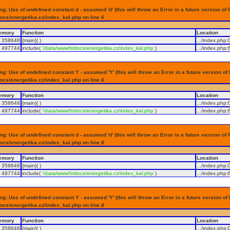
g: Use of undefined constant d - assumed 'd' (this will throw an Error in a future version of 
ocs/energetika.cz/index_kal.php on line
6
emory
Function
Location
358648
{main}( )
.../index.php
:
497744
include(
'/data/www/htdocs/energetika.cz/index_kal.php
)
.../index.php
:
g: Use of undefined constant Y - assumed 'Y' (this will throw an Error in a future version of
ocs/energetika.cz/index_kal.php on line
6
emory
Function
Location
358648
{main}( )
.../index.php
:
497744
include(
'/data/www/htdocs/energetika.cz/index_kal.php
)
.../index.php
:
g: Use of undefined constant d - assumed 'd' (this will throw an Error in a future version of 
ocs/energetika.cz/index_kal.php on line
8
emory
Function
Location
358648
{main}( )
.../index.php
:
497744
include(
'/data/www/htdocs/energetika.cz/index_kal.php
)
.../index.php
:
g: Use of undefined constant Y - assumed 'Y' (this will throw an Error in a future version of
ocs/energetika.cz/index_kal.php on line
8
emory
Function
Location
358648
{main}( )
.../index.php
: