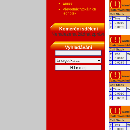
( ! )
Emise
Warnin
Převodník fyzikálních
/data/www/htd
jednotek
Call Stack
#
Time
M
1
0.0010
2
0.0285
Komerční sdělení
Nenalezena žádná zpráva
( ! )
Warnin
/data/www/htd
Vyhledávání
Call Stack
#
Time
M
1
0.0010
2
0.0285
( ! )
Warnin
/data/www/htd
Call Stack
#
Time
M
1
0.0010
2
0.0285
( ! )
Warnin
/data/www/htd
Call Stack
#
Time
M
1
0.0010