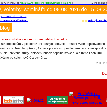
497744
include(
'/data/www/htdocs/energetika.cz/index_kal.php
)
.../index.php
:
, veletrhy, semináře od 08.08.2026 do 15.08.
tp://www.tzb-info.cz
.
na tuto sekci přátelům...
Zpět
Zpět na pře
blog
 zabránit strakapoudům v ničení lidských obydlí?
t strakapoudům v poškozování lidských staveb? Řešení výše popisovaného
 velice obtížné. To i přesto, že se s podobným problémem, kdy strakapoudi a
zní ničí dřevěné sruby, obložení budov, tepelné izolace, ale třeba i satelitní
áváme po celém světě a poměr ...
2005-11-
Dal