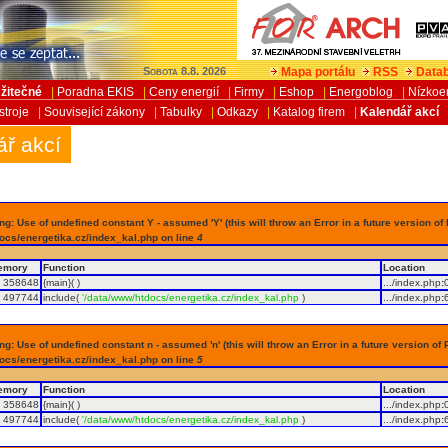
Mapa portálu
RSS
Datab
Sobota 8.8. 2026
žitečné
|
Poradna EKIS
|
Ceny energií
|
Firmy
|
Eshop
|
Energoblog
|
Nízkoe
stroje
|
Související zákony
|
Tabulky
|
Odkazy
|
Katalog firem
|
Kalendář akcí
ář akcí
g: Use of undefined constant Y - assumed 'Y' (this will throw an Error in a future version of
ocs/energetika.cz/index_kal.php on line
4
emory
Function
Location
358648
{main}( )
.../index.php
:
497744
include(
'/data/www/htdocs/energetika.cz/index_kal.php
)
.../index.php
:
g: Use of undefined constant n - assumed 'n' (this will throw an Error in a future version of 
ocs/energetika.cz/index_kal.php on line
5
emory
Function
Location
358648
{main}( )
.../index.php
:
497744
include(
'/data/www/htdocs/energetika.cz/index_kal.php
)
.../index.php
: