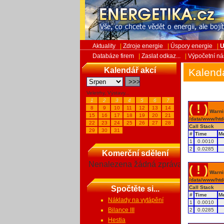
Aktuality
|
Zdroje energie
|
Úspory energie
|
U
Databáze firem
|
Zaslat odkaz...
|
Výpočetní ná
Kalendář akcí
Kalend
Veletrhy, Výstavy...
1
2
3
4
5
6
7
( ! )
8
9
10
11
12
13
14
Warnin
15
16
17
18
19
20
21
/data/www/htd
22
23
24
25
26
27
28
Call Stack
29
30
31
#
Time
M
1
0.0010
2
0.0285
Komerční sdělení
Nenalezena žádná zpráva
( ! )
Warnin
/data/www/htd
Spočtěte si...
Call Stack
#
Time
M
Náklady na vytápění
1
0.0010
Bilance III
2
0.0285
Hestia