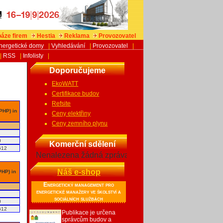
áze firem
Hestia
Reklama
Provozovatel
nergetické domy
|
Vyhledávání
|
Provozovatel
|
|
RSS
|
Infolisty
|
Doporučujeme
EkoWATT
Certifikace budov
Refsite
 PHP) in
Ceny elektřiny
Ceny zemního plynu
0
Komerční sdělení
612
Nenalezena žádná zpráva
Náš e-shop
PHP) in
Energetický management pro
energetické manažery ve školství a
sociálních službách
0
612
Publikace je určena
správcům budov a