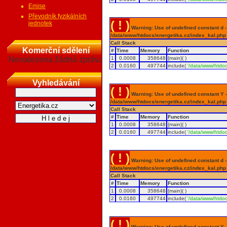
Emise
Převodník fyzikálních
( ! )
jednotek
Warning: Use of undefined constant d - a
/data/www/htdocs/energetika.cz/index_kal.php
Call Stack
Komerční sdělení
#
Time
Memory
Function
Nenalezena žádná zpráva
1
0.0008
358648
{main}( )
2
0.0160
497744
include(
'/data/www/htdoc
Vyhledávání
( ! )
Warning: Use of undefined constant Y - 
/data/www/htdocs/energetika.cz/index_kal.php
Call Stack
#
Time
Memory
Function
1
0.0008
358648
{main}( )
2
0.0160
497744
include(
'/data/www/htdoc
( ! )
Warning: Use of undefined constant d - a
/data/www/htdocs/energetika.cz/index_kal.php
Call Stack
#
Time
Memory
Function
1
0.0008
358648
{main}( )
2
0.0160
497744
include(
'/data/www/htdoc
( ! )
Warning: Use of undefined constant Y - 