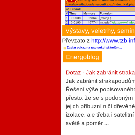
/data/www/htdocs/energetika.cz/index_kal.php
Call Stack
#
Time
Memory
Function
1
0.0008
358648
{main}( )
2
0.0160
497744
include(
'/data/www/htdoc
Výstavy, veletrhy, semi
Převzato z
http://www.tzb-in
Zaslat odkaz na tuto sekci přátelům...
Energoblog
Dotaz - Jak zabránit strak
Jak zabránit strakapoudům
Řešení výše popisovaného 
přesto, že se s podobným
jejich příbuzní ničí dřevěn
izolace, ale třeba i sateli
světě a poměr ...