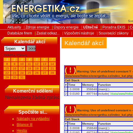
Sob
Aktuality
|
Zdroje energie
|
Úspory energie
|
Užitečné
|
Poradna EKIS
|
C
Databáze firem
|
Zaslat odkaz...
|
Výpočetní nástroje
|
Související zákony
|
Kalendář akcí
Kalendář akcí
Veletrhy, Výstavy...
1
2
3
4
5
6
7
8
9
10
11
12
13
14
( ! )
15
16
17
18
19
20
21
Warning: Use of undefined constant Y - 
22
23
24
25
26
27
28
/data/www/htdocs/energetika.cz/index_kal.php
29
30
31
Call Stack
#
Time
Memory
Function
1
0.0008
358648
{main}( )
Komerční sdělení
2
0.0160
497744
include(
'/data/www/htdoc
Nenalezena žádná zpráva
( ! )
Warning: Use of undefined constant n - a
Spočtěte si...
/data/www/htdocs/energetika.cz/index_kal.php
Náklady na vytápění
Call Stack
#
Time
Memory
Function
Bilance III
1
0.0008
358648
{main}( )
Hestia
2
0.0160
497744
include(
'/data/www/htdoc