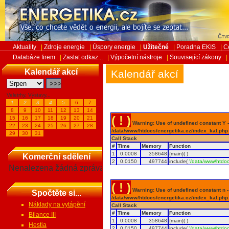
Čtvr
Aktuality
|
Zdroje energie
|
Úspory energie
|
Užitečné
|
Poradna EKIS
|
C
Databáze firem
|
Zaslat odkaz...
|
Výpočetní nástroje
|
Související zákony
|
Kalendář akcí
Kalendář akcí
Veletrhy, Výstavy...
1
2
3
4
5
6
7
8
9
10
11
12
13
14
( ! )
15
16
17
18
19
20
21
Warning: Use of undefined constant Y - 
22
23
24
25
26
27
28
/data/www/htdocs/energetika.cz/index_kal.php
29
30
31
Call Stack
#
Time
Memory
Function
1
0.0008
358648
{main}( )
Komerční sdělení
2
0.0150
497744
include(
'/data/www/htdoc
Nenalezena žádná zpráva
( ! )
Warning: Use of undefined constant n - a
Spočtěte si...
/data/www/htdocs/energetika.cz/index_kal.php
Náklady na vytápění
Call Stack
#
Time
Memory
Function
Bilance III
1
0.0008
358648
{main}( )
Hestia
2
0.0150
497744
include(
'/data/www/htdoc