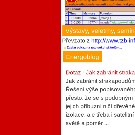
/data/www/htdocs/energetika.cz/index_kal.php
Call Stack
#
Time
Memory
Function
1
0.0008
358648
{main}( )
2
0.0150
497744
include(
'/data/www/htdoc
Výstavy, veletrhy, semi
Převzato z
http://www.tzb-in
Zaslat odkaz na tuto sekci přátelům...
Energoblog
Dotaz - Jak zabránit strak
Jak zabránit strakapoudům
Řešení výše popisovaného 
přesto, že se s podobným
jejich příbuzní ničí dřevěn
izolace, ale třeba i sateli
světě a poměr ...