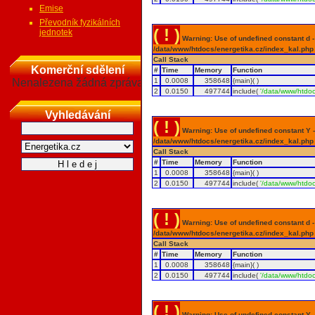
Emise
Převodník fyzikálních
( ! )
jednotek
Warning: Use of undefined constant d - a
/data/www/htdocs/energetika.cz/index_kal.php
Call Stack
Komerční sdělení
#
Time
Memory
Function
Nenalezena žádná zpráva
1
0.0008
358648
{main}( )
2
0.0150
497744
include(
'/data/www/htdoc
Vyhledávání
( ! )
Warning: Use of undefined constant Y - 
/data/www/htdocs/energetika.cz/index_kal.php
Call Stack
#
Time
Memory
Function
1
0.0008
358648
{main}( )
2
0.0150
497744
include(
'/data/www/htdoc
( ! )
Warning: Use of undefined constant d - a
/data/www/htdocs/energetika.cz/index_kal.php
Call Stack
#
Time
Memory
Function
1
0.0008
358648
{main}( )
2
0.0150
497744
include(
'/data/www/htdoc
( ! )
Warning: Use of undefined constant Y - 