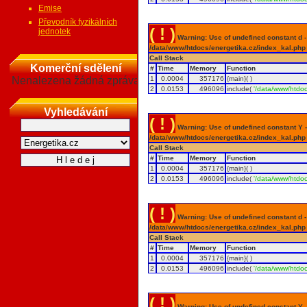
Emise
Převodník fyzikálních
( ! )
jednotek
Warning: Use of undefined constant d - a
/data/www/htdocs/energetika.cz/index_kal.php
Call Stack
Komerční sdělení
#
Time
Memory
Function
Nenalezena žádná zpráva
1
0.0004
357176
{main}( )
2
0.0153
496096
include(
'/data/www/htdoc
Vyhledávání
( ! )
Warning: Use of undefined constant Y - 
/data/www/htdocs/energetika.cz/index_kal.php
Call Stack
#
Time
Memory
Function
1
0.0004
357176
{main}( )
2
0.0153
496096
include(
'/data/www/htdoc
( ! )
Warning: Use of undefined constant d - a
/data/www/htdocs/energetika.cz/index_kal.php
Call Stack
#
Time
Memory
Function
1
0.0004
357176
{main}( )
2
0.0153
496096
include(
'/data/www/htdoc
( ! )
Warning: Use of undefined constant Y - 