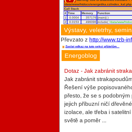
/data/www/htdocs/energetika.cz/index_kal.php
Call Stack
#
Time
Memory
Function
1
0.0004
357176
{main}( )
2
0.0153
496096
include(
'/data/www/htdoc
Výstavy, veletrhy, semi
Převzato z
http://www.tzb-in
Zaslat odkaz na tuto sekci přátelům...
Energoblog
Dotaz - Jak zabránit strak
Jak zabránit strakapoudům
Řešení výše popisovaného 
přesto, že se s podobným
jejich příbuzní ničí dřevěn
izolace, ale třeba i sateli
světě a poměr ...