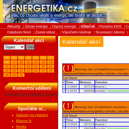
Ned
Aktuality
|
Zdroje energie
|
Úspory energie
|
Užitečné
|
Poradna EKIS
|
C
Databáze firem
|
Zaslat odkaz...
|
Výpočetní nástroje
|
Související zákony
|
Kalendář akcí
Kalendář akcí
Veletrhy, Výstavy...
1
2
3
4
5
6
7
8
9
10
11
12
13
14
( ! )
15
16
17
18
19
20
21
Warning: Use of undefined constant Y - 
22
23
24
25
26
27
28
/data/www/htdocs/energetika.cz/index_kal.php
29
30
31
Call Stack
#
Time
Memory
Function
1
0.0004
357176
{main}( )
Komerční sdělení
2
0.0153
496096
include(
'/data/www/htdoc
Nenalezena žádná zpráva
( ! )
Warning: Use of undefined constant n - a
Spočtěte si...
/data/www/htdocs/energetika.cz/index_kal.php
Náklady na vytápění
Call Stack
#
Time
Memory
Function
Bilance III
1
0.0004
357176
{main}( )
Hestia
2
0.0153
496096
include(
'/data/www/htdoc