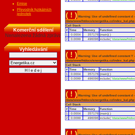
Emise
Převodník fyzikálních
( ! )
jednotek
Warning: Use of undefined constant d - a
/data/www/htdocs/energetika.cz/index_kal.php
Call Stack
Komerční sdělení
#
Time
Memory
Function
Nenalezena žádná zpráva
1
0.0004
357176
{main}( )
2
0.0099
496096
include(
'/data/www/htdoc
Vyhledávání
( ! )
Warning: Use of undefined constant Y - 
/data/www/htdocs/energetika.cz/index_kal.php
Call Stack
#
Time
Memory
Function
1
0.0004
357176
{main}( )
2
0.0099
496096
include(
'/data/www/htdoc
( ! )
Warning: Use of undefined constant d - a
/data/www/htdocs/energetika.cz/index_kal.php
Call Stack
#
Time
Memory
Function
1
0.0004
357176
{main}( )
2
0.0099
496096
include(
'/data/www/htdoc
( ! )
Warning: Use of undefined constant Y - 