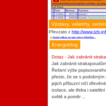
/data/www/htdocs/energetika.cz/index_kal.php
Call Stack
#
Time
Memory
Function
1
0.0004
357176
{main}( )
2
0.0099
496096
include(
'/data/www/htdoc
Výstavy, veletrhy, semi
Převzato z
http://www.tzb-in
Zaslat odkaz na tuto sekci přátelům...
Energoblog
Dotaz - Jak zabránit strak
Jak zabránit strakapoudům
Řešení výše popisovaného 
přesto, že se s podobným
jejich příbuzní ničí dřevěn
izolace, ale třeba i sateli
světě a poměr ...