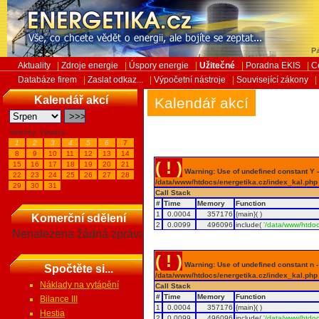
Pá
Aktuality
|
Zdroje energie
|
Úspory energie
|
Užitečné
|
Poradna EKIS
|
C
Databáze firem
|
Zaslat odkaz...
|
Výpočetní nástroje
|
Související zákony
|
Kalendář akcí
Kalendář akcí
Veletrhy, Výstavy...
1
2
3
4
5
6
7
8
9
10
11
12
13
14
( ! )
15
16
17
18
19
20
21
Warning: Use of undefined constant Y - 
22
23
24
25
26
27
28
/data/www/htdocs/energetika.cz/index_kal.php
29
30
31
Call Stack
#
Time
Memory
Function
1
0.0004
357176
{main}( )
Komerční sdělení
2
0.0099
496096
include(
'/data/www/htdoc
Nenalezena žádná zpráva
( ! )
Warning: Use of undefined constant n - a
Spočtěte si...
/data/www/htdocs/energetika.cz/index_kal.php
Náklady na vytápění
Call Stack
#
Time
Memory
Function
Bilance III
1
0.0004
357176
{main}( )
Hestia
2
0.0099
496096
include(
'/data/www/htdoc