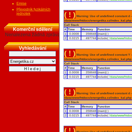
Emise
Převodník fyzikálních
( ! )
jednotek
Warning: Use of undefined constant d - a
/data/www/htdocs/energetika.cz/index_kal.php
Call Stack
Komerční sdělení
#
Time
Memory
Function
Nenalezena žádná zpráva
1
0.0008
358648
{main}( )
2
0.0215
497744
include(
'/data/www/htdoc
Vyhledávání
( ! )
Warning: Use of undefined constant Y - 
/data/www/htdocs/energetika.cz/index_kal.php
Call Stack
#
Time
Memory
Function
1
0.0008
358648
{main}( )
2
0.0215
497744
include(
'/data/www/htdoc
( ! )
Warning: Use of undefined constant d - a
/data/www/htdocs/energetika.cz/index_kal.php
Call Stack
#
Time
Memory
Function
1
0.0008
358648
{main}( )
2
0.0215
497744
include(
'/data/www/htdoc
( ! )
Warning: Use of undefined constant Y - 