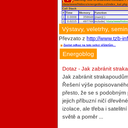
/data/www/htdocs/energetika.cz/index_kal.php
Call Stack
#
Time
Memory
Function
1
0.0008
358648
{main}( )
2
0.0215
497744
include(
'/data/www/htdoc
Výstavy, veletrhy, semi
Převzato z
http://www.tzb-in
Zaslat odkaz na tuto sekci přátelům...
Energoblog
Dotaz - Jak zabránit strak
Jak zabránit strakapoudům
Řešení výše popisovaného 
přesto, že se s podobným
jejich příbuzní ničí dřevěn
izolace, ale třeba i sateli
světě a poměr ...