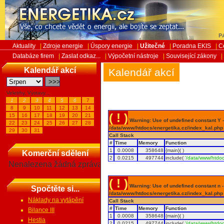
Pá
Aktuality
|
Zdroje energie
|
Úspory energie
|
Užitečné
|
Poradna EKIS
|
C
Databáze firem
|
Zaslat odkaz...
|
Výpočetní nástroje
|
Související zákony
|
Kalendář akcí
Kalendář akcí
Veletrhy, Výstavy...
1
2
3
4
5
6
7
8
9
10
11
12
13
14
( ! )
15
16
17
18
19
20
21
Warning: Use of undefined constant Y - 
22
23
24
25
26
27
28
/data/www/htdocs/energetika.cz/index_kal.php
29
30
31
Call Stack
#
Time
Memory
Function
1
0.0008
358648
{main}( )
Komerční sdělení
2
0.0215
497744
include(
'/data/www/htdoc
Nenalezena žádná zpráva
( ! )
Warning: Use of undefined constant n - a
Spočtěte si...
/data/www/htdocs/energetika.cz/index_kal.php
Náklady na vytápění
Call Stack
#
Time
Memory
Function
Bilance III
1
0.0008
358648
{main}( )
Hestia
2
0.0215
497744
include(
'/data/www/htdoc