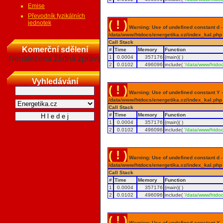
Emise
Převodník fyzikálních
( ! )
jednotek
Warning: Use of undefined constant d - a
/data/www/htdocs/energetika.cz/index_kal.php
Call Stack
Komerční sdělení
#
Time
Memory
Function
Nenalezena žádná zpráva
1
0.0004
357176
{main}( )
2
0.0102
496096
include(
'/data/www/htdoc
Vyhledávání
( ! )
Warning: Use of undefined constant Y - 
/data/www/htdocs/energetika.cz/index_kal.php
Call Stack
#
Time
Memory
Function
1
0.0004
357176
{main}( )
2
0.0102
496096
include(
'/data/www/htdoc
( ! )
Warning: Use of undefined constant d - a
/data/www/htdocs/energetika.cz/index_kal.php
Call Stack
#
Time
Memory
Function
1
0.0004
357176
{main}( )
2
0.0102
496096
include(
'/data/www/htdoc
( ! )
Warning: Use of undefined constant Y - 