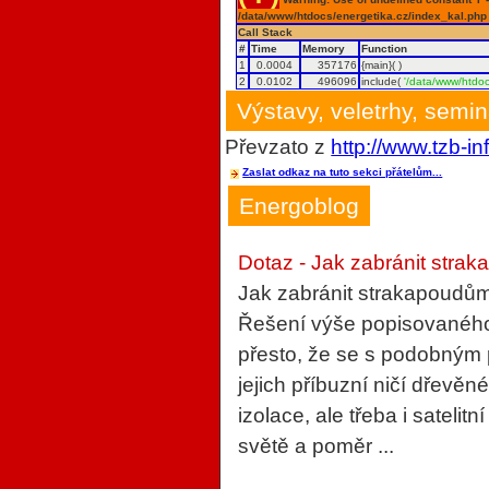
/data/www/htdocs/energetika.cz/index_kal.php
Call Stack
#
Time
Memory
Function
1
0.0004
357176
{main}( )
2
0.0102
496096
include(
'/data/www/htdoc
Výstavy, veletrhy, semi
Převzato z
http://www.tzb-in
Zaslat odkaz na tuto sekci přátelům...
Energoblog
Dotaz - Jak zabránit strak
Jak zabránit strakapoudům
Řešení výše popisovaného 
přesto, že se s podobným
jejich příbuzní ničí dřevěn
izolace, ale třeba i sateli
světě a poměr ...