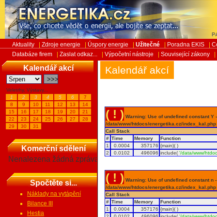
Pá
Aktuality
|
Zdroje energie
|
Úspory energie
|
Užitečné
|
Poradna EKIS
|
C
Databáze firem
|
Zaslat odkaz...
|
Výpočetní nástroje
|
Související zákony
|
Kalendář akcí
Kalendář akcí
Veletrhy, Výstavy...
1
2
3
4
5
6
7
8
9
10
11
12
13
14
( ! )
15
16
17
18
19
20
21
Warning: Use of undefined constant Y - 
22
23
24
25
26
27
28
/data/www/htdocs/energetika.cz/index_kal.php
29
30
31
Call Stack
#
Time
Memory
Function
1
0.0004
357176
{main}( )
Komerční sdělení
2
0.0102
496096
include(
'/data/www/htdoc
Nenalezena žádná zpráva
( ! )
Warning: Use of undefined constant n - a
Spočtěte si...
/data/www/htdocs/energetika.cz/index_kal.php
Náklady na vytápění
Call Stack
#
Time
Memory
Function
Bilance III
1
0.0004
357176
{main}( )
Hestia
2
0.0102
496096
include(
'/data/www/htdoc