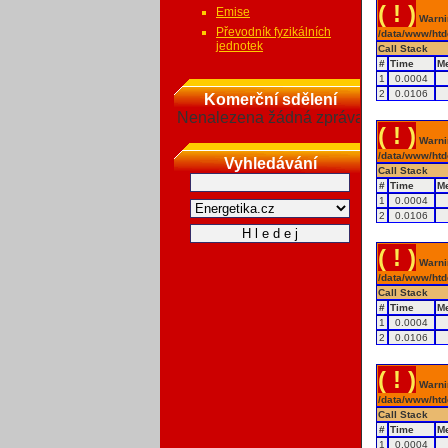
( ! )
Emise
Warnin
Převodník fyzikálních
/data/www/htd
jednotek
Call Stack
#
Time
M
1
0.0004
2
0.0106
Komerční sdělení
Nenalezena žádná zpráva
( ! )
Warnin
/data/www/htd
Vyhledávání
Call Stack
#
Time
M
1
0.0004
2
0.0106
( ! )
Warnin
/data/www/htd
Call Stack
#
Time
M
1
0.0004
2
0.0106
( ! )
Warnin
/data/www/htd
Call Stack
#
Time
M
1
0.0004