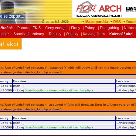
Mapa portálu
RSS
Datab
Čtvrtek 6.8. 2026
žitečné
|
Poradna EKIS
|
Ceny energií
|
Firmy
|
Eshop
|
Energoblog
|
Nízkoe
stroje
|
Související zákony
|
Tabulky
|
Odkazy
|
Katalog firem
|
Kalendář akcí
ář akcí
g: Use of undefined constant Y - assumed 'Y' (this will throw an Error in a future version of
ocs/energetika.cz/index_kal.php on line
4
emory
Function
Location
357176
{main}( )
.../index.php
:
496096
include(
'/data/www/htdocs/energetika.cz/index_kal.php
)
.../index.php
:
g: Use of undefined constant n - assumed 'n' (this will throw an Error in a future version of 
ocs/energetika.cz/index_kal.php on line
5
emory
Function
Location
357176
{main}( )
.../index.php
:
496096
include(
'/data/www/htdocs/energetika.cz/index_kal.php
)
.../index.php
: