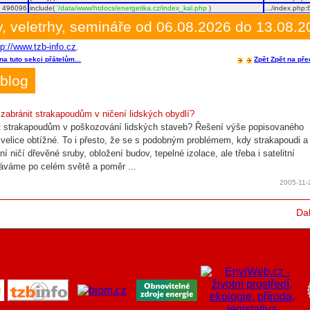
496096
include(
'/data/www/htdocs/energetika.cz/index_kal.php
)
.../index.php
:
, veletrhy, semináře od 06.08.2026 do 13.08.
tp://www.tzb-info.cz
.
na tuto sekci přátelům...
Zpět
Zpět na pře
blog
 zabránit strakapoudům v ničení lidských obydlí?
t strakapoudům v poškozování lidských staveb? Řešení výše popisovaného
 velice obtížné. To i přesto, že se s podobným problémem, kdy strakapoudi a
zní ničí dřevěné sruby, obložení budov, tepelné izolace, ale třeba i satelitní
áváme po celém světě a poměr ...
2005-11-
Dal