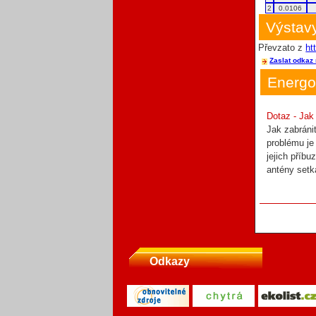
2
0.0106
Výstavy
Převzato z
ht
Zaslat odkaz 
Energo
Dotaz - Jak
Jak zabráni
problému je
jejich příbu
antény setk
Odkazy