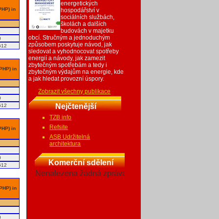
energetických
PHP) in
hospodářství v
sociálních službách,
školách a dalších
budovách v majetku
obcí. Stručným a jednoduchým
0
způsobem poskytuje návod, jak
612
sledovat a vyhodnocovat spotřeby
energií a návody, jak zamezit
zbytečným spotřebám a tedy i
 PHP) in
zbytečným výdajům na energie, kde
a jak hledat provozní úspory.
Zobrazit všechny publikace
0
Nejčtenější
612
TZB info
Refsite
PHP) in
ASB Udržitelná
architektura
0
Komerční sdělení
612
Nenalezena žádná zpráva
 PHP) in
0