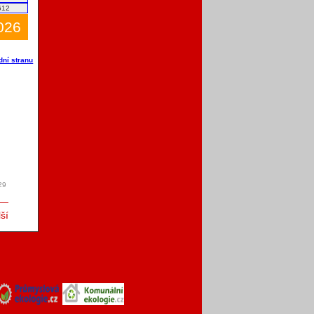
612
2026
dní stranu
29
ší