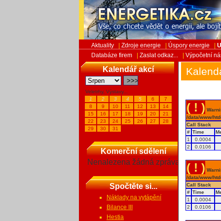
Aktuality
|
Zdroje energie
|
Úspory energie
|
U
Databáze firem
|
Zaslat odkaz...
|
Výpočetní ná
Kalendář akcí
Kalend
Veletrhy, Výstavy...
1
2
3
4
5
6
7
( ! )
8
9
10
11
12
13
14
Warnin
15
16
17
18
19
20
21
/data/www/htd
22
23
24
25
26
27
28
Call Stack
29
30
31
#
Time
M
1
0.0004
2
0.0106
Komerční sdělení
Nenalezena žádná zpráva
( ! )
Warnin
/data/www/htd
Spočtěte si...
Call Stack
#
Time
M
Náklady na vytápění
1
0.0004
Bilance III
2
0.0106
Hestia