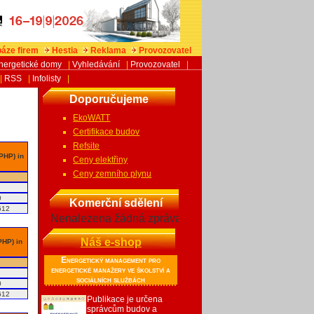
áze firem
Hestia
Reklama
Provozovatel
nergetické domy
|
Vyhledávání
|
Provozovatel
|
|
RSS
|
Infolisty
|
Doporučujeme
EkoWATT
Certifikace budov
Refsite
 PHP) in
Ceny elektřiny
Ceny zemního plynu
0
Komerční sdělení
612
Nenalezena žádná zpráva
Náš e-shop
PHP) in
Energetický management pro
energetické manažery ve školství a
sociálních službách
0
612
Publikace je určena
správcům budov a