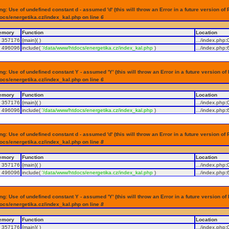
g: Use of undefined constant d - assumed 'd' (this will throw an Error in a future version of 
ocs/energetika.cz/index_kal.php on line
6
emory
Function
Location
357176
{main}( )
.../index.php
:
496096
include(
'/data/www/htdocs/energetika.cz/index_kal.php
)
.../index.php
:
g: Use of undefined constant Y - assumed 'Y' (this will throw an Error in a future version of
ocs/energetika.cz/index_kal.php on line
6
emory
Function
Location
357176
{main}( )
.../index.php
:
496096
include(
'/data/www/htdocs/energetika.cz/index_kal.php
)
.../index.php
:
g: Use of undefined constant d - assumed 'd' (this will throw an Error in a future version of 
ocs/energetika.cz/index_kal.php on line
8
emory
Function
Location
357176
{main}( )
.../index.php
:
496096
include(
'/data/www/htdocs/energetika.cz/index_kal.php
)
.../index.php
:
g: Use of undefined constant Y - assumed 'Y' (this will throw an Error in a future version of
ocs/energetika.cz/index_kal.php on line
8
emory
Function
Location
357176
{main}( )
.../index.php
: