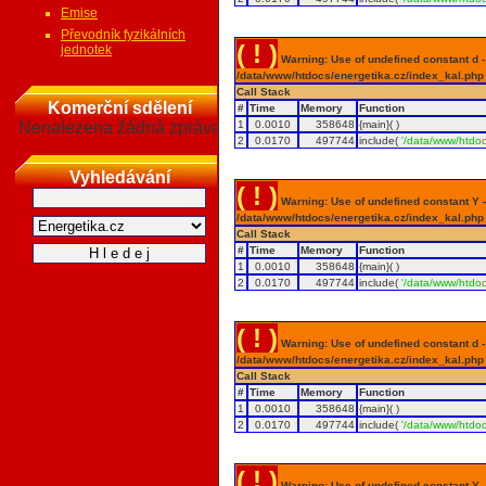
Emise
Převodník fyzikálních
( ! )
jednotek
Warning: Use of undefined constant d - a
/data/www/htdocs/energetika.cz/index_kal.php
Call Stack
Komerční sdělení
#
Time
Memory
Function
Nenalezena žádná zpráva
1
0.0010
358648
{main}( )
2
0.0170
497744
include(
'/data/www/htdoc
Vyhledávání
( ! )
Warning: Use of undefined constant Y - 
/data/www/htdocs/energetika.cz/index_kal.php
Call Stack
#
Time
Memory
Function
1
0.0010
358648
{main}( )
2
0.0170
497744
include(
'/data/www/htdoc
( ! )
Warning: Use of undefined constant d - a
/data/www/htdocs/energetika.cz/index_kal.php
Call Stack
#
Time
Memory
Function
1
0.0010
358648
{main}( )
2
0.0170
497744
include(
'/data/www/htdoc
( ! )
Warning: Use of undefined constant Y - 