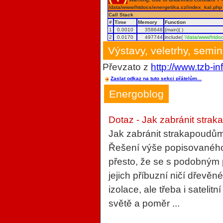
/data/www/htdocs/energetika.cz/index_kal.php
Call Stack
#
Time
Memory
Function
1
0.0010
358648
{main}( )
2
0.0170
497744
include(
'/data/www/htdoc
Výstavy, veletrhy, semi
Převzato z
http://www.tzb-in
Zaslat odkaz na tuto sekci přátelům...
Energoblog
Dotaz - Jak zabránit strak
Jak zabránit strakapoudům
Řešení výše popisovaného 
přesto, že se s podobným
jejich příbuzní ničí dřevěn
izolace, ale třeba i sateli
světě a poměr ...