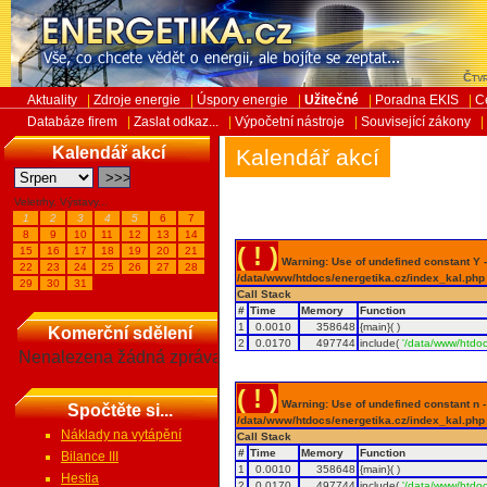
Čtvr
Aktuality
|
Zdroje energie
|
Úspory energie
|
Užitečné
|
Poradna EKIS
|
C
Databáze firem
|
Zaslat odkaz...
|
Výpočetní nástroje
|
Související zákony
|
Kalendář akcí
Kalendář akcí
Veletrhy, Výstavy...
1
2
3
4
5
6
7
8
9
10
11
12
13
14
( ! )
15
16
17
18
19
20
21
Warning: Use of undefined constant Y - 
22
23
24
25
26
27
28
/data/www/htdocs/energetika.cz/index_kal.php
29
30
31
Call Stack
#
Time
Memory
Function
1
0.0010
358648
{main}( )
Komerční sdělení
2
0.0170
497744
include(
'/data/www/htdoc
Nenalezena žádná zpráva
( ! )
Warning: Use of undefined constant n - a
Spočtěte si...
/data/www/htdocs/energetika.cz/index_kal.php
Náklady na vytápění
Call Stack
#
Time
Memory
Function
Bilance III
1
0.0010
358648
{main}( )
Hestia
2
0.0170
497744
include(
'/data/www/htdoc