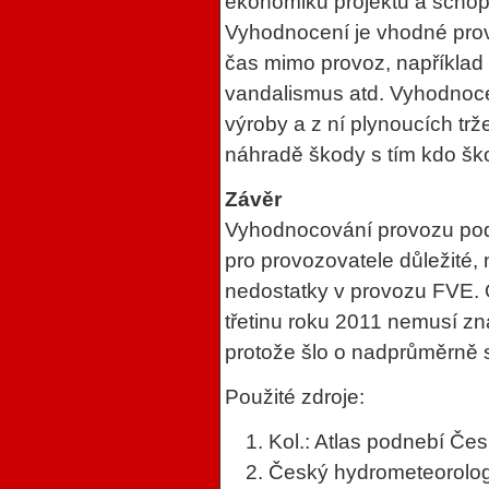
ekonomiku projektu a schop
Vyhodnocení je vhodné prov
čas mimo provoz, například
vandalismus atd. Vyhodnocen
výroby a z ní plynoucích trže
náhradě škody s tím kdo ško
Závěr
Vyhodnocování provozu podl
pro provozovatele důležité,
nedostatky v provozu FVE. O
třetinu roku 2011 nemusí z
protože šlo o nadprůměrně 
Použité zdroje:
Kol.: Atlas podnebí Č
Český hydrometeorologi