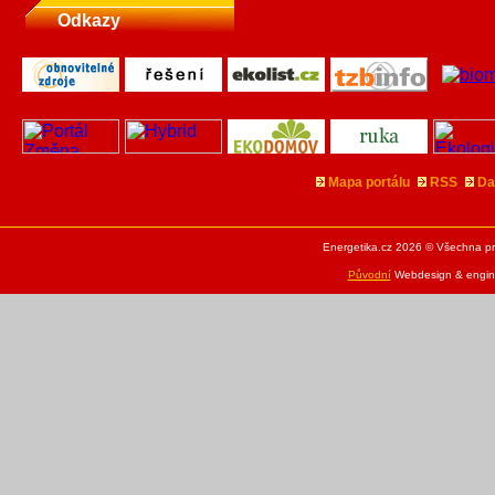
Odkazy
Mapa portálu
RSS
Da
Energetika.cz 2026 © Všechna pr
Původní
Webdesign & engine