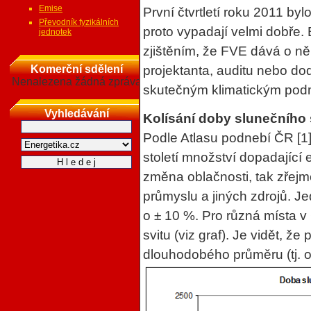
Emise
První čtvrtletí roku 2011 b
Převodník fyzikálních
proto vypadají velmi dobře. 
jednotek
zjištěním, že FVE dává o ně
Komerční sdělení
projektanta, auditu nebo d
Nenalezena žádná zpráva
skutečným klimatickým po
Vyhledávání
Kolísání doby slunečního 
Podle Atlasu podnebí ČR [1
století množství dopadající 
změna oblačnosti, tak zřejm
průmyslu a jiných zdrojů. Je
o ± 10 %. Pro různá místa
svitu (viz graf). Je vidět, ž
dlouhodobého průměru (tj. 