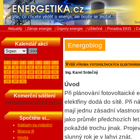
Sob
Aktuality
|
Zdroje energie
|
Úspory energie
|
Užitečné
|
Poradna EKIS
|
Ce
Kalendář akcí
Energoblog
Veletrhy, Výstavy...
1
2
3
4
5
6
7
Vyšší výroba fotovoltaických elektráren
8
9
10
11
12
13
14
15
16
17
18
19
20
21
Ing. Karel Srdečný
22
23
24
25
26
27
28
29
30
31
Úvod
Při plánování fotovoltaické e
Komerční sdělení
elektřiny dodá do sítě. Při 
Nenalezena žádná zpráva
mají jednu zásadní vlastnost
Spočtěte si...
jako průměr předchozích let.
Náklady na vytápění
pokaždé trochu jinak. Projev
Bilance III
slunný rok je v lahvi znát.
Hestia