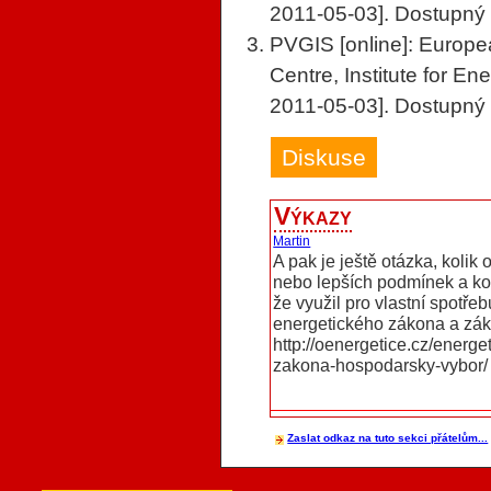
2011-05-03]. Dostupn
PVGIS [online]: Europ
Centre, Institute for En
2011-05-03]. Dostupn
Diskuse
Výkazy
Martin
A pak je ještě otázka, kolik
nebo lepších podmínek a kol
že využil pro vlastní spotřeb
energetického zákona a zá
http://oenergetice.cz/energe
zakona-hospodarsky-vybor/
Zaslat odkaz na tuto sekci přátelům...