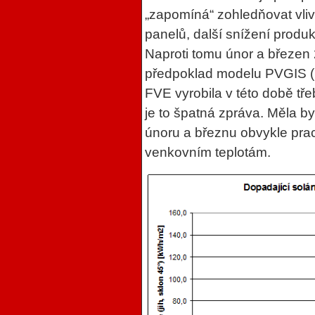
„zapomíná“ zohledňovat vliv
panelů, další snížení pro
Naproti tomu únor a březen 
předpoklad modelu PVGIS (p
FVE vyrobila v této době tře
je to špatná zpráva. Měla by
únoru a březnu obvykle prac
venkovním teplotám.