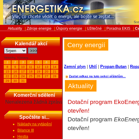
Sob
Aktuality
|
Zdroje energie
|
Úspory energie
|
Užitečné
|
Poradna EKIS
|
Ce
Kalendář akcí
Ceny energií
Veletrhy, Výstavy...
1
2
3
4
5
6
7
Zemní plyn
|
Uhlí
|
Propan-Butan
|
Rop
8
9
10
11
12
13
14
15
16
17
18
19
20
21
22
23
24
25
26
27
28
Zaslat odkaz na tuto sekci přátelům...
29
30
31
Aktuality
Komerční sdělení
Dotační program EkoEnerg
Nenalezena žádná zpráva
otevřen!
Spočtěte si...
Dotační program
EkoEner
Náklady na vytápění
otevřen!
Bilance III
Hestia