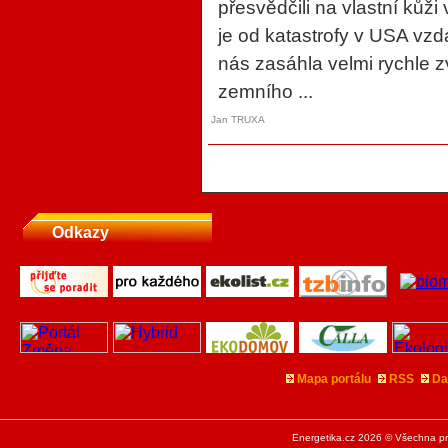
přesvědčili na vlastní kůž
je od katastrofy v USA vzdá
nás zasáhla velmi rychle 
zemního ...
Jan TRUXA
Odkazy
Mapa portálu
RSS
Da
Energetika.cz 2026 © Všechna pr