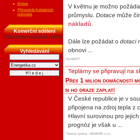
Emise
V květnu je možno požádat
Převodník fyzikálních
průmyslu.
Dotace
může čin
jednotek
nákladů
.
Komerční sdělení
Nenalezena žádná zpráva
Dále lze požádat o
dotaci
obnovi ...
Vyhledávání
EkoWATT
Teplárny se připravují na 
Přes 1 milion domácností mů
si ho draze zaplatí
V České republice je v s
připojena na zdroj tepla z
Hlavní surovinou pro jejich 
prognóz je však u ...
Tiskový zpráva - BEMARK s.r.o.