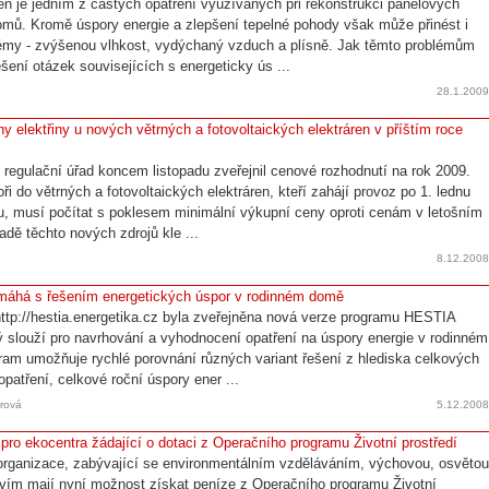
 je jedním z častých opatření využívaných při rekonstrukci panelových
mů. Kromě úspory energie a zlepšení tepelné pohody však může přinést i
lémy - zvýšenou vlhkost, vydýchaný vzduch a plísně. Jak těmto problémům
ešení otázek souvisejících s energeticky ús ...
28.1.200
y elektřiny u nových větrných a fotovoltaických elektráren v příštím roce
 regulační úřad koncem listopadu zveřejnil cenové rozhodnutí na rok 2009.
ři do větrných a fotovoltaických elektráren, kteří zahájí provoz po 1. lednu
ku, musí počítat s poklesem minimální výkupní ceny oproti cenám v letošním
adě těchto nových zdrojů kle ...
8.12.200
áhá s řešením energetických úspor v rodinném domě
ttp://hestia.energetika.cz byla zveřejněna nová verze programu HESTIA
ý slouží pro navrhování a vyhodnocení opatření na úspory energie v rodinném
am umožňuje rychlé porovnání různých variant řešení z hlediska celkových
opatření, celkové roční úspory ener ...
rová
5.12.200
pro ekocentra žádající o dotaci z Operačního programu Životní prostředí
rganizace, zabývající se environmentálním vzděláváním, výchovou, osvěto
vím mají nyní možnost získat peníze z Operačního programu Životní