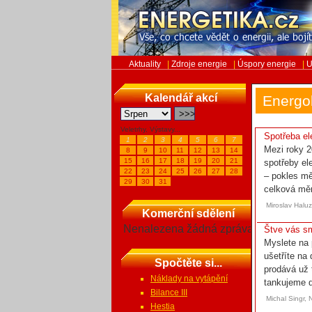
Aktuality
|
Zdroje energie
|
Úspory energie
|
U
Kalendář akcí
Energo
Veletrhy, Výstavy...
Spotřeba el
1
2
3
4
5
6
7
Mezi roky 2
8
9
10
11
12
13
14
15
16
17
18
19
20
21
spotřeby el
22
23
24
25
26
27
28
– pokles mě
29
30
31
celková měr
Miroslav Halu
Komerční sdělení
Nenalezena žádná zpráva
Štve vás sm
Myslete na p
ušetříte na
Spočtěte si...
prodává už 
Náklady na vytápění
tankujeme d
Bilance III
Michal Singr,
Hestia