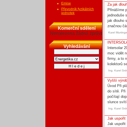
Emise
Za jak dlouh
Převodník fyzikálních
Přinášíme p
jednotek
jednoduše sa
jak dlouho 
značnou část
Komerční sdělení
Nenalezena žádná zpráva
Karel Murting
INTERSOLAR 
Vyhledávání
Intersolar 
moc vidět n
firmy, a to
kolektorů s
Ing. Karel Sr
Vyšší výrob
Úvod Při plá
do sítě. Př
počítají dop
slunce svítí
Ing. Karel Sr
Jak uspořit
Jak uspořit