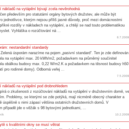
 nákladů na vytápění bývají zcela nevěrohodná
rčen především pro statutární orgány bytových družstev, ale může být
pro jednotlivce, kterým nejsou příliš jasné důvody, proč mezi domácnostmi
 příkré rozdíly v nákladech na vytápění, a chtějí se nad touto problematikou
myslet. Vyhláška o rozúčtování ná ...
8.7.200
rám: nestandardní standardy
Zelená úsporám narazíme na pojem „pasivní standard“. Ten je zde definován
pla na vytápění max. 20 kWh/m2, požadavkem na průměrný součinitel
epla obálkou budovy max. 0,22 W/m2.K a požadavkem na těsnost budovy h50
atí pro rodinné domy). Odborná veřej ...
7.5.200
í nákladů na vytápění pod drobnohledem
pírá o zkušenosti z rozúčtování nákladů na vytápění v družstevním domě, v
ím. Problémy, se kterými se zde potýká, mají nicméně obecný charakter a
ě úspěšně s nimi zápasí většina ostatních družstevních domů. V
 případě jde o věžák s 98 bytovými jednotkami, ...
ník
10.2.200
bytě s kvalitními okny se musí větrat