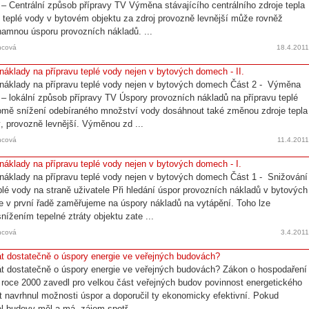
a – Centrální způsob přípravy TV Výměna stávajícího centrálního zdroje tepla
u teplé vody v bytovém objektu za zdroj provozně levnější může rovněž
namnou úsporu provozních nákladů. ...
ncová
18.4.201
 náklady na přípravu teplé vody nejen v bytových domech - II.
 náklady na přípravu teplé vody nejen v bytových domech Část 2 - Výměna
a – lokální způsob přípravy TV Úspory provozních nákladů na přípravu teplé
omě snížení odebíraného množství vody dosáhnout také změnou zdroje tepla
ný, provozně levnější. Výměnou zd ...
ncová
11.4.201
 náklady na přípravu teplé vody nejen v bytových domech - I.
 náklady na přípravu teplé vody nejen v bytových domech Část 1 - Snižování
plé vody na straně uživatele Při hledání úspor provozních nákladů v bytových
e v první řadě zaměřujeme na úspory nákladů na vytápění. Toho lze
nížením tepelné ztráty objektu zate ...
ncová
3.4.201
át dostatečně o úspory energie ve veřejných budovách?
át dostatečně o úspory energie ve veřejných budovách? Zákon o hospodaření
 v roce 2000 zavedl pro velkou část veřejných budov povinnost energetického
it navrhnul možnosti úspor a doporučil ty ekonomicky efektivní. Pokud
l budovy měl a má zájem spotř ...