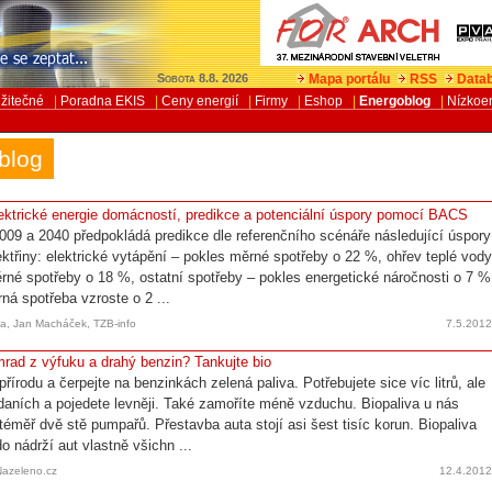
Mapa portálu
RSS
Datab
Sobota 8.8. 2026
žitečné
|
Poradna EKIS
|
Ceny energií
|
Firmy
|
Eshop
|
Energoblog
|
Nízkoe
blog
ektrické energie domácností, predikce a potenciální úspory pomocí BACS
009 a 2040 předpokládá predikce dle referenčního scénáře následující úspory
ektřiny: elektrické vytápění – pokles měrné spotřeby o 22 %, ohřev teplé vod
rné spotřeby o 18 %, ostatní spotřeby – pokles energetické náročnosti o 7 %
ná spotřeba vzroste o 2 ...
za, Jan Macháček, TZB-info
7.5.201
rad z výfuku a drahý benzin? Tankujte bio
řírodu a čerpejte na benzinkách zelená paliva. Potřebujete sice víc litrů, ale
 daních a pojedete levněji. Také zamoříte méně vzduchu. Biopaliva u nás
téměř dvě stě pumpařů. Přestavba auta stojí asi šest tisíc korun. Biopaliva
o nádrží aut vlastně všichn ...
 Nazeleno.cz
12.4.201