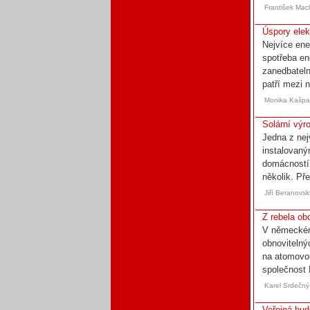
František Mac
Úspory elek
Nejvíce ene
spotřeba en
zanedbatelná
patří mezi n
Monika Kašpa
Solární výro
Jedna z nej
instalovaný
domácností.
několik. Pře
Jiří Beranovs
Z rebela o
V německém
obnovitelný
na atomovou
společnost 
Karel Srdečný
Veřejná bud