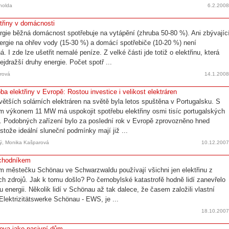
holda
6.2.200
třiny v domácnosti
rgie běžná domácnost spotřebuje na vytápění (zhruba 50-80 %). Ani zbývajíc
ergie na ohřev vody (15-30 %) a domácí spotřebiče (10-20 %) není
. I zde lze ušetřit nemalé peníze. Z velké části jde totiž o elektřinu, která
ejdražší druhy energie. Počet spotř ...
rová
14.1.200
ba elektřiny v Evropě: Rostou investice i velikost elektráren
větších solárních elektráren na světě byla letos spuštěna v Portugalsku. S
m výkonem 11 MW má uspokojit spotřebu elektřiny osmi tisíc portugalských
 Podobných zařízení bylo za poslední rok v Evropě zprovozněno hned
stože ideální sluneční podmínky mají již ...
ký, Monika Kašparová
10.12.200
bchodníkem
 městečku Schönau ve Schwarzwaldu používají všichni jen elektřinu z
ch zdrojů. Jak k tomu došlo? Po černobylské katastrofě hodně lidí zanevřelo
 energii. Několik lidí v Schönau až tak dalece, že časem založili vlastní
Elektrizitätswerke Schönau - EWS, je ...
18.10.200
ova jako pasivní dům