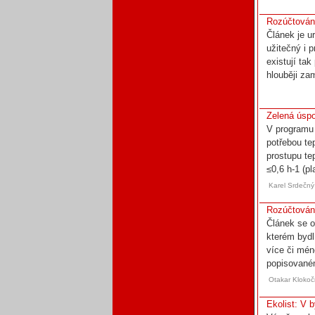
Rozúčtování
Článek je u
užitečný i 
existují tak
hlouběji za
Zelená úspo
V programu 
potřebou te
prostupu t
≤0,6 h-1 (pl
Karel Srdečný
Rozúčtován
Článek se o
kterém bydl
více či mén
popisovaném
Otakar Klokoč
Ekolist: V 