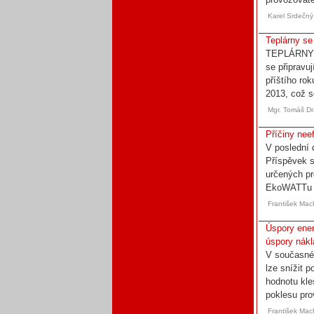
Karel Srdečný
Teplárny se
TEPLÁRNY 
se připravu
příštího rok
2013, což s
Mgr. Tomáš D
Příčiny nee
V poslední 
Příspěvek s
určených pr
EkoWATTu př
František Mac
Úspory ener
úspory nákl
V současné
lze snížit p
hodnotu kle
poklesu pro
František Mac