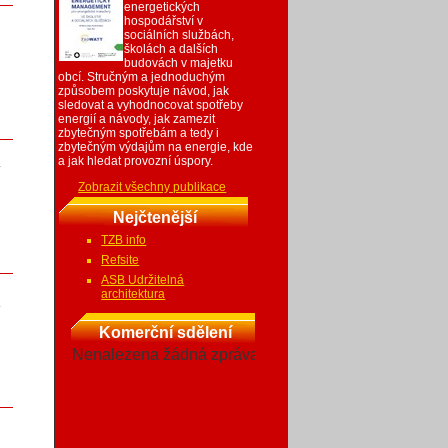
energetických
hospodářství v
sociálních službách,
školách a dalších
budovách v majetku
obcí. Stručným a jednoduchým
způsobem poskytuje návod, jak
sledovat a vyhodnocovat spotřeby
2
energií a návody, jak zamezit
zbytečným spotřebám a tedy i
zbytečným výdajům na energie, kde
a jak hledat provozní úspory.
y
Zobrazit všechny publikace
Nejčtenější
TZB info
1
Refsite
ASB Udržitelná
architektura
á
Komerční sdělení
Nenalezena žádná zpráva
1