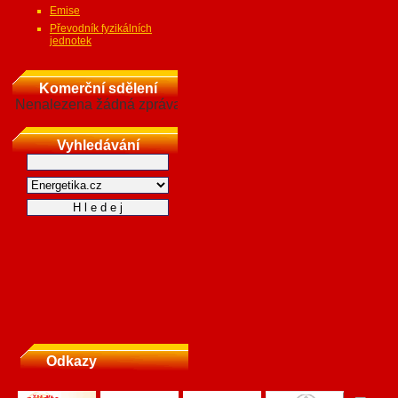
Emise
Převodník fyzikálních
jednotek
Komerční sdělení
Nenalezena žádná zpráva
Vyhledávání
Odkazy