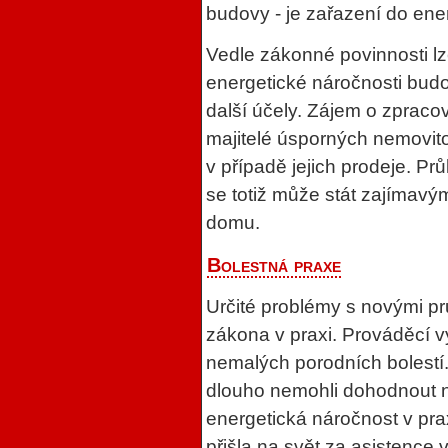
budovy - je zařazení do ener
Vedle zákonné povinnosti lz
energetické náročnosti budo
další účely. Zájem o zpraco
majitelé úsporných nemovit
v případě jejich prodeje. Pr
se totiž může stát zajímav
domu.
Bolestná praxe
Určité problémy s novými pr
zákona v praxi. Prováděcí 
nemalých porodních bolestí.
dlouho nemohli dohodnout 
energetická náročnost v pra
přišla na svět za asistence