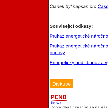
Článek byl napsán pro
Časo
Související odkazy:
Průkaz energetické náročno
Průkaz energetické náročnos
budovy
.
Energetický audit budov a 
Diskuse
PENB
Štencek
Dobrý den ! Obracím se na Vás