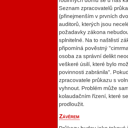
rodinných domů se u nás kaž
Seznam zpracovatelů průka
(přinejmenším v prvních dv
auditorů, kterých jsou necelé
požadavky zákona nebudou
splnitelné. Na to naštěstí 
připomíná pověstný "cimrma
osoba za správní delikt neod
veškeré úsilí, které bylo m
povinnosti zabránila". Poku
zpracovatele průkazu s vol
vyhnout. Problém může samo
kolaudačním řízení, které 
prodloužit.
Závěrem