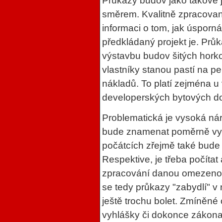
Průkazy budov jako takové
směrem. Kvalitně zpracovan
informaci o tom, jak úsporn
předkládaný projekt je. Prů
výstavbu budov šitých horkou
vlastníky stanou pastí na 
nákladů. To platí zejména u 
developerských bytových d
Problematická je vysoká nár
bude znamenat poměrně vys
počátcích zřejmě také bude 
Respektive, je třeba počíta
zpracování danou omezenou
se tedy průkazy "zabydlí" 
ještě trochu bolet. Zmíněné 
vyhlášky či dokonce zákona