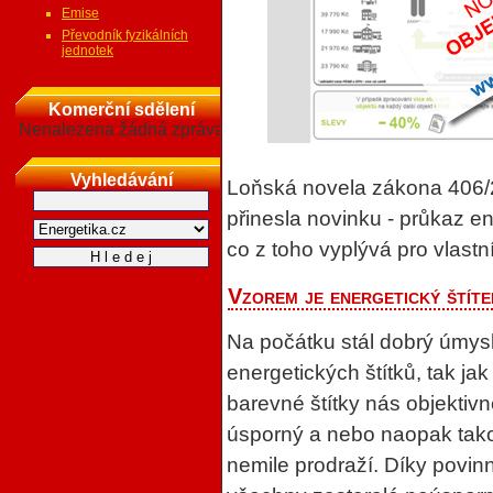
Emise
Převodník fyzikálních
jednotek
Komerční sdělení
Nenalezena žádná zpráva
Vyhledávání
Loňská novela zákona 406/2
přinesla novinku - průkaz en
co z toho vyplývá pro vlast
Vzorem je energetický štíte
Na počátku stál dobrý úmys
energetických štítků, tak ja
barevné štítky nás objektiv
úsporný a nebo naopak tako
nemile prodraží. Díky povinn