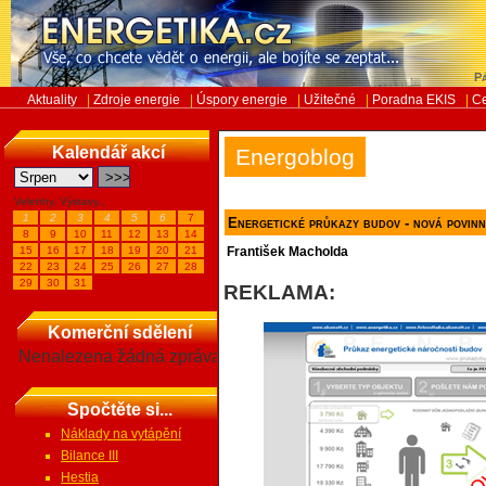
Pá
Aktuality
|
Zdroje energie
|
Úspory energie
|
Užitečné
|
Poradna EKIS
|
Ce
Kalendář akcí
Energoblog
Veletrhy, Výstavy...
1
2
3
4
5
6
7
Energetické průkazy budov - nová povinn
8
9
10
11
12
13
14
15
16
17
18
19
20
21
František Macholda
22
23
24
25
26
27
28
29
30
31
REKLAMA:
Komerční sdělení
Nenalezena žádná zpráva
Spočtěte si...
Náklady na vytápění
Bilance III
Hestia