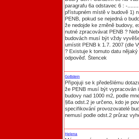
paragrafu 6a odstavec 6 : -......
přístupném místě v budově 1) n
PENB, pokud se nejedná o budov
že nedojde ke změně budovy, ex
nutné zpracovávat PENB ? Nebo 
budovách musí být vždy vyvěše
umístit PENB k 1.7. 2007 (dle V
? Existuje k tomuto datu nějak
odpověď. Štencek
Gottstein
Připojuji se k předešlému dotaz
že PENB musí být vypracován i 
budovy nad 1000 m2, podle mne 
§6a odst.2 je určeno, kdo je pov
specifikování provozovatelé bud
nemusí podle odst.2 průraz vyh
Helena