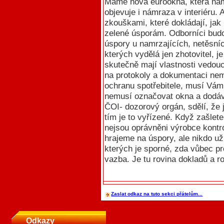
Máme nová eurookna, která nam
objevuje i námraza v interiéru.
zkouškami, které dokládají, jak
zelené úsporám. Odborníci budo
úspory u namrzajících, netěsnící
kterých vydělá jen zhotovitel, je
skutečně mají vlastnosti vedou
na protokoly a dokumentaci nem
ochranu spotřebitele, musí Vám 
nemusí označovat okna a dodávat
ČOI- dozorový orgán, sdělí, že j
tím je to vyřízené. Když zašlet
nejsou oprávněni výrobce kontro
hrajeme na úspory, ale nikdo už 
kterých je sporné, zda vůbec pr
vazba. Je tu rovina dokladů a ro
Zaslat odkaz na tuto sekci přátelům...
Odkazy