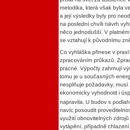
metodika, která však byla 
a její výsledky byly pro neo
na poslední chvíli návrh vy
něco jednodušší. V platném t
se vztahují k původnímu zně
Co vyhláška přinese v prax
zpracováním průkazů. Zpraco
pracné. Výpočty zahrnují vý
tomu je u současných energ
nesplňuje požadavky, musí 
ekonomicky vyhodnotit i úsp
napravila. U budov s podl
navíc posoudit proveditelnos
využití obnovitelných zdroj
vytápění, případně chlazen