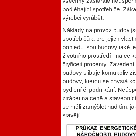
všechny zastaralé neúsporné
podléhající spotřebiče. Záka
výrobci vyrábět.
Náklady na provoz budov j
spotřebičů a pro jejich vlas
pohledu jsou budovy také je
životního prostředí - na cel
čtyřiceti procenty. Zaveden
budovy slibuje komukoliv zí
budovy, kterou se chystá ko
bydlení či podnikání. Neús
ztrácet na ceně a stavebníc
se měli zamýšlet nad tím, ja
stavějí.