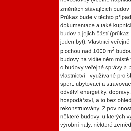
změnách stávajících budov
Průkaz bude v těchto přípa
dokumentace a také kupních
budov a jejich částí (průkaz
jeden byt). Vlastníci veřej
2
plochou nad 1000 m
budou 
budovy na viditelném místě 
o budovy veřejné správy a 
vlastnictví - využívané pro š
sport, ubytovací a stravovac
odvětví energetiky, dopravy
hospodářství, a to bez ohle
rekonstruovány. Z povinnos
některé budovy, u kterých vyt
výrobní haly, některé zeměd