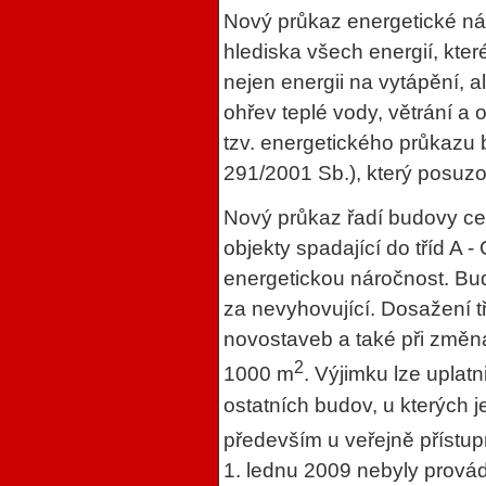
Nový průkaz energetické ná
hlediska všech energií, kter
nejen energii na vytápění, a
ohřev teplé vody, větrání a 
tzv. energetického průkazu 
291/2001 Sb.), který posuz
Nový průkaz řadí budovy ce
objekty spadající do tříd A
energetickou náročnost. Bu
za nevyhovující. Dosažení t
novostaveb a také při změ
2
1000 m
. Výjimku lze upla
ostatních budov, u kterých j
především u veřejně příst
1. lednu 2009 nebyly provád