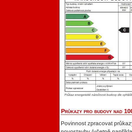
Průkaz energetické náročnosti budovy dle vyhlá
Průkazy pro budovy nad 10
Povinnost zpracovat průkazy
novostavby (včetně napříkla