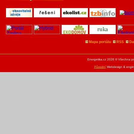
Mapa portálu
RSS
Da
Energetika.cz 2026 © Všechna pr
Původní
Webdesign & engine