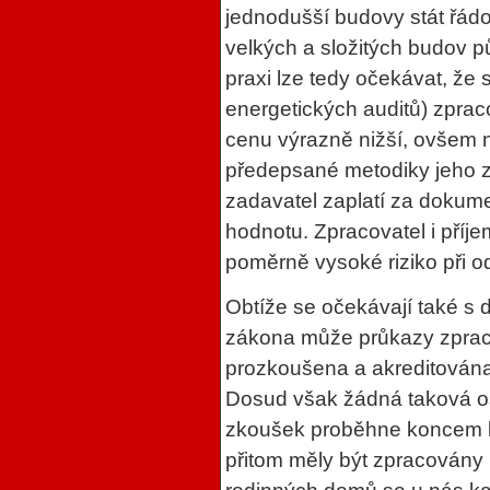
jednodušší budovy stát řádov
velkých a složitých budov p
praxi lze tedy očekávat, že 
energetických auditů) zprac
cenu výrazně nižší, ovšem n
předepsané metodiky jeho 
zadavatel zaplatí za dokume
hodnotu. Zpracovatel i příj
poměrně vysoké riziko při 
Obtíže se očekávají také s
zákona může průkazy zprac
prozkoušena a akreditována
Dosud však žádná taková os
zkoušek proběhne koncem le
přitom měly být zpracovány 