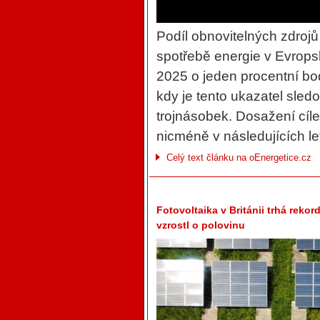
Podíl obnovitelných zdroj
spotřebě energie v Evropsk
2025 o jeden procentní bo
kdy je tento ukazatel sled
trojnásobek. Dosažení cíle
nicméně v následujících le
Celý text článku na oEnergetice.cz
Fotovoltaika v Británii trhá reko
vzrostl o polovinu