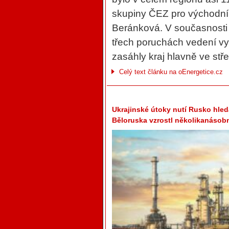
skupiny ČEZ pro východn
Beránková. V současnosti 
třech poruchách vedení vy
zasáhly kraj hlavně ve st
Celý text článku na oEnergetice.cz
Ukrajinské útoky nutí Rusko hled
Běloruska vzrostl několikanásob