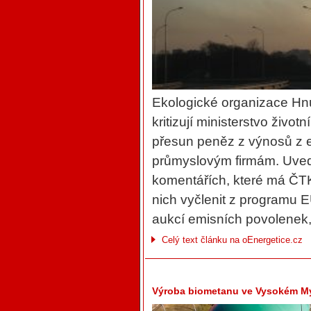
Ekologické organizace H
kritizují ministerstvo živo
přesun peněz z výnosů z 
průmyslovým firmám. Uvedl
komentářích, které má ČTK
nich vyčlenit z programu 
aukcí emisních povolenek,
Celý text článku na oEnergetice.cz
Výroba biometanu ve Vysokém Mý