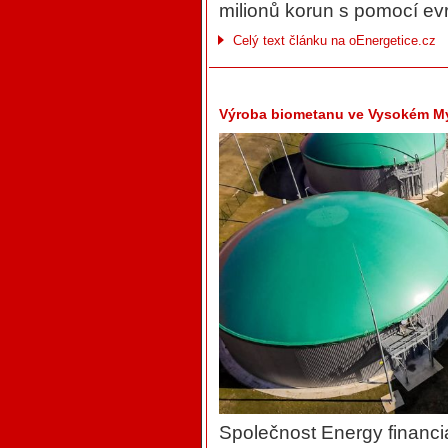
milionů korun s pomocí ev
Celý text článku na oEnergetice.cz
Výroba biometanu ve Vysokém Mý
Společnost Energy financi