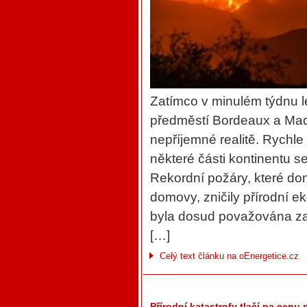
Zatímco v minulém týdnu l
předměstí Bordeaux a Madr
nepříjemné realitě. Rychle 
některé části kontinentu se
Rekordní požáry, které donut
domovy, zničily přírodní e
byla dosud považována za
[…]
Celý text článku na oEnergetice.cz
Přírodní katastrofy tlačí na cenu 