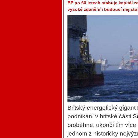
BP po 60 letech stahuje kapitál z
vysoké zdanění i budoucí nejisto
Britský energetický gigant
podnikání v britské části
proběhne, ukončí tím více 
jednom z historicky nejv