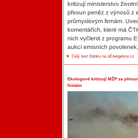
kritizují ministerstvo živo
přesun peněz z výnosů z 
průmyslovým firmám. Uvedl
komentářích, které má ČTK
nich vyčlenit z programu 
aukcí emisních povolenek,
Celý text článku na oEnergetice.cz
Ekologové kritizují MŽP za přes
firmám