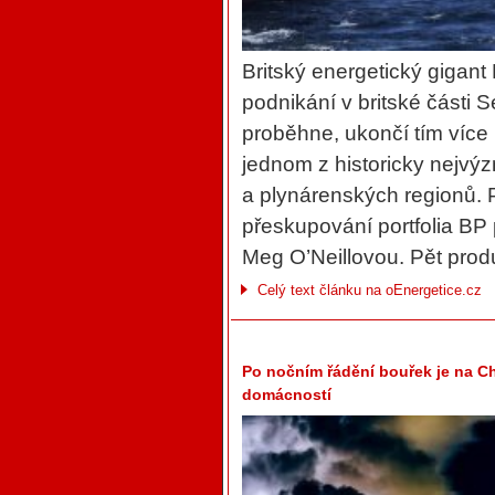
Britský energetický gigant
podnikání v britské části
proběhne, ukončí tím více 
jednom z historicky nejv
a plynárenských regionů. 
přeskupování portfolia BP
Meg O’Neillovou. Pět produ
Celý text článku na oEnergetice.cz
Po nočním řádění bouřek je na Ch
domácností