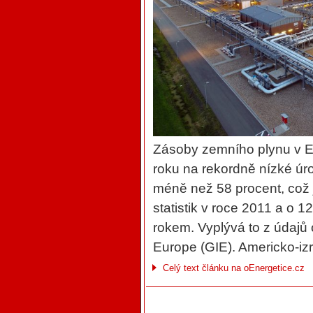
Zásoby zemního plynu v Ev
roku na rekordně nízké úr
méně než 58 procent, což
statistik v roce 2011 a o
rokem. Vyplývá to z údajů 
Europe (GIE). Americko-izr
Celý text článku na oEnergetice.cz