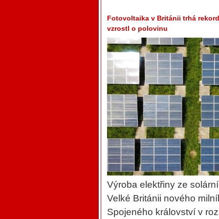
Fotovoltaika v Británii trhá reko
vzrostl o polovinu
Výroba elektřiny ze solárn
Velké Británii nového miln
Spojeného království v roz