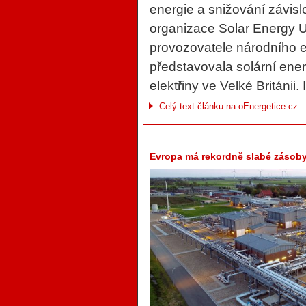
energie a snižování závislo
organizace Solar Energy UK
provozovatele národního 
představovala solární ene
elektřiny ve Velké Británii.
Celý text článku na oEnergetice.cz
Evropa má rekordně slabé zásoby