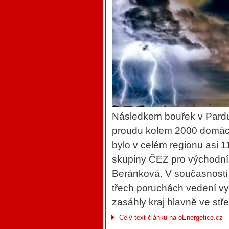
Následkem bouřek v Pardub
proudu kolem 2000 domácn
bylo v celém regionu asi 1
skupiny ČEZ pro východn
Beránková. V současnosti 
třech poruchách vedení vy
zasáhly kraj hlavně ve st
Celý text článku na oEnergetice.cz