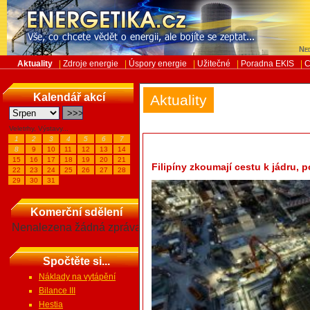
Ned
Aktuality
|
Zdroje energie
|
Úspory energie
|
Užitečné
|
Poradna EKIS
|
C
Kalendář akcí
Aktuality
Veletrhy, Výstavy...
1
2
3
4
5
6
7
8
9
10
11
12
13
14
15
16
17
18
19
20
21
Filipíny zkoumají cestu k jádru,
22
23
24
25
26
27
28
29
30
31
Komerční sdělení
Nenalezena žádná zpráva
Spočtěte si...
Náklady na vytápění
Bilance III
Hestia