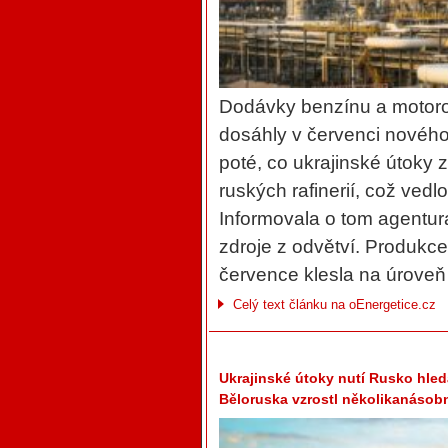
Dodávky benzínu a motoro
dosáhly v červenci nového
poté, co ukrajinské útoky 
ruských rafinerií, což ved
Informovala o tom agentur
zdroje z odvětví. Produkc
července klesla na úroveň
Celý text článku na oEnergetice.cz
Ukrajinské útoky nutí Rusko hled
Běloruska vzrostl několikanásob