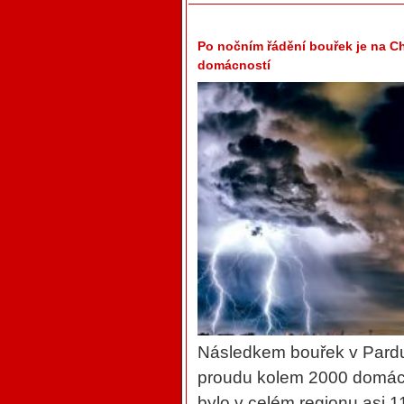
Po nočním řádění bouřek je na Ch
domácností
Následkem bouřek v Pardub
proudu kolem 2000 domácn
bylo v celém regionu asi 1