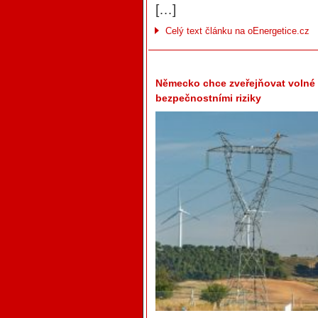
[…]
Celý text článku na oEnergetice.cz
Německo chce zveřejňovat volné k
bezpečnostními riziky