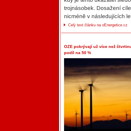
trojnásobek. Dosažení cíle
nicméně v následujících le
Celý text článku na oEnergetice.cz
OZE pokrývají už více než čtvrtin
podíl na 50 %