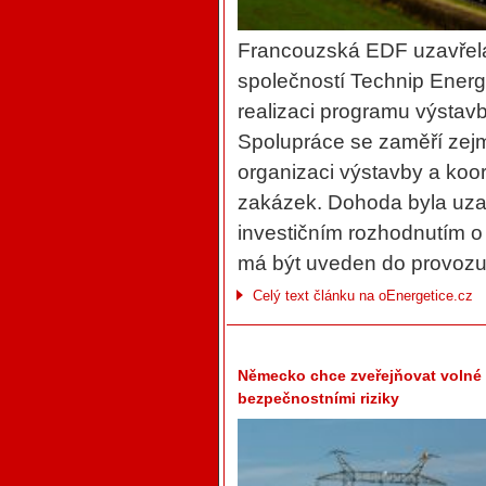
Francouzská EDF uzavřel
společností Technip Energi
realizaci programu výstav
Spolupráce se zaměří zejm
organizaci výstavby a koo
zakázek. Dohoda byla uza
investičním rozhodnutím o
má být uveden do provozu
Celý text článku na oEnergetice.cz
Německo chce zveřejňovat volné k
bezpečnostními riziky