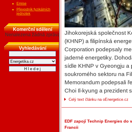
Emise
Převodník fyzikálních
jednotek
Komerční sdělení
Jihokorejská společnost 
Nenalezena žádná zpráva
(KHNP) a filipínská energe
Vyhledávání
Corporation podepsaly me
jaderné energetiky. Dohod
sídle KHNP v Gyeongju a p
soukromého sektoru na Fil
Memorandum podepsali ře
Choi Il-kyung a prezident 
Celý text článku na oEnergetice.cz
EDF zapojí Technip Energies do 
Francii