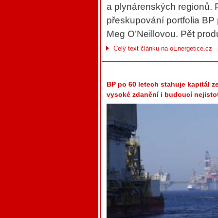
a plynárenských regionů. 
přeskupování portfolia BP
Meg O’Neillovou. Pět produ
Celý text článku na oEnergetice.cz
BP po 60 letech stahuje kapitál z
vysoké zdanění i budoucí nejisto