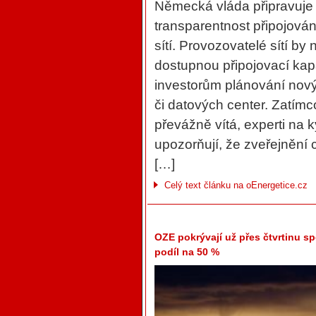
Německá vláda připravuje n
transparentnost připojován
sítí. Provozovatelé sítí by
dostupnou připojovací kap
investorům plánování novýc
či datových center. Zatímc
převážně vítá, experti na
upozorňují, že zveřejnění c
[…]
Celý text článku na oEnergetice.cz
OZE pokrývají už přes čtvrtinu sp
podíl na 50 %