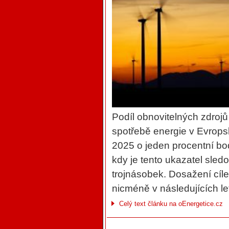
Podíl obnovitelných zdroj
spotřebě energie v Evropsk
2025 o jeden procentní bo
kdy je tento ukazatel sled
trojnásobek. Dosažení cíle
nicméně v následujících le
Celý text článku na oEnergetice.cz