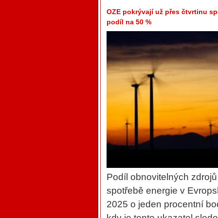
OZE pokrývají už přes čtvrtinu sp
podíl na 50 %
Podíl obnovitelných zdroj
spotřebě energie v Evropsk
2025 o jeden procentní bo
kdy je tento ukazatel sled