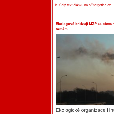
Celý text článku na oEnergetice.cz
Ekologové kritizují MŽP za přes
firmám
Ekologické organizace H