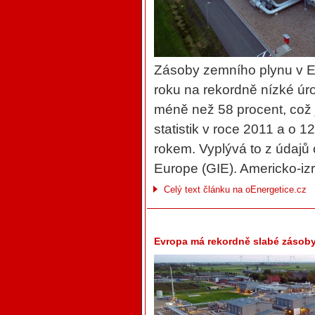
Zásoby zemního plynu v Ev
roku na rekordně nízké úr
méně než 58 procent, což
statistik v roce 2011 a o
rokem. Vyplývá to z údajů 
Europe (GIE). Americko-izr
Celý text článku na oEnergetice.cz
Evropa má rekordně slabé zásoby