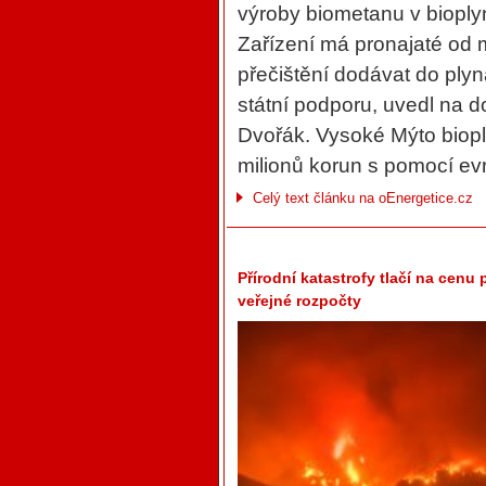
výroby biometanu v bioply
Zařízení má pronajaté od 
přečištění dodávat do ply
státní podporu, uvedl na 
Dvořák. Vysoké Mýto biopl
milionů korun s pomocí ev
Celý text článku na oEnergetice.cz
Přírodní katastrofy tlačí na cenu 
veřejné rozpočty