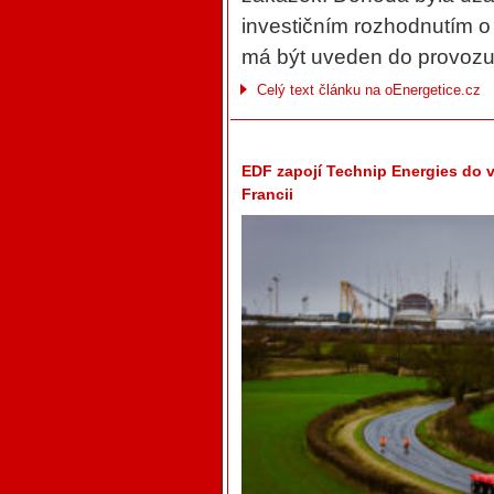
investičním rozhodnutím o
má být uveden do provozu
Celý text článku na oEnergetice.cz
EDF zapojí Technip Energies do 
Francii