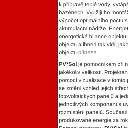
k přípravě teplé vody, vytáp
bazénech. Využijí ho montáž
výpočet optimálního počtu so
akumulační nádrže. Energeti
energetické bilance objektu 
objektu a ihned tak vidí, j
objektu přinese.
PV*Sol
je pomocníkem při ná
jakékoliv velikosti. Projekt
pomocí vizualizace v tomto
se změní vzhled jejich stře
fotovoltaických panelů a jed
jednotlivých komponent s uv
rozmístění panelů. Součástí
produkované energie za rok