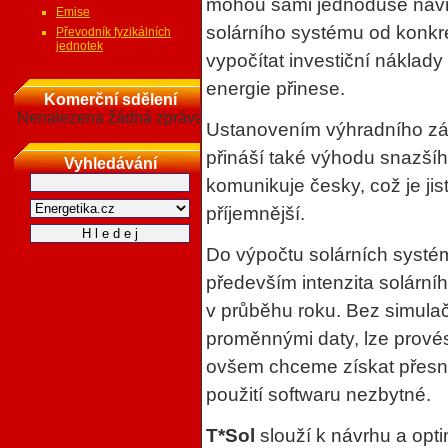
mohou sami jednoduše navrh
Emise
solárního systému od konkré
Převodník fyzikálních
jednotek
vypočítat investiční náklady 
energie přinese.
Komerční sdělení
Nenalezena žádná zpráva
Ustanovením výhradního zá
přináší také výhodu snazšíh
Vyhledávání
komunikuje česky, což je ji
příjemnější.
Do výpočtu solárních systé
především intenzita solárníh
v průběhu roku. Bez simulač
proměnnými daty, lze provés
ovšem chceme získat přesněj
použití softwaru nezbytné.
T*Sol
slouží k návrhu a opt