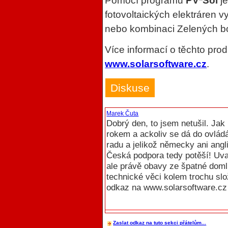
Pomocí programu
PV*Sol
je
fotovoltaických elektráren 
nebo kombinaci Zelených b
Více informací o těchto pro
www.solarsoftware.cz
.
Diskuse
Marek Čuta
Dobrý den, to jsem netušil. Ja
rokem a ackoliv se dá do ovlád
radu a jelikož německy ani angl
Česká podpora tedy potěší! Uva
ale právě obavy ze špatné doml
technické věci kolem trochu slož
odkaz na www.solarsoftware.cz 
Zaslat odkaz na tuto sekci přátelům...