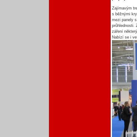
Zajímavým tre
s běžnými kry
mezi panely s
průhlednosti. 
záření některý
Nabízí se i v