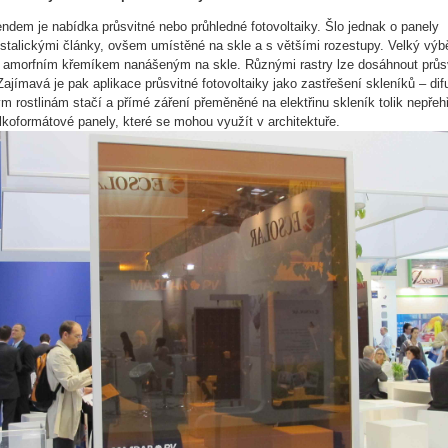
ndem je nabídka průsvitné nebo průhledné fotovoltaiky. Šlo jednak o panely
stalickými články, ovšem umístěné na skle a s většími rozestupy. Velký výbě
 amorfním křemíkem nanášeným na skle. Různými rastry lze dosáhnout průsvi
Zajímavá je pak aplikace průsvitné fotovoltaiky jako zastřešení skleníků – dif
m rostlinám stačí a přímé záření přeměněné na elektřinu skleník tolik nepřeh
elkoformátové panely, které se mohou využít v architektuře.