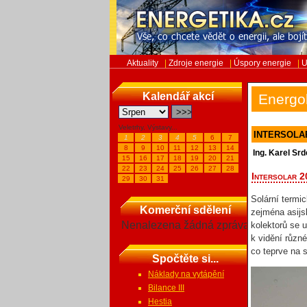
Aktuality
|
Zdroje energie
|
Úspory energie
|
U
Kalendář akcí
Energo
Veletrhy, Výstavy...
INTERSOLAR 2
1
2
3
4
5
6
7
8
9
10
11
12
13
14
Ing. Karel Sr
15
16
17
18
19
20
21
22
23
24
25
26
27
28
Intersolar 2
29
30
31
Solární termi
Komerční sdělení
zejména asijs
Nenalezena žádná zpráva
kolektorů se 
k vidění různ
co teprve na
Spočtěte si...
Náklady na vytápění
Bilance III
Hestia