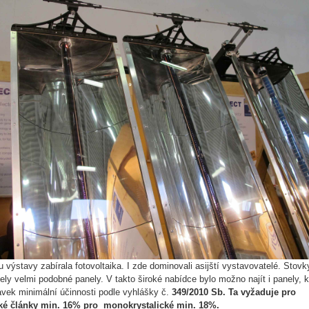
u výstavy zabírala fotovoltaika. I zde dominovali asijští vystavovatelé. Stovk
ely velmi podobné panely. V takto široké nabídce bylo možno najít i panely, k
avek minimální účinnosti podle vyhlášky č.
349/2010 Sb. Ta vyžaduje pro
cké články min. 16% pro
monokrystalické min. 18%.