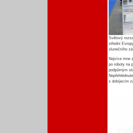
Světový rozsa
střední Evrop
slunečního zá
Nejvíce mne z
po roboty na
podpůrným slu
Nepřehlédnutel
s dobíjecím z