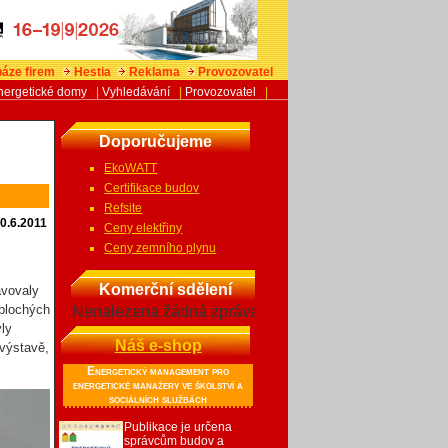
áze firem
Hestia
Reklama
Provozovatel
nergetické domy
|
Vyhledávání
|
Provozovatel
|
Doporučujeme
EkoWATT
Certifikace budov
Refsite
0.6.2011
Ceny elektřiny
Ceny zemního plynu
Komerční sdělení
avovaly
 plochých
Nenalezena žádná zpráva
yly
Náš e-shop
 výstavě,
Energetický management pro
energetické manažery ve školství a
sociálních službách
Publikace je určena
správcům budov a