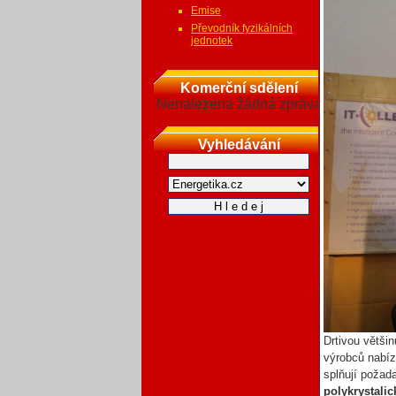
Emise
Převodník fyzikálních
jednotek
Komerční sdělení
Nenalezena žádná zpráva
Vyhledávání
Drtivou většin
výrobců nabíz
splňují požad
polykrystali