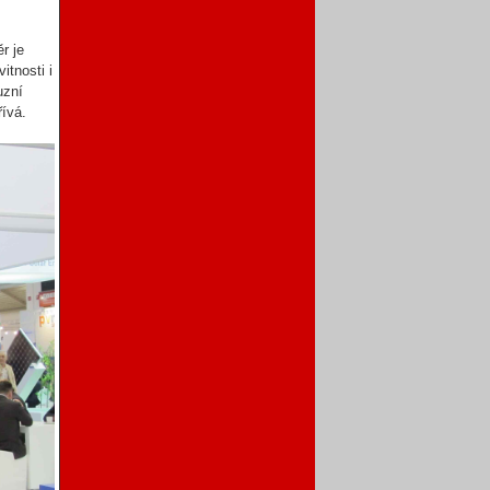
r je
tnosti i
uzní
řívá.