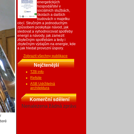
energetických
hospodářství v
sociálních službách,
školách a dalších
budovách v majetku
obcí. Stručným a jednoduchým
způsobem poskytuje návod, jak
sledovat a vyhodnocovat spotřeby
energií a návody, jak zamezit
zbytečným spotřebám a tedy i
zbytečným výdajům na energie, kde
a jak hledat provozní úspory.
Zobrazit všechny publikace
Nejčtenější
TZB info
Refsite
ASB Udržitelná
architektura
Komerční sdělení
Nenalezena žádná zpráva
y
teré