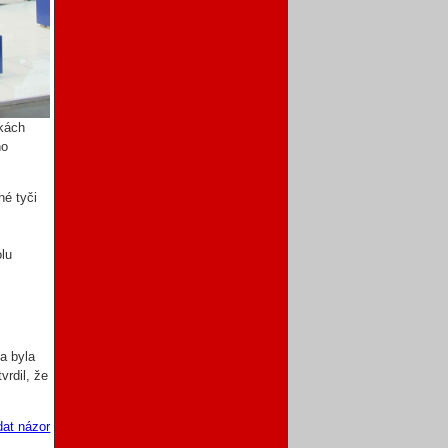
nkách
ho
hé tyči
olu
a byla
vrdil, že
dat názor