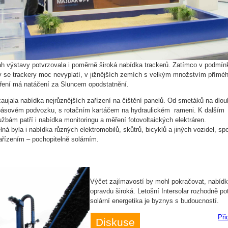
h výstavy potvrzovala i poměrně široká nabídka trackerů. Zatímco v podmí
y se trackery moc nevyplatí, v jižnějších zemích s velkým množstvím přímé
ření má natáčení za Sluncem opodstatnění.
aujala nabídka nejrůznějších zařízení na čištění panelů. Od smetáků na dlou
 pásovém podvozku, s rotačním kartáčem na hydraulickém rameni. K dalším
žbám patří i nabídka monitoringu a měření fotovoltaických elektráren.
ná byla i nabídka různých elektromobilů, skůtrů, bicyklů a jiných vozidel, sp
ařízením – pochopitelně solárním.
Výčet zajímavostí by mohl pokračovat, nabídk
opravdu široká. Letošní Intersolar rozhodně pot
solární energetika je byznys s budoucností.
Při
Diskuse