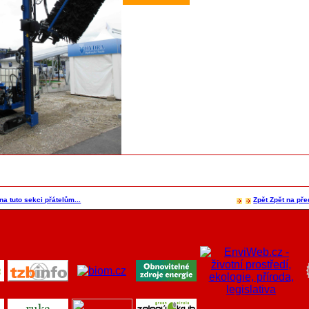
na tuto sekci přátelům...
Zpět
Zpět na pře