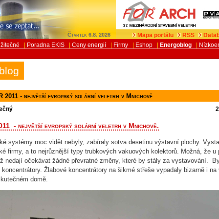
Mapa portálu
RSS
Datab
Čtvrtek 6.8. 2026
žitečné
|
Poradna EKIS
|
Ceny energií
|
Firmy
|
Eshop
|
Energoblog
|
Nízkoe
blog
011 - největší evropský solární veletrh v Mnichově
dečný
2
011 - největší evropský solární veletrh v Mnichově.
cké systémy moc vidět nebyly, zabíraly sotva desetinu výstavní plochy. Vyst
ké firmy, a to nejrůznější typy trubkových vakuových kolektorů. Možná, že u
už nedají očekávat žádné převratné změny, které by stály za vystavování. B
é koncentrátory. Žlabové koncentrátory na šikmé střeše vypadaly bizarně i na
 skutečném domě.