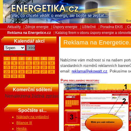
Sob
Aktuality
|
Zdroje energie
|
Úspory energie
|
Užitečné
|
Poradna EKIS
|
Ce
Reklama na Energetice.cz
|
Katalog firem v oboru úspory energie a obnovit
Kalendář akcí
Reklama na Energetice
Veletrhy, Výstavy...
1
2
3
4
5
6
7
Nabízíme vám možnost si na našem portál
8
9
10
11
12
13
14
standardních rozměrů reklamních bannerů.
15
16
17
18
19
20
21
email:
reklama@ekowatt.cz
. Pokusíme s
22
23
24
25
26
27
28
29
30
31
Popis reklamního prostoru
Komerční sdělení
Nenalezena žádná zpráva
Spočtěte si...
Náklady na vytápění
Bilance III
Hestia