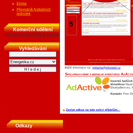
Emise
Převodník fyzikálních
jednotek
Komerční sdělení
Nenalezena žádná zpráva
Vyhledávání
Bližší informace na:
reklama@ekowatt.cz
Spolupracujeme s mediální agenturou AdActiv
Inzertní balíč
tématikou
Nazel
Ekobydleni.eu, 
Kontakt:
Petr Ot
Zaslat odkaz na tuto sekci přátelům...
Odkazy