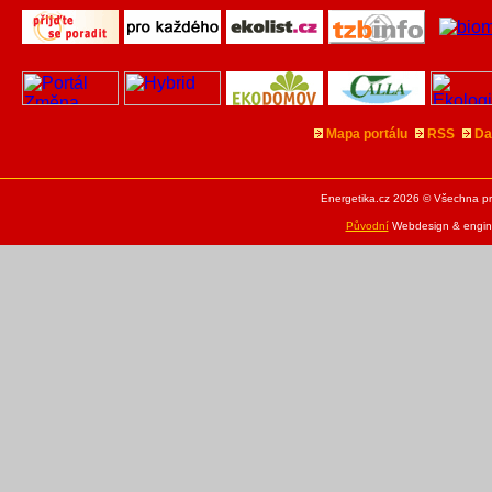
Mapa portálu
RSS
Da
Energetika.cz 2026 © Všechna pr
Původní
Webdesign & engine