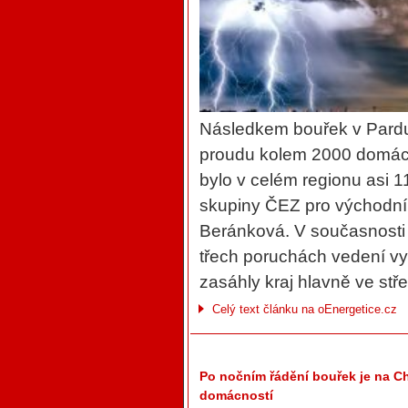
Následkem bouřek v Pardub
proudu kolem 2000 domácn
bylo v celém regionu asi 1
skupiny ČEZ pro východn
Beránková. V současnosti 
třech poruchách vedení vy
zasáhly kraj hlavně ve st
Celý text článku na oEnergetice.cz
Po nočním řádění bouřek je na Ch
domácností