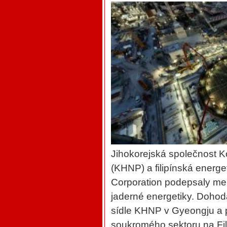
Jihokorejská společnost 
(KHNP) a filipínská energe
Corporation podepsaly me
jaderné energetiky. Dohod
sídle KHNP v Gyeongju a p
soukromého sektoru na Fil