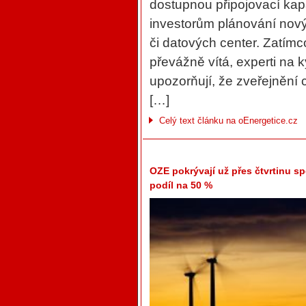
dostupnou připojovací kap
investorům plánování novýc
či datových center. Zatímc
převážně vítá, experti na
upozorňují, že zveřejnění c
[…]
Celý text článku na oEnergetice.cz
OZE pokrývají už přes čtvrtinu sp
podíl na 50 %