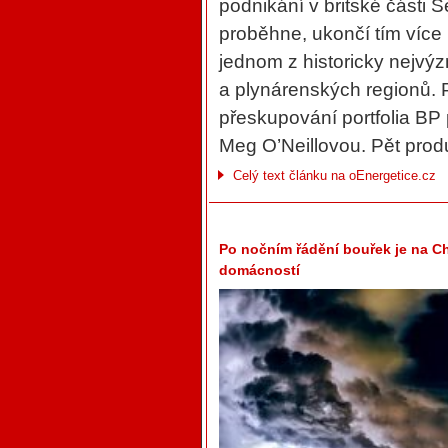
podnikání v britské části
proběhne, ukončí tím více 
jednom z historicky nejv
a plynárenských regionů. 
přeskupování portfolia BP
Meg O’Neillovou. Pět produ
Celý text článku na oEnergetice.cz
Po nočním řádění bouřek je na Ch
domácností