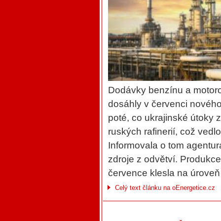
Dodávky benzínu a motoro
dosáhly v červenci nového
poté, co ukrajinské útoky 
ruských rafinerií, což ved
Informovala o tom agentur
zdroje z odvětví. Produkc
července klesla na úroveň
Celý text článku na oEnergetice.cz