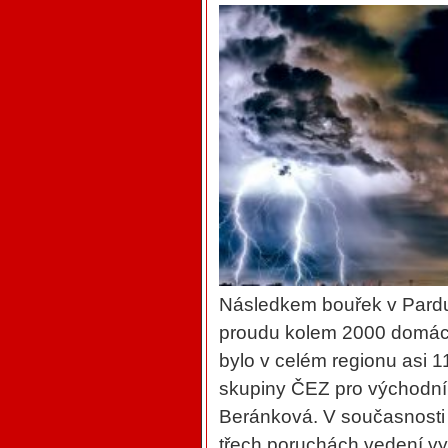
Následkem bouřek v Pardub
proudu kolem 2000 domácn
bylo v celém regionu asi 1
skupiny ČEZ pro východn
Beránková. V současnosti 
třech poruchách vedení vy