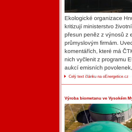
Ekologické organizace H
kritizují ministerstvo živo
přesun peněz z výnosů z 
průmyslovým firmám. Uvedl
komentářích, které má ČTK
nich vyčlenit z programu 
aukcí emisních povolenek,
Celý text článku na oEnergetice.cz
Výroba biometanu ve Vysokém Mý