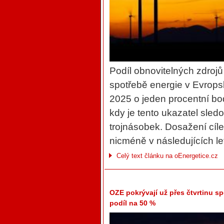
Podíl obnovitelných zdroj
spotřebě energie v Evropsk
2025 o jeden procentní bo
kdy je tento ukazatel sled
trojnásobek. Dosažení cíle
nicméně v následujících le
Celý text článku na oEnergetice.cz
OZE pokrývají už přes čtvrtinu sp
podíl na 50 %