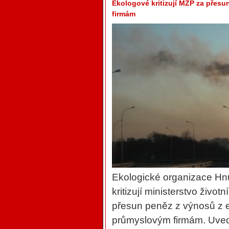
Ekologové kritizují MŽP za přes
firmám
Ekologické organizace H
kritizují ministerstvo živo
přesun peněz z výnosů z 
průmyslovým firmám. Uvedl