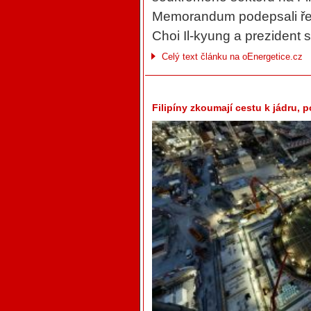
Memorandum podepsali ře
Choi Il-kyung a prezident 
Celý text článku na oEnergetice.cz
Filipíny zkoumají cestu k jádru,