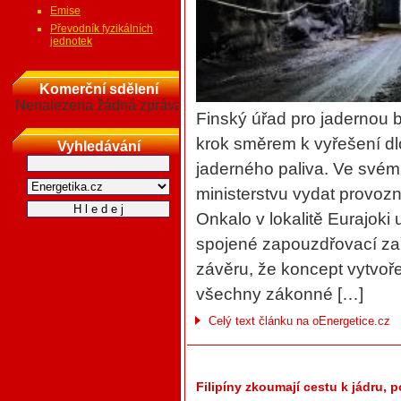
Emise
Převodník fyzikálních
jednotek
Komerční sdělení
Nenalezena žádná zpráva
Finský úřad pro jadernou b
krok směrem k vyřešení d
Vyhledávání
jaderného paliva. Ve své
ministerstvu vydat provozní
Onkalo v lokalitě Eurajoki 
spojené zapouzdřovací zař
závěru, že koncept vytvoř
všechny zákonné […]
Celý text článku na oEnergetice.cz
Filipíny zkoumají cestu k jádru,