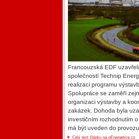
Francouzská EDF uzavřel
společností Technip Energi
realizaci programu výstav
Spolupráce se zaměří zejm
organizaci výstavby a koo
zakázek. Dohoda byla uza
investičním rozhodnutím o
má být uveden do provozu
Celý text článku na oEnergetice.cz