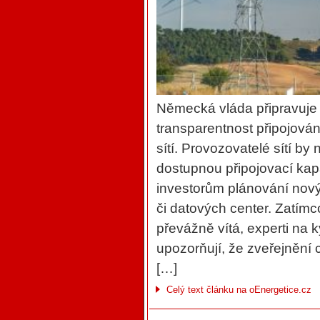
Německá vláda připravuje n
transparentnost připojován
sítí. Provozovatelé sítí by
dostupnou připojovací kap
investorům plánování novýc
či datových center. Zatímc
převážně vítá, experti na
upozorňují, že zveřejnění c
[…]
Celý text článku na oEnergetice.cz