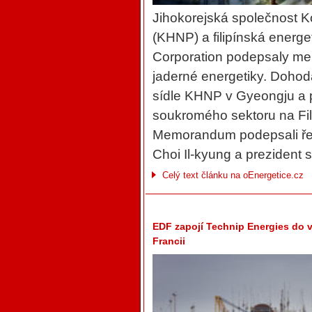
Jihokorejská společnost 
(KHNP) a filipínská energe
Corporation podepsaly me
jaderné energetiky. Dohod
sídle KHNP v Gyeongju a p
soukromého sektoru na Fil
Memorandum podepsali ře
Choi Il-kyung a prezident 
Celý text článku na oEnergetice.cz
EDF zapojí Technip Energies do 
Francii