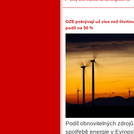
OZE pokrývají už více než čtvrtin
podíl na 50 %
Podíl obnovitelných zdroj
spotřebě energie v Evropsk