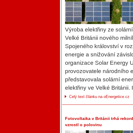
Výroba elektřiny ze solárn
Velké Británii nového miln
Spojeného království v roz
energie a snižování závislo
organizace Solar Energy UK
provozovatele národního 
představovala solární ene
elektřiny ve Velké Británii.
Celý text článku na oEnergetice.cz
Fotovoltaika v Británii trhá reko
vzrostl o polovinu