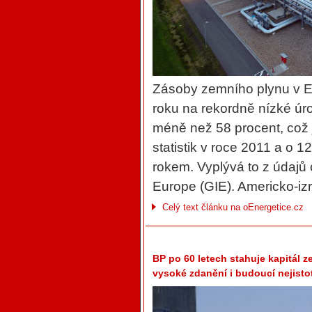
Zásoby zemního plynu v Ev
roku na rekordně nízké úr
méně než 58 procent, což
statistik v roce 2011 a o
rokem. Vyplývá to z údajů 
Europe (GIE). Americko-izr
Celý text článku na oEnergetice.cz
BP po 60 letech stahuje kapitál z
vysoké zdanění i budoucí nejisto