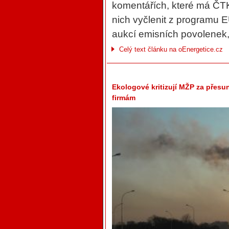
komentářích, které má ČTK
nich vyčlenit z programu 
aukcí emisních povolenek,
Celý text článku na oEnergetice.cz
Ekologové kritizují MŽP za přes
firmám