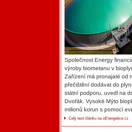
Společnost Energy financi
výroby biometanu v bioply
Zařízení má pronajaté od 
přečištění dodávat do ply
státní podporu, uvedl na 
Dvořák. Vysoké Mýto biopl
milionů korun s pomocí ev
Celý text článku na oEnergetice.cz