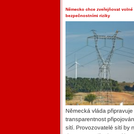
Německo chce zveřejňovat volné k
bezpečnostními riziky
Německá vláda připravuje n
transparentnost připojován
sítí. Provozovatelé sítí by