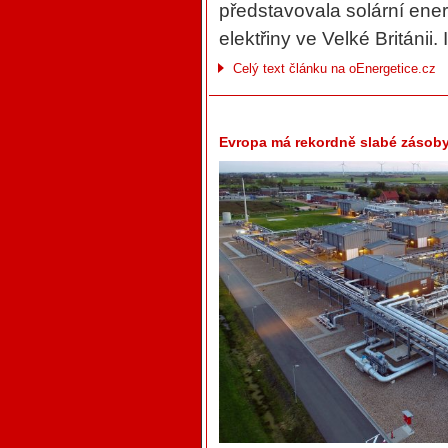
představovala solární ene
elektřiny ve Velké Británii.
Celý text článku na oEnergetice.cz
Evropa má rekordně slabé zásoby