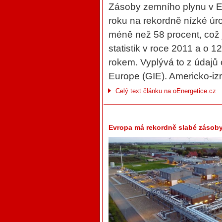
Zásoby zemního plynu v Ev
roku na rekordně nízké úr
méně než 58 procent, což
statistik v roce 2011 a o
rokem. Vyplývá to z údajů 
Europe (GIE). Americko-izr
Celý text článku na oEnergetice.cz
Evropa má rekordně slabé zásoby