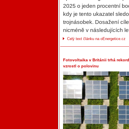
2025 o jeden procentní bo
kdy je tento ukazatel sled
trojnásobek. Dosažení cíle
nicméně v následujících le
Celý text článku na oEnergetice.cz
Fotovoltaika v Británii trhá reko
vzrostl o polovinu