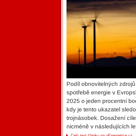
Podíl obnovitelných zdroj
spotřebě energie v Evropsk
2025 o jeden procentní bo
kdy je tento ukazatel sled
trojnásobek. Dosažení cíle
nicméně v následujících le
Celý text článku na oEnergetice.cz