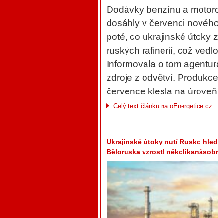
Dodávky benzínu a motoro
dosáhly v červenci nového
poté, co ukrajinské útoky 
ruských rafinerií, což ved
Informovala o tom agentur
zdroje z odvětví. Produkc
července klesla na úroveň
Celý text článku na oEnergetice.cz
Ukrajinské útoky nutí Rusko hled
Běloruska vzrostl několikanásob