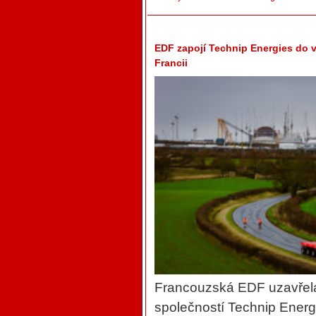
EDF zapojí Technip Energies do 
Francii
Francouzská EDF uzavřel
společností Technip Energi