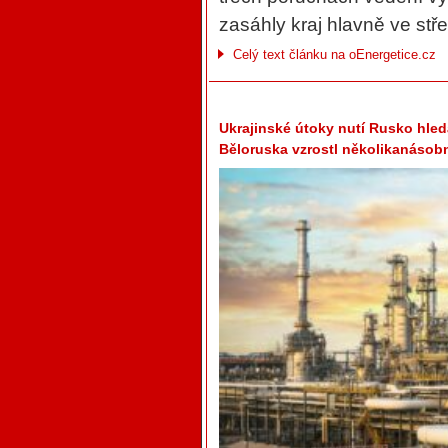
zasáhly kraj hlavně ve st
Celý text článku na oEnergetice.cz
Ukrajinské útoky nutí Rusko hled
Běloruska vzrostl několikanásob