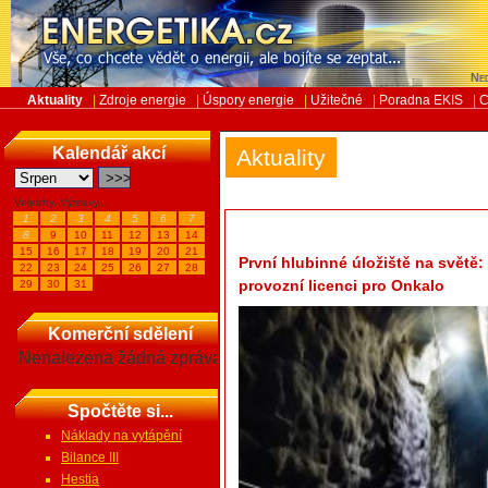
Ned
Aktuality
|
Zdroje energie
|
Úspory energie
|
Užitečné
|
Poradna EKIS
|
C
Kalendář akcí
Aktuality
Veletrhy, Výstavy...
1
2
3
4
5
6
7
8
9
10
11
12
13
14
15
16
17
18
19
20
21
První hlubinné úložiště na světě:
22
23
24
25
26
27
28
provozní licenci pro Onkalo
29
30
31
Komerční sdělení
Nenalezena žádná zpráva
Spočtěte si...
Náklady na vytápění
Bilance III
Hestia