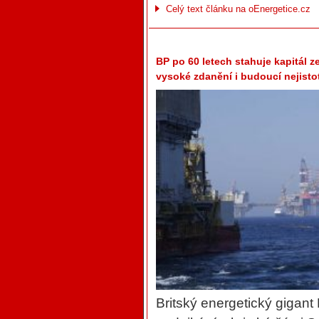
Celý text článku na oEnergetice.cz
BP po 60 letech stahuje kapitál z
vysoké zdanění i budoucí nejisto
Britský energetický gigant