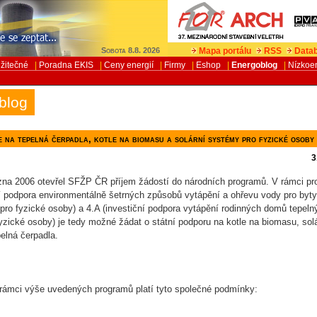
Mapa portálu
RSS
Datab
Sobota 8.8. 2026
žitečné
|
Poradna EKIS
|
Ceny energií
|
Firmy
|
Eshop
|
Energoblog
|
Nízkoe
blog
 na tepelná čerpadla, kotle na biomasu a solární systémy pro fyzické osoby
k
3
na 2006 otevřel SFŽP ČR příjem žádostí do národních programů. V rámci p
ní podpora environmentálně šetrných způsobů vytápění a ohřevu vody pro byty
pro fyzické osoby) a 4.A (investiční podpora vytápění rodinných domů tepeln
fyzické osoby) je tedy možné žádat o státní podporu na kotle na biomasu, sol
elná čerpadla.
 rámci výše uvedených programů platí tyto společné podmínky: