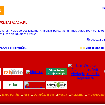
Při
e
w2.babajaga.pl
tetonas
*
viejos verdes follando
*
chibolitas peruanas
*
gringas-putas 2007-06
*
fotos
s
*
putas en ligueros
*
bizaros
*
Reagovat na 
na tuto sekci přátelům...
Zpět
Zpět na pře
Mapa portálu
RSS
Databáze firem
Hestia
Reklama
Provozovate