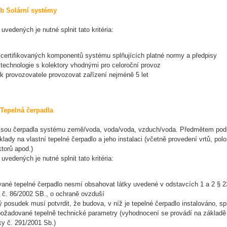
b Solární systémy
uvedených je nutné splnit tato kritéria:
í certifikovaných komponentů systému splňujících platné normy a předpisy
 technologie s kolektory vhodnými pro celoroční provoz
k provozovatele provozovat zařízení nejméně 5 let
Tepelná čerpadla
jsou čerpadla systému země/voda, voda/voda, vzduch/voda. Předmětem pod
lady na vlastní tepelné čerpadlo a jeho instalaci (včetně provedení vrtů, pol
torů apod.)
uvedených je nutné splnit tato kritéria:
ované tepelné čerpadlo nesmí obsahovat látky uvedené v odstavcích 1 a 2 § 2
 č. 86/2002 SB., o ochraně ovzduší
 posudek musí potvrdit, že budova, v níž je tepelné čerpadlo instalováno, sp
 požadované tepelně technické parametry (vyhodnocení se provádí na základě
ky č. 291/2001 Sb.)