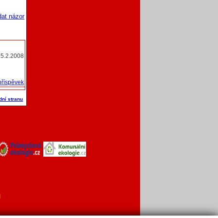
dat názor
25.2.2008
příspěvek
dní stranu
l