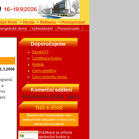
áze firem
Hestia
Reklama
Provozovatel
nergetické domy
|
Vyhledávání
|
Provozovatel
|
Doporučujeme
EkoWATT
Certifikace budov
Refsite
1.3.2006
Ceny elektřiny
Ceny zemního plynu
rogramů
 a
Komerční sdělení
ými
Nenalezena žádná zpráva
ární
Náš e-shop
Energetický management pro
energetické manažery ve školství a
sociálních službách
Publikace je určena
správcům budov a