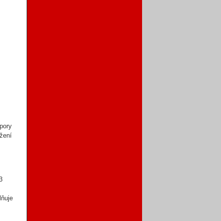
pory
ožení
3
lňuje