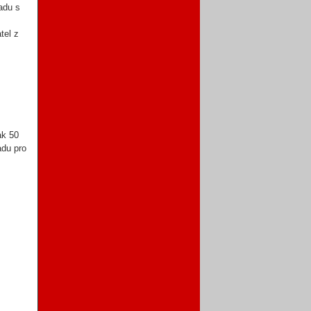
adu s
tel z
ak 50
adu pro