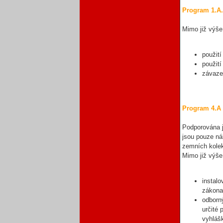
Program 1.A.
Mimo již výše 
použit
použití
závaze
Program 4.A 
Podporována 
jsou pouze nák
zemních kolek
Mimo již výše 
instal
zákona
odborný
určité
vyhláš