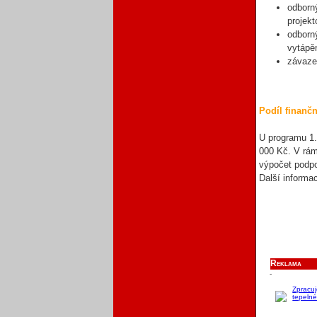
odborn
projek
odborn
vytápě
závaze
Podíl finanč
U programu 1.
000 Kč. V rá
výpočet podpo
Další informa
Reklama
-
Zpracu
tepelné