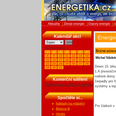
Aktuality
|
Zdroje energie
|
Úspory energie
|
U
Kalendář akcí
Energo
Veletrhy, Výstavy...
Státní dotace
1
2
3
4
5
6
7
8
9
10
11
12
13
14
Michal Sláde
15
16
17
18
19
20
21
22
23
24
25
26
27
28
Dnem 15. břez
29
30
31
1.A (investič
rodinné domy 
Komerční sdělení
čerpadly pro 
Nenalezena žádná zpráva
systémy a tep
Spočtěte si...
Náklady na vytápění
Pro žádosti v
Bilance III
Hestia