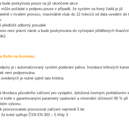
a bude poskytnuta pouze na již ukončené akce
l může požádat o podporu pouze v případě, že systém na který žádá je již
atelně v trvalém provozu, maximálně však do 12 měsíců od data uvedení do 
u
é předložit odborný posudek
poru není právní nárok a bude poskytována do vyčerpání přidělených finančn
edků
a Kotle na biomasu
pory je i automatizovaný systém podávání paliva. Instalace krbových kame
ek není podporována.
uvedených je nutné splnit tato kritéria:
á likvidace původního zařízení pro vytápění, doložená čestným prohlášením i
ce kotle s garantovanými parametry spalování a minimální účinností 80 % při
itém výkonu
k provozovatele provozovat zařízení nejméně 5 let
 že kotel splňuje ČSN EN 303 – 5 třídy 3