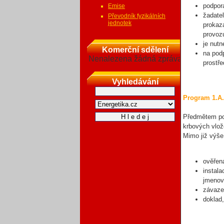
podpor
Emise
žadate
Převodník fyzikálních
jednotek
prokaz
provoz
je nutn
Komerční sdělení
na pod
Nenalezena žádná zpráva
prostř
Vyhledávání
Program 1.A.
Předmětem pod
krbových vlož
Mimo již výše 
ověřen
instala
jmenov
závaze
doklad,