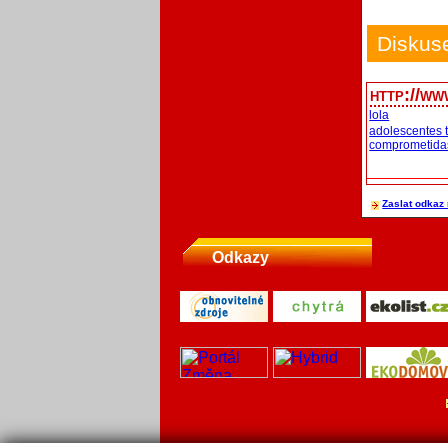
Diskus
http://ww
lola
adolescentes 
comprometida
Zaslat odkaz 
Odkazy