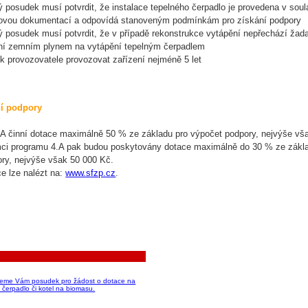
ý posudek musí potvrdit, že instalace tepelného čerpadlo je provedena v soul
tovou dokumentací a odpovídá stanoveným podmínkám pro získání podpory
ý posudek musí potvrdit, že v případě rekonstrukce vytápění nepřechází žada
ní zemním plynem na vytápění tepelným čerpadlem
k provozovatele provozovat zařízení nejméně 5 let
ní podpory
A činní dotace maximálně 50 % ze základu pro výpočet podpory, nejvýše vš
mci programu 4.A pak budou poskytovány dotace maximálně do 30 % ze zákl
ry, nejvýše však 50 000 Kč.
ce lze nalézt na:
www.sfzp.cz
.
jeme Vám posudek pro žádost o dotace na
 čerpadlo či kotel na biomasu.