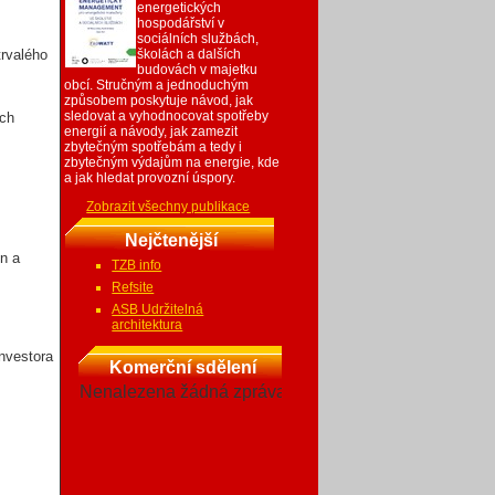
energetických
hospodářství v
sociálních službách,
trvalého
školách a dalších
budovách v majetku
obcí. Stručným a jednoduchým
způsobem poskytuje návod, jak
sledovat a vyhodnocovat spotřeby
ích
energií a návody, jak zamezit
zbytečným spotřebám a tedy i
zbytečným výdajům na energie, kde
a jak hledat provozní úspory.
Zobrazit všechny publikace
Nejčtenější
n a
TZB info
Refsite
ASB Udržitelná
architektura
nvestora
Komerční sdělení
Nenalezena žádná zpráva