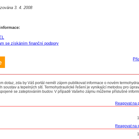
izována 3. 4. 2008
informace:
EL
 se získáním finanční podpory
Při
e
m dotaz, zda by Váš portál neměl zájem publikovat informace o novém termohydr
h soustav a tepelných sítí. Termohydraulické řešení je vynikající metodou pro úpra
í, spojené se zateplováním budov. V případě Vašeho zájmu můžeme příslušné infor
Reagovat na 
Reagovat na 