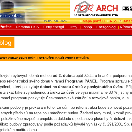
Mapa portálu
RSS
Datab
Pátek 7.8. 2026
žitečné
|
Poradna EKIS
|
Ceny energií
|
Firmy
|
Eshop
|
Energoblog
|
Nízkoe
blog
ory oprav panelových bytových domů znovu otevřen
nelových bytových domů mohou
od 2. dubna
opět žádat o finanční podporu na
nebo rekonstrukci svého domu v rámci
Programu PANEL
. Program spravuje 
bydlení, který poskytuje
dotaci na úhradu úroků z poskytnutého úvěru
. Pří
u získat také zvýhodněnou
záruku za úvěr
ve výši maximálně 80 % jistiny ú
 rámci programu poskytuje Českomoravská záruční a rozvojová banka, a. s.
kání podpory je prokázání toho, že dům po rekonstrukci bude splňovat pož
latných předpisů na tepelnou náročnost budov. Žadatel tedy musí, kromě pro
položkového rozpočtu projektu a dokladu o podlahové ploše bytů, doložit ta
růkaz budovy zpracovaný podle požadavků bývalé vyhlášky č. 291/2001 Sb.
getickém auditu domu.