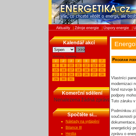
Aktuality
|
Zdroje energie
|
Úspory energie
|
U
Kalendář akcí
Energo
Veletrhy, Výstavy...
Program podp
1
2
3
4
5
6
7
8
9
10
11
12
13
14
15
16
17
18
19
20
21
22
23
24
25
26
27
28
Vlastníci pa
29
30
31
modernizaci 
fond rozvoje 
Komerční sdělení
podpory moho
Nenalezena žádná zpráva
Tuto záruku v
Podmínkou zís
Spočtěte si...
současnosti p
Náklady na vytápění
dokumentace, 
Bilance III
energetický p
Hestia
zprávu o ener