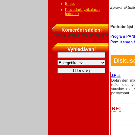
Emise
Zpráva aktual
Převodník fyzikálních
jednotek
Podrobnější 
Komerční sdělení
Nenalezena žádná zpráva
Program PAN
Pomůžeme vám
Vyhledávání
Diskus
J.Ráž
Dobrý den, má
řešení otopnýc
soustav a sít
poskytnout.
RE: