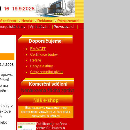
áze firem
Hestia
Reklama
Provozovatel
nergetické domy
|
Vyhledávání
|
Provozovatel
|
Doporučujeme
EkoWATT
Certifikace budov
Refsite
1.4.2008
Ceny elektřiny
Ceny zemního plynu
 opravu,
Státní
Komerční sdělení
jemci
Nenalezena žádná zpráva
věru.
Náš e-shop
adavky v
Energetický management pro
jektové
energetické manažery ve školství a
sociálních službách
ké
 nebo
Publikace je určena
správcům budov a