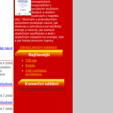
energetických
hospodářství v
sociálních službách,
školách a dalších
budovách v majetku
obcí. Stručným a jednoduchým
způsobem poskytuje návod, jak
sledovat a vyhodnocovat spotřeby
energií a návody, jak zamezit
zbytečným spotřebám a tedy i
zbytečným výdajům na energie, kde
a jak hledat provozní úspory.
Zobrazit všechny publikace
dat názor
Nejčtenější
TZB info
6.4.2008
Refsite
aulickém
ASB Udržitelná
vy
architektura
mace
Komerční sdělení
příspěvek
Nenalezena žádná zpráva
16.7.2008
příspěvek
16.7.2008